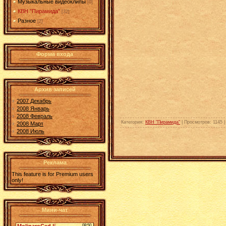
Музыкальные видеоклипы
[0]
КВН "Пирамида"
[32]
Разное
[2]
Форма входа
Архив записей
2007 Декабрь
2008 Январь
2008 Февраль
Категория
:
КВН "Пирамида"
|
Просмотров
: 1145 
2008 Март
2008 Июль
Реклама
This feature is for Premium users
only!
Мини-чат