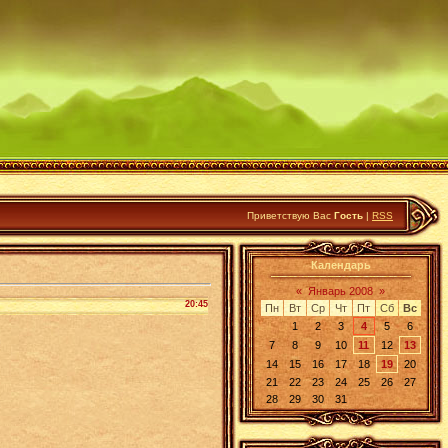
Приветствую Вас
Гость
|
RSS
Календарь
«
Январь 2008
»
20:45
Пн
Вт
Ср
Чт
Пт
Сб
Вс
1
2
3
4
5
6
7
8
9
10
11
12
13
14
15
16
17
18
19
20
21
22
23
24
25
26
27
28
29
30
31