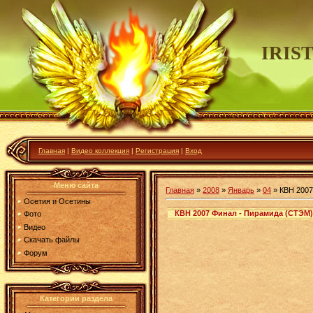
IRIS
Главная
|
Видео коллекция
|
Регистрация
|
Вход
Меню сайта
Главная
»
2008
»
Январь
»
04
» КВН 2007
Осетия и Осетины
КВН 2007 Финал - Пирамида (СТЭМ)
Фото
Видео
Скачать файлы
Форум
Категории раздела