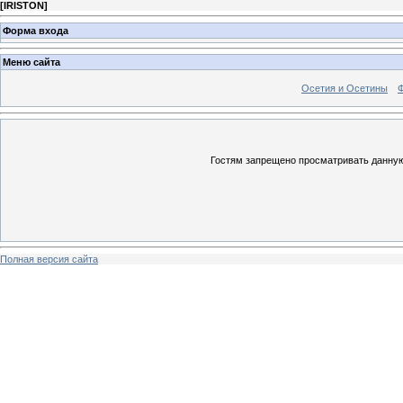
[
IRISTON
]
Форма входа
Меню сайта
Осетия и Осетины
Гостям запрещено просматривать данную 
Полная версия сайта