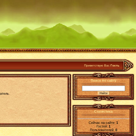
Приветствую Вас
Гость
Поиск по сайту
атель.
Статистика
Сейчас на сайте:
1
Гостей:
1
Пользователей:
0