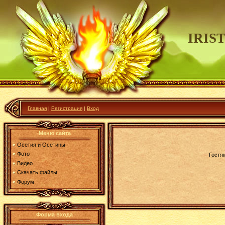
IRIS
Главная
|
Регистрация
|
Вход
Меню сайта
Осетия и Осетины
Фото
Гостя
Видео
Скачать файлы
Форум
Форма входа