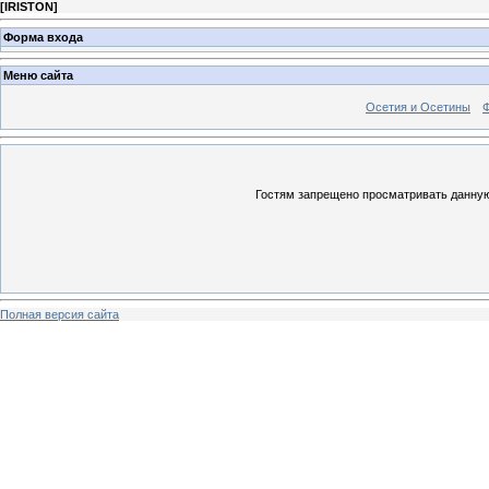
[
IRISTON
]
Форма входа
Меню сайта
Осетия и Осетины
Гостям запрещено просматривать данную 
Полная версия сайта