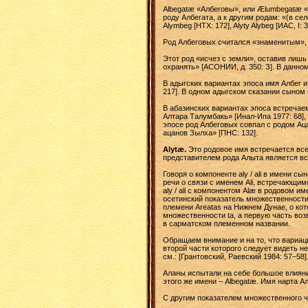
Albegatæ «Албеговы», или Ælumbegatæ «А
роду Албегата, а к другим родам: «(в се
Alymbeg [HTX: 172], Alyty Alybeg [ИАС, I: 3
Род Албеговых считался «знаменитым», 
Этот род «исчез с земли», оставив лишь
охранять» [АСОНИИ, д. 350: З]. В данно
В адыгских вариантах эпоса имя Албег и
217]. В одном адыгском сказании сыном 
В абазинских вариантах эпоса встречаем
Алтара Талумбакь» [Инал-Ипа 1977: 68],
эпосе род Албеговых совпал с родом Аца
ацанов Зылха» [ПНС: 132].
Alytæ.
Это родовое имя встречается все
представителем рода Алыта является все 
Говоря о компоненте aly / ali в имени сы
речи о связи с именем Ali, встречающим
aly / ali с компонентом Alæ в родовом и
осетинский показатель множественности
племени Areatas на Нижнем Дунае, о кот
множественности ta, а первую часть воз
в сарматском племенном названии.
Обращаем внимание и на то, что вариация 
второй части которого следует видеть не 
см.: [Грантовский, Раевский 1984: 57–58]
Аланы испытали на себе большое влияни
этого же имени – Albegatæ. Имя нарта Ал
С другим показателем множественного чи