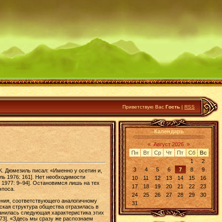
Приветствую Вас
Гость
|
RSS
Календарь
«
Август 2026
»
Пн
Вт
Ср
Чт
Пт
Сб
Вс
1
2
3
4
5
6
7
8
9
Ж. Дюмезиль писал: «Именно у осетин и,
ль 1976: 161]. Нет необходимости
10
11
12
13
14
15
16
 1977: 9–94]. Остановимся лишь на тех
17
18
19
20
21
22
23
эпоса.
24
25
26
27
28
29
30
ения, соответствующего аналогичному
31
ская структура общества отразилась в
ранилась следующая характеристика этих
73]. «Здесь мы сразу же распознаем