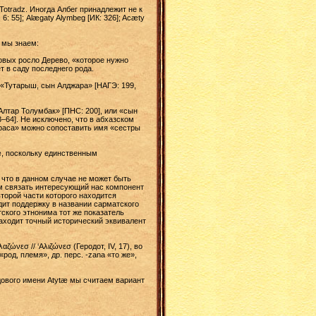
Totradz. Иногда Албег принадлежит не к
: 55]; Alægaty Alymbeg [ИК: 326]; Acæty
 мы знаем:
говых росло Дерево, «которое нужно
т в саду последнего рода.
 «Тутарыш, сын Алджара» [НАГЭ: 199,
Алтар Толумбак» [ПНС: 200], или «сын
–64]. Не исключено, что в абхазском
краса» можно сопоставить имя «сестры
æ, поскольку единственным
л, что в данном случае не может быть
ным связать интересующий нас компонент
второй части которого находится
дит поддержку в названии сарматского
тского этнонима тот же показатель
 находит точный исторический эквивалент
ώνεσ // ‘Aλιζώνεσ (Геродот, IV, 17), во
«род, племя», др. перс. -zana «то же»,
дового имени Atytæ мы считаем вариант