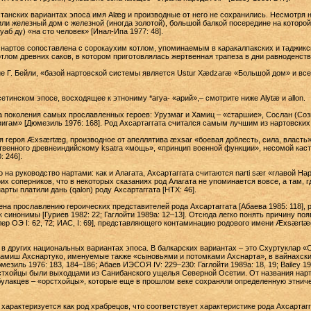
станских вариантах эпоса имя Alæg и производные от него не сохранились. Несмотря 
ли железный дом с железной (иногда золотой), большой балкой посередине нa котор
б ду) «на сто человек» [Инал-Ипа 1977: 48].
нартов сопоставлена с сорокаухим котлом, упоминаемым в каракалпакских и таджикски
ом древних саков, в котором приготовлялась жертвенная трапеза в дни равноденствия
ие Г. Бейли, «базой нартовской системы является Ustur Xædzaræ «Большой дом» и вс
етинском эпосе, восходящее к этнониму *агуа- «арий»,– смотрите ниже Alytæ и allon.
а поколения самых прославленных героев: Урузмаг и Хамиц – «старшие», Сослан (Соз
гам» [Дюмезиль 1976: 168]. Род Ахсартаггата считался самым лучшим из нартовских ро
я героя Æхsærtæg, производное от апеллятива æxsar «боевая доблесть, сила, власть»,
ственного древнеиндийскому ksatra «мощь», «принцип военной функции», несомой кас
: 246].
 на руководство нартами: как и Алагата, Ахсартаггата считаются narti sær «главой Нарт
их соперников, что в некоторых сказаниях род Алагата не упоминается вовсе, а там, г
рты платили дань (qalon) роду Ахсартаггата [НТХ: 46].
а прославлению героических представителей рода Ахсартаггата [Абаева 1985: 118], 
 синонимы [Гуриев 1982: 22; Гаглойти 1989а: 12–13]. Отсюда легко понять причину п
р ОЭ I: 62, 72; ИАС, I: 69], представляющего контаминацию родового имени Æxsært
в других национальных вариантах эпоса. В балкарских вариантах – это Схуртуклар «
амиш Ахснартуко, именуемые также «сыновьями и потомками Ахснарта», в вайнахских
езиль 1976: 183, 184–186; Абаев ИЭСОЯ IV: 229–230: Гаглойти 1989а: 18, 19; Bailey 198
стхойцы были выходцами из Санибанского ущелья Северной Осетии. От названия нар
улакцев – «орстхойцы», которые еще в прошлом веке сохраняли определенную этниче
характеризуется как род храбрецов, что соответствует характеристике рода Ахсартагг