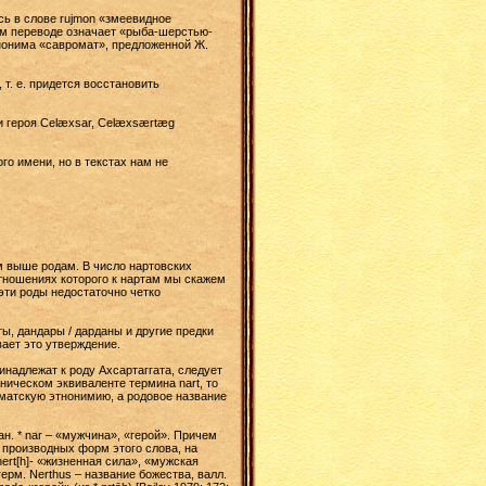
сь в слове rujmon «змеевидное
щем переводе означает «рыба-шерстью-
тнонима «савромат», предложенной Ж.
т. е. придется восстановить
и героя Celæxsar, Celæxsærtæg
о имени, но в текстах нам не
м выше родам. В число нартовских
отношениях которого к нартам мы скажем
эти роды недостаточно четко
ты, дандары / дарданы и другие предки
вает это утверждение.
инадлежат к роду Ахсартаггата, следует
ническом эквиваленте термина nart, то
арматскую этнонимию, а родовое название
н. * nar – «мужчина», «герой». Причем
 производных форм этого слова, на
nert[h]- «жизненная сила», «мужская
егерм. Nerthus – название божества, валл.