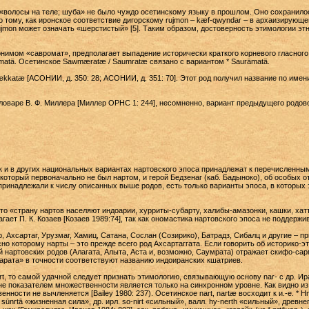
m «волосы на теле; шуба» не было чуждо осетинскому языку в прошлом. Оно сохранило
о тому, как иронское соответствие дигорскому rujmon – kæf-qwyndar – в архаизирую
rujmon может означать «шерстистый» [5]. Таким образом, достоверность этимологии э
онимом «савромат», предполагает выпадение исторически краткого корневого гласного, 
atä. Осетинское Sawmæratæ / Saumratæ связано с вариантом * Saurämatä.
katæ [АСОНИИ, д. 350: 28; АСОНИИ, д. 351: 70]. Этот род получил название по имен
оваре В. Ф. Миллера [Миллер ОРНС 1: 244], несомненно, вариант предыдущего родовог
ак и в других национальных вариантах нартовского эпоса принадлежат к перечисленны
 который первоначально не был нартом, и герой Бедзенаг (каб. Бадыноко), об особых 
 принадлежали к числу описанных выше родов, есть только варианты эпоса, в которых 
что «страну нартов населяют индоарии, хурриты-субарту, халибы-амазонки, кашки, хат
ает П. К. Козаев [Козаев 1989:74], так как ономастика нартовского эпоса не поддержи
 Ахсартаг, Урузмаг, Хамиц, Сатана, Сослан (Созирико), Батрадз, Сибалц и другие – пр
но которому нарты – это прежде всего род Ахсартаггата. Если говорить об историко-эт
ий нартовских родов (Алагата, Алыта, Аста и, возможно, Саумрата) отражает скифо-с
сарата» в точности соответствуют названию индоиранских кшатриев.
t, то самой удачной следует признать этимологию, связывающую основу nar- с др. Ира
е показателем множественности является только на синхронном уровне. Как видно из
ности не вычленяется [Bailey 1980: 237). Осетинское nart, nartæ восходит к и.-е. * H
», sūnrtā «жизненная сила», др. ирл. so-nirt «сильный», валл. hy-nerth «сильный», древн