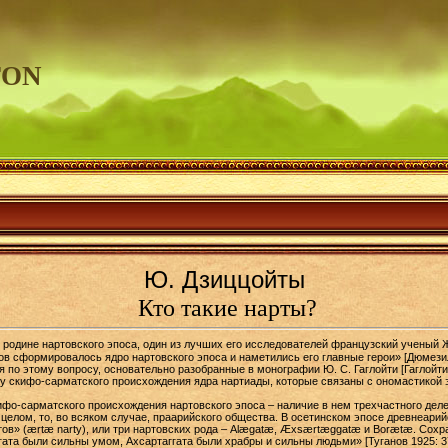
TON
Ю. Дзиццойты
Кто такие нарты?
 родине нартовского эпоса, один из лучших его исследователей французский ученый 
ков сформировалось ядро нартовского эпоса и наметились его главные герои» [Дюмези
 по этому вопросу, основательно разобранные в монографии Ю. С. Гаглойти [Гаглойти
у скифо-сарматского происхождения ядра нартиады, которые связаны с ономастикой 
ифо-сарматского происхождения нартовского эпоса – наличие в нем трехчастного дел
целом, то, во всяком случае, праарийского общества. В осетинском эпосе древнеарий
ртов» (ærtæ narty), или три нартовских рода – Alægatæ, Æxsærtæggatæ и Borætæ. Сох
гата были сильны умом, Ахсартаггата были храбры и сильны людьми» [Туганов 1925: 3