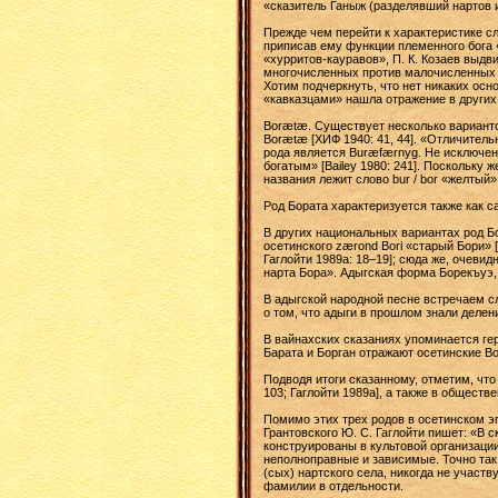
«сказитель Ганыж (разделявший нартов и
Прежде чем перейти к характеристике сл
приписав ему функции племенного бога 
«хурритов-кауравов», П. К. Козаев выдв
многочисленных против малочисленных е
Хотим подчеркнуть, что нет никаких ос
«кавказцами» нашла отражение в других
Borætæ. Существует несколько варианто
Borætæ [ХИФ 1940: 41, 44]. «Отличитель
рода является Buræfærnyg. He исключено
богатым» [Bailey 1980: 241]. Поскольку 
названия лежит слово bur / bor «желтый»
Род Бората характеризуется также как 
В других национальных вариантах род Бо
осетинского zærond Bori «старый Бори» [
Гаглойти 1989а: 18–19]; сюда же, очеви
нарта Бора». Адыгская форма Борекъуэ, в
В адыгской народной песне встречаем с
о том, что адыги в прошлом знали делен
В вайнахских сказаниях упоминается гер
Барата и Борган отражают осетинские 
Подводя итоги сказанному, отметим, что
103; Гаглойти 1989а], а также в обществ
Помимо этих трех родов в осетинском э
Грантовского Ю. С. Гаглойти пишет: «В
конструированы в культовой организаци
неполноправные и зависимые. Точно так
(сых) нартского села, никогда не участ
фамилии в отдельности.