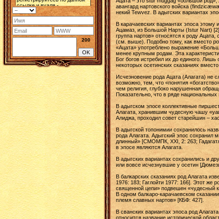
Ацата – это stur muggag «большой род»,
авангард нартовского войска (findzicæw
некий Tewvez. В адыгских вариантах эп
В карачаевских вариантах эпоса этому 
Ацамаз, из Большой Нарты (Istur Nart) [
группа нартов» относятся к роду Ацата,
200
(см. выше). Подобно тому, как вместо р
«Ацата» употреблено выражение «Больша
менее крупным родам. Эта характеристик
Бог богов истребил их до единого. Лишь
некоторых осетинских сказаниях вместо 
Исчезновение рода Ацата (Алагата) не с
возможно, тем, что «понятия «богатств
чем религия, глубоко нарушенная обраще
Показательно, что в ряде национальных
В адыгском эпосе коллективные пиршест
Алагата, хранившим чудесную чашу «уаца
Алиджа, проходил совет старейшин – хас
В адыгской топонимии сохранилось назв
рода Алагата. Адыгский эпос сохранил м
длинный» [СМОМПК, XXI, 2: 263; Гадагат
в эпосе являются Алагата.
В адыгских вариантах сохранились и др
или вовсе исчезнувшие у осетин [Дюмези
В балкарских сказаниях род Алагата изв
1976: 183; Гаглойти 1977: 166]. Этот же
священной цепи» подвешен «чудесный кот
В одном балкаро-карачаевском сказании 
племя славных нартов» [КБФ: 427].
В сванских вариантах эпоса род Алагата
относится название исторической области