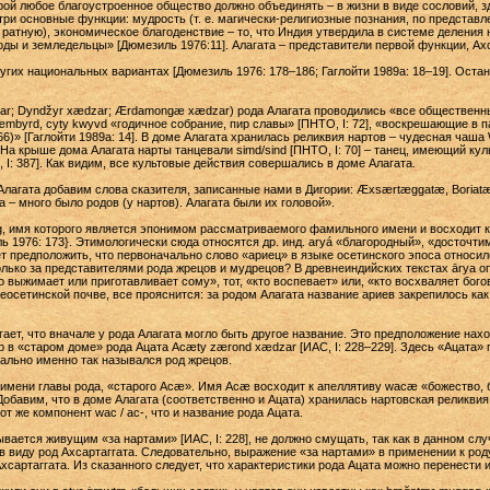
ой любое благоустроенное общество должно объединять – в жизни в виде сословий, зде
ри основные функции: мудрость (т. е. магически-религиозные познания, по представл
 ратную), экономическое благоденствие – то, что Индия утвердила в системе деления
оды и земледельцы» [Дюмезиль 1976:11]. Алагата – представители первой функции, Ахса
угих национальных вариантах [Дюмезиль 1976: 178–186; Гаглойти 1989а: 18–19]. Оста
r; Dyndžyr xædzar; Ærdamongæ xædzar) рода Алагата проводились «все общественны
 æmbyrd, cyty kwyvd «годичное собрание, пир славы» [ПНТО, I: 72], «воскрешающие в
 66)» [Гаглойти 1989а: 14]. В доме Алагата хранилась реликвия нартов – чудесная ча
На крыше дома Алагата нарты танцевали simd/sind [ПНТО, I: 70] – танец, имеющий кул
, I: 387]. Как видим, все культовые действия совершались в доме Алагата.
Алагата добавим слова сказителя, записанные нами в Дигории: Æxsærtæggatæ, Bori
 – много было родов (у нартов). Алагата были их головой».
, имя которого является эпонимом рассматриваемого фамильного имени и восходит к 
ь 1976: 173}. Этимологически сюда относятся др. инд. aryá «благородный», «досточти
ет предположить, что первоначально слово «ариец» в языке осетинского эпоса относи
лько за представителями рода жрецов и мудрецов? В древнеиндийских текстах ārya оп
о выжимает или приготавливает сому», тот, «кто воспевает» или, «кто восхваляет бого
еосетинской почве, все прояснится: за родом Алагата название ариев закрепилось ка
ает, что вначале у рода Алагата могло быть другое название. Это предположение нах
 в «старом доме» рода Ацата Acæty zærond xædzar [ИАС, I: 228–229]. Здесь «Ацата»
чально именно так назывался род жрецов.
имени главы рода, «старого Асæ». Имя Асæ восходит к апеллятиву wacæ «божество, б
 Добавим, что в доме Алагата (соответственно и Ацата) хранилась нартовcкая реликв
т же компонент wac / ac-, что и название рода Ацата.
ывается живущим «за нартами» [ИАС, I: 228], не должно смущать, так как в данном слу
в виду род Ахсартаггата. Следовательно, выражение «за нартами» в применении к роду
хсартаггата. Из сказанного следует, что характеристики рода Ацата можно перенести и