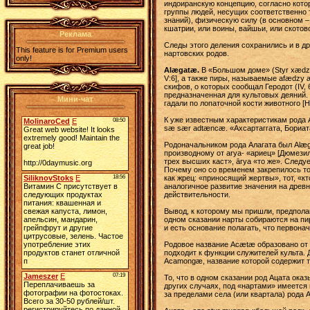
индоиранскую концепцию, согласно котор
группы людей, несущих соответственно т
знаний), физическую силу (в основном –
кшатрии, или воины, вайшьи, или скотов
Реклама
Следы этого деления сохранились и в др
This feature is for Premium users
нартовских родов.
only!
Alægatæ.
В «Большом доме» (Styr xædza
V:6], а также пиры, называемые afædzy
скифов, о которых сообщал Геродот (IV,
предназначенная для культовых деяний. 
Мини-чат
гадали по лопаточной кости животного [Н
К уже известным характеристикам рода 
sæ sær adtænсæ. «Ахсартаггата, Бориата
Родоначальником рода Алагата был Alæg
производному от аrya- «ариец» [Дюмезил
трех высших каст», ārya «то же». Следу
Почему оно со временем закрепилось то
как жрец: «приносящий жертвы», тот, «кт
аналогичное развитие значения на древн
действительности.
Вывод, к которому мы пришли, предполаг
одном сказании нарты собираются на пир
и есть основание полагать, что первона
Родовое название Acætæ образовано от 
подходит к функции служителей культа.
Acamongæ, название которой содержит то
То, что в одном сказании род Ацата оказ
других случаях, под «нартами» имеется 
за пределами села (или квартала) рода А