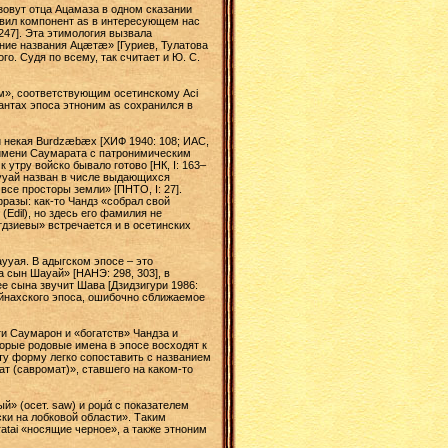
 зовут отца Ацамаза в одном сказании
ставил компонент as в интересующем нас
 247]. Эта этимология вызвала
ение названия Ацæтæ» [Гуриев, Тулатова
го. Судя по всему, так считает и Ю. С.
м», соответствующим осетинскому Aci
антах эпоса этноним as сохранился в
и некая Burdzæbæx [ХИФ 1940: 108; ИАС,
 имени Саумарата с патронимическим
утру войско бывало готово [НК, I: 163–
Саууай назван в числе выдающихся
все просторы земли» [ПНТО, I: 27].
фразы: как-то Чандз «собрал свой
(Edil), но здесь его фамилия не
тдзиевы» встречается и в осетинских
ууая. В адыгском эпосе – это
а сын Шауай» [НАНЭ: 298, 303], в
е сына звучит Шава [Дзидзигури 1986:
вайнахского эпоса, ошибочно сближаемое
и Саумарон и «богатств» Чандза и
торые родовые имена в эпосе восходят к
ту форму легко сопоставить с названием
ат (савромат)», ставшего на каком-то
» (осет. saw) и ρομά с показателем
ски на лобковой области». Таким
atai «носящие черное», а также этноним