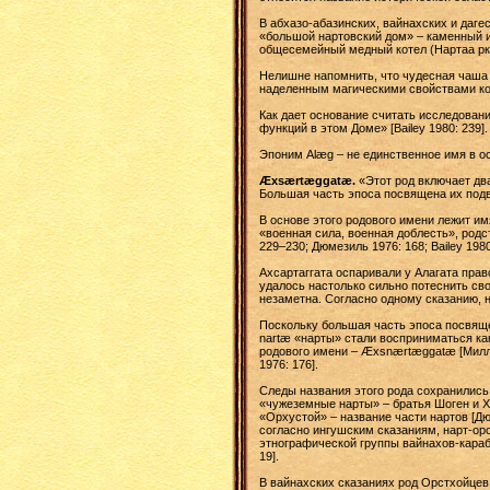
В абхазо-абазинских, вайнахских и даге
«большой нартовский дом» – каменный и
общесемейный медный котел (Нартаа ркуа
Нелишне напомнить, что чудесная чаша 
наделенным магическими свойствами котл
Как дает основание считать исследован
функций в этом Доме» [Bailey 1980: 239].
Эпоним Alæg – не единственное имя в ос
Æxsærtæggatæ.
«Этот род включает дв
Большая часть эпоса посвящена их подви
В основе этого родового имени лежит им
«военная сила, военная доблесть», род
229–230; Дюмезиль 1976: 168; Bailey 1980
Ахсартаггата оспаривали у Алагата право
удалось настолько сильно потеснить сво
незаметна. Согласно одному сказанию, на
Поскольку большая часть эпоса посвящен
nartæ «нарты» стали восприниматься как
родового имени – Æxsnærtæggatæ [Милле
1976: 176].
Следы названия этого рода сохранились 
«чужеземные нарты» – братья Шоген и Х
«Орхустой» – название части нартов [Дюм
согласно ингушским сказаниям, нарт-ор
этнографической группы вайнахов-караб
19].
В вайнахских сказаниях род Орстхойцев 