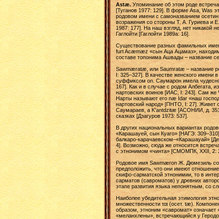
Astæ.
Упоминание об этом роде встречае
[Туганов 1977: 129]. В форме Asa, Was э
родовом имени с самоназванием осетин в 
возражения со стороны Т. А. Гуриева и
1987: 177]. На наш взгляд, нет никакой 
Гаглойти [Гаглойти 1989а: 16].
Существование разных фамильных имен 
furt Acæmæz «сын Аца Ацамаз», находим
составе топонима Ашвады – название се
Sawmæratæ, или Saumratæ – название ро
I: 325–327]. В качестве женского име
суффиксом оn. Саумарон имела чудесное 
167]. Как и в случае с родом Албегата, 
нартовских воинов [ИАС, I: 243]. Сам же
Нарты называют его næ Idar «наш господи
нартовский народ» [ПНТО, I: 27]. Живет 
Саумараев, а K'antdzitæ [АСОНИИ, д. 35
сказках [Дзагуров 1973: 537].
В других национальных вариантах родов
«Карашауей, сын Куаго» [НАГЭ: 309–310]
балкаро-карачаевском–«Карашауай» [Дебе
4]. Возможно, сюда же относится встреч
с этнонимом «чинта» [СМОМПК, XXII, 2: 2
Родовое имя Sawmæron Ж. Дюмезиль сопо
предположить, что они имеют отношение 
скифо-сарматской этнонимии, то в инте
сарматов (савроматов) у древних авторо
этапе развития языка непонятным, со 
Наиболее убедительная этимология этно
множественности ται (осет. tæ). Компоне
образом, этноним «савромат» означает 
«меланхлены», встречающийся у Геродота