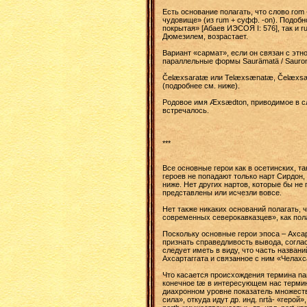
Есть основание полагать, что слово ro
чудовище» (из rum + суфф. -on). Подобн
покрытая» [Абаев ИЭСОЯ I: 576], так и 
Дюмезилем, возрастает.
Вариант «сармат», если он связан с этн
параллельные формы Saurämatä / Saurom
Čelæxsaratæ или Telæxsænatæ, Čelæxsæk
(подробнее см. ниже).
Родовое имя Æxsædton, приводимое в сл
встречалось.
***
Все основные герои как в осетинских, т
героев не попадают только нарт Сирдон,
ниже. Нет других нартов, которые бы не
представлены или исчезли вовсе.
Нет также никаких оснований полагать, 
современных северокавказцев», как полаг
Поскольку основные герои эпоса – Ахсар,
признать справедливость вывода, соглас
следует иметь в виду, что часть назван
Ахсартаггата и связанное с ним «Челах
Что касается происхождения термина nar
конечное tæ в интересующем нас термин
диахронном уровне показатель множествен
сила», откуда идут др. инд. nrtà- «герой