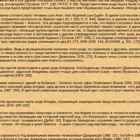
 жили они в stur ġæwtæ «больших селах», у нартов они известны как bæğatær muggag
æg, jevxæsgutæ) [Туганов 1977: 130; ПНТО, II: 68]. Представителями рода Ацата были
оса род Ацата представляет «сын Аши Ашамез» или «Ашамазоко сын Ашама». Иногда и
имени соответствует «Ачимез сын Ачи», или «Ецемей сын Ецей». В одном осетинском 
2] отправился охотиться на Черную гору» [Н, I: 333; Н, II: 344]. Кажется, в данном сл
 соответственно – Алагата. Эта догадка подтверждается и тем, что Ацата считались б
одового названия «Ахсартаггата» сказители часто употребляют термин «нарты», в дан
я Нарта», «большая группа нартов». Но если так, то Ацата противопоставляются вс
а рода Ацата стоит в противоречии с другим утверждением сказителей: «Нет ацов, в
 остался малютка маленький Ацамаз» [Туганов 1977: 208]. С последним утверждением сл
трех нартовских родов упоминаются два [Н: 273; ХИФ 1936: 154; АСОНИИ, д. 351: 172]
лучайно. Ведь и функциональное значение этого рода, по сравнению с другими, проявл
о» и «воинственность» представляются при определенных военных и экономических у
нием в ислам или в христианство» [Дюмезиль 1976: 173]. В какую эпоху стали тускнет
 вариантов эпоса родовое имя Алагата сохранилось.
ва нартов происходили в доме рода Аледжхер, Ал(л)ыджхьар «Алиджевых» [Дюмезиль 
монга», адыгские Алиджевы хранят «чашу для сана белого» (сана – вино) [Кумахов, К
а нартов [НКЭ: 166].
ание каменных зданий за Кубанью – Эллигах-яунне «Дом Эллиговых» [Коков 1966: 153]
ного описаний дома Алэджа, одна деталь в которых привлекла наше внимание: этот до
ль 1987: 255]. В цветовой символике индоиранцев белый цвет соответствует именно п
угие архаичные черты рода Алэджа, отражающие индоиранские представления о носит
ль 1976: 180–182].
естен под названиями «Алыглар» и «Алигатэ», последнее из которых в точности отве
 род известен балкарцам как «старший нартский род, что безгрешен», представителем к
ел» (-осет. «уацамонга») [Дебет: 92]. В других балкарских сказаниях вместо рода вст
читаем: «И покуда в доме Алигата – в доме старшего над нартами рода,– на святой це
 скрывается под фамильным именем «Аликановы» [Дзидзигури 1986: 101; Гаглойти 1989
 Алгети в Грузии, буквально означающее «страна народа Алг» [Bailey 1980: 247].