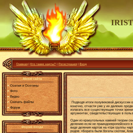
IRIS
Главная
|
Кто такие нарты?
|
Регистрация
|
Вход
Меню сайта
Осетия и Осетины
Фото
Видео
Скачать файлы
Подводя итоги полувековой дискуссии о
конечно, отчасти уже у их далеких пред
Форум
излагать все существующие точки зрения
аргументах, свидетельствующих в польз
Один из краеугольных камней теории ск
делению если не праиндоевропейского в 
Форма входа
виде деления нартов на «три группы на
родов: «Бората были богаты скотом, Ала