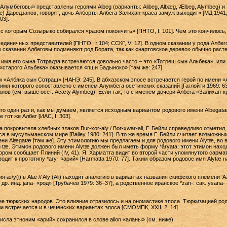
лумбеговы» представлены героями Albeg (варианты: Alibeg, Albæg, Ælbeg, Alymbeg) и 
ле) Даредзанов, говорят, дочь Алборты Албега Залихан-краса замуж выходит» [МД 1941, 6
03].
с которым Созырыко собирался «разом покончить» [ПНТО, I: 101]. Чем это кончилось,
 единичных представителей [ПНТО, I: 104; ССКГ, V: 12]. В одном сказании у рода Албе
м сказании Албеговы подменяют род Бората, так как «нартовское дерево» обычно расте
 имя его сына Тотрадза встречаются довольно часто – это «Тотреш сын Альбека», или
«старого Альбека» оказывается «пши Бадыноко» [там же: 247].
 «Албяка сын Сотраш» [НАНЭ: 245]. В абхазском эпосе встречается герой по имени «
 имя которого сопоставлено с именем Алумбега осетинских сказаний [Гаглойти 1969: 63
нов (см. выше осет. Acæty Alymbeg). Если так, то с именем дочери Албега «Залихан-
го один раз и, как мы думаем, является исходным вариантом родового имени Albegat
тот же Албег [ИАС, I: 303].
на покровителя хлебных злаков Bur-xor-aly / Вог-xwar-ali, Г. Бейли справедливо отмети
ся в мусульманском мире [Bailey 1980: 241]. В то же время Г. Бейли считает возмож
мени Alægatæ [там же]. Эту этимологию мы предлагаем и для родового имени Alytæ, во 
 tæ. Этимон родового имени Alytæ должен был иметь форму *āryata; этот этимон нахо
ором сообщает Плиний (IV, 41). Я. Харматта видит во второй части упомянутого сарма
водит к прототипу *агу- «арий» [Harmatta 1970: 77]. Таким образом родовое имя Alytæ
æ/y(i) в Alæ // Aly (Ali) находит аналогию в вариантах названия скифского племени ‘Aλαζ
др. инд. jana- «род» [Трубачев 1979: 36–37], а родственное иранское *zan-: сак. ysana- 
.
е тюркских народов. Это влияние отразилось и на ономастике эпоса. Тюркизацией ро
и встречается и в чеченских вариантах эпоса [СМОМПК, XXII, 2: 14].
сла этноним «арий» сохранился в слове аllоn «аланы» (см. ниже).