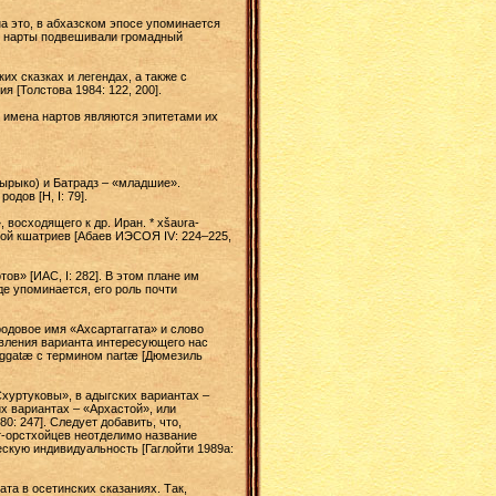
на это, в абхазском эпосе упоминается
ой нарты подвешивали громадный
х сказках и легендах, а также с
 [Толстова 1984: 122, 200].
е имена нартов являются эпитетами их
ырыко) и Батрадз – «младшие».
дов [Н, I: 79].
 восходящего к др. Иран. * xšaυra-
той кшатриев [Абаев ИЭСОЯ IV: 224–225,
ов» [ИАС, I: 282]. В этом плане им
де упоминается, его роль почти
родовое имя «Ахсартаггата» и слово
оявления варианта интересующего нас
æggatæ с термином nartæ [Дюмезиль
Схуртуковы», в адыгских вариантах –
 вариантах – «Архастой», или
0: 247]. Следует добавить, что,
т-орстхойцев неотделимо название
скую индивидуальность [Гаглойти 1989а:
ата в осетинских сказаниях. Так,