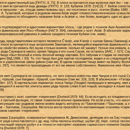
тся единственный раз [ПНТО, II: 72]. В эпосе встречается еще мужское имя Asi – так
то имя встречается еще дважды (ПНТО, II: 133; Кубалов 1978: 214] [3]. Г. Бейли сопо
прошлом – as, откуда заимствованы груз. osi «осетины» и русс. осетин [Ваileу 1980:
 Е. А. Тулатовой, которые в родовом имени Astæ видят «ложноэтимологическое осмысл
необходимости объединять названия Astæ и Acætæ и, тем более, выводить одно из друго
подтверждается и адыгскими вариантами эпоса, - где рядом с «сыном Аши Ашамезо
 фамильное имя Язхэ «Язовы» [НАГЭ: 394], связанное с осет. Astæ. В абхазских вари
верокавказской равнины в районе среднего течения Кубани (см. ниже).
да, представителями которого являются Č’andz, или K’andz с сыном Sæwa (Sæwwaj) 
ни в эпосе встречается еще антропоним Sawmæron, являющийся вариантом фамильного
свойство рожать без мужа столько воинов, сколько ей закажут. Ночью она рожала, а к 
из рода Саумарата никого, кроме Чандза и его сына Сауая, не осталось [ИАС, I: 327]. 
 Чандз «был богатый и очень богатый между нартами. Его табунам и стадам не хватали 
н» [МД 1988, I: 83]. То, что Чандз был для нартов господином, видно и из следующей 
он в укрепленном замке galwan [там же]. В одном сказании Чандз живет на берегу Волги 
1: 297], что является производным от его же имени собственного. Фамильное имя «Кан
ое имя Саумарата не сохранилось, но зато хорошо известны имя Чандза и его сына Са
, «Шауай, сын Канджа», «Шауей, сын Кянша» [там же: 318, 319]. В абазинском– «Татар
т: 107]. В картвельских вариантах эпоса Чандз (Гендже) превращен в женщину, имя е
ающееся в качестве эпитета имен ряда героев слово k’ant «герой, молодец» в языке 
8].
ставил с осет. sawmær «чернозем» [Dumezil 1978: 64]. Если исходить из плодовитост
к третьей функции, то такая этимология вполне приемлема. Но если учесть, что неко
ресующем нас родовом имени можно видеть метатезу из *Sawræmatæ / *Saurmatæ, а э
в – Sarmatae, Σαυρομάται. Метатеза могла произойти по контаминации этнонима «сарм
словом sawmær «чернозем».
нима Σαυρομάται, «савроматы» предложена Ж. Дюмезилем, делящим его на Σαυ «черный
нт ρομά сопоставляется с др. инд. roma «волосы вообще; шуба» [4], перс. rum(а) «воло
«носящий черную шубу» и в точности повторяет название сарматского племени Saudar
 [Dumèzil 1978: 7].