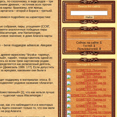
сь, по-сказочному, в виде родов – три
ениям древних,– источник всех прочих
Поиск по сайту
 на варны: брахманы, или жрецы,
ртаггата – второй и Бората – третьей.
новимся подробнее на характеристике
е собрания, пиры, угощения» [ССКГ,
 памяти аналогичные победные пиры
ша Wacamongæ, или Nartamongæ,
Статистика
ьтовое значение; в доме Алагата нарты
Сейчас на сайте:
1
atæ – bеræ muggægtæ adtæncæ. Alægatæ
Гостей:
1
Пользователей:
0
древне-иранскому *āryaka- «ариец»,
мый», «арий», «представитель одной из
лось ко всем трем нартовским родам.
ределяется как религиозный деятель,
Погода в Осетии
в» [Дюмезиль 1986: 177]. Если допустить
к за жрецами, каковыми они были в
одит поддержку в материалах эпоса. В
 подменяет родовое название «Алагата»,
ожественный» [1], что как нельзя лучше
ия – чудесная чаша Wacamongæ /
чае, как это наблюдается и в некоторых
 Ацата означает только то, что они жили
 на род Алагата.