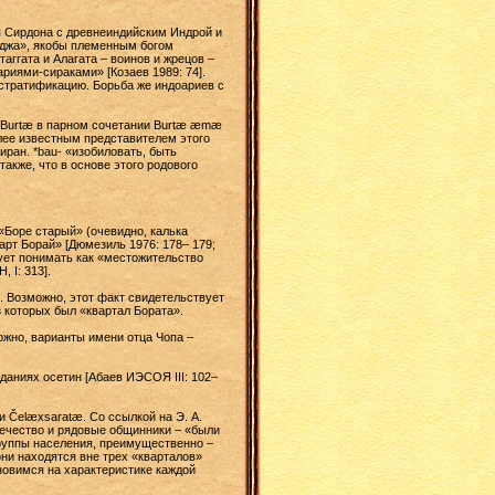
оя Сирдона с древнеиндийским Индрой и
аджа», якобы племенным богом
аггата и Алагата – воинов и жрецов –
иями-сираками» [Козаев 1989: 74].
 стратификацию. Борьба же индоариев с
е Burtæ в парном сочетании Burtæ æmæ
олее известным представителем этого
иран. *bau- «изобиловать, быть
также, что в основе этого родового
 «Боре старый» (очевидно, калька
нарт Борай» [Дюмезиль 1976: 178– 179;
дует понимать как «местожительство
 I: 313].
. Возможно, этот факт свидетельствует
з которых был «квартал Бората».
можно, варианты имени отца Чопа –
даниях осетин [Абаев ИЭСОЯ III: 102–
 Čelæxsaratæ. Co ссылкой на Э. А.
речество и рядовые общинники – «были
группы населения, преимущественно –
ни находятся вне трех «кварталов»
ановимся на характеристике каждой