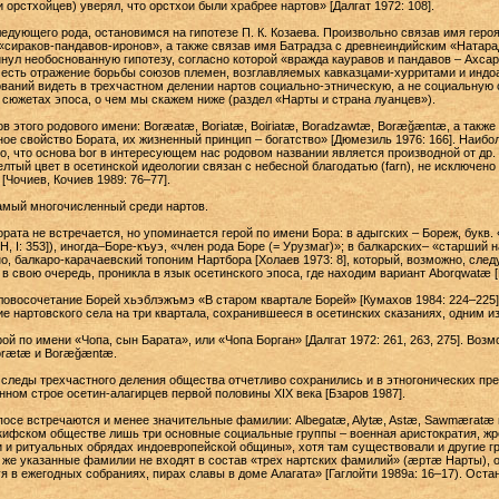
 орстхойцев) уверял, что орстхои были храбрее нартов» [Далгат 1972: 108].
едующего рода, остановимся на гипотезе П. К. Козаева. Произвольно связав имя гер
«сираков-пандавов-иронов», а также связав имя Батрадза с древнеиндийским «Натар
инул необоснованную гипотезу, согласно которой «вражда кауравов и пандавов – Ахсарт
сть отражение борьбы союзов племен, возглавляемых кавказцами-хурритами и индоар
нований видеть в трехчастном делении нартов социально-этническую, а не социальную
 сюжетах эпоса, о чем мы скажем ниже (раздел «Нарты и страна луанцев»).
в этого родового имени: Boræatæ, Boriatæ, Boiriatæ, Boradzawtæ, Boræğæntæ, а такж
ное свойство Бората, их жизненный принцип – богатство» [Дюмезиль 1976: 166]. Наиб
, что основа bor в интересующем нас родовом названии является производной от др. 
желтый цвет в осетинской идеологии связан с небесной благодатью (farn), не исключено 
 [Чочиев, Кочиев 1989: 76–77].
самый многочисленный среди нартов.
рата не встречается, но упоминается герой по имени Бора: в адыгских – Бореж, букв.
Н, I: 353]), иногда–Боре-къуэ, «член рода Боре (= Урузмаг)»; в балкарских– «старший 
дно, балкаро-карачаевский топоним Нартбора [Холаев 1973: 8], который, возможно, сле
 свою очередь, проникла в язык осетинского эпоса, где находим вариант Aborqwatæ [Н,
ловосочетание Борей хьэблэжъмэ «В старом квартале Борей» [Кумахов 1984: 224–225]
ие нартовского села на три квартала, сохранившееся в осетинских сказаниях, одним и
ой по имени «Чопа, сын Барата», или «Чопа Борган» [Далгат 1972: 261, 263, 275]. Воз
Borætæ и Boræğæntæ.
 следы трехчастного деления общества отчетливо сохранились и в этногонических пре
енном строе осетин-алагирцев первой половины XIX века [Бзаров 1987].
посе встречаются и менее значительные фамилии: Albegatæ, Alytæ, Astæ, Sawmæratæ и
 скифском обществе лишь три основные социальные группы – военная аристократия, ж
и и ритуальных обрядах индоевропейской общины», хотя там существовали и другие 
 же указанные фамилии не входят в состав «трех нартских фамилий» (æртæ Нарты), о
вуя в ежегодных собраниях, пирах славы в доме Алагата» [Гаглойти 1989а: 16–17). Ост