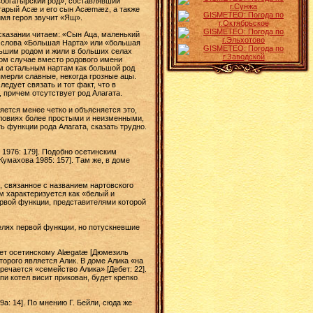
 «богатырский род», составлявший
 старый Асæ и его сын Acæmæz, а также
мя героя звучит «Ящ».
сказании читаем: «Сын Аца, маленький
учае слова «Большая Нарта» или «большая
ольшим родом и жили в больших селах
ном случае вместо родового имени
ем остальным нартам как большой род
ымерли славные, некогда грозные ацы.
едует связать и тот факт, что в
, причем отсутствует род Алагата.
яется менее четко и объясняется это,
словиях более простыми и неизменными,
ь функции рода Алагата, сказать трудно.
1976: 179]. Подобно осетинским
умахова 1985: 157]. Там же, в доме
, связанное с названием нартовского
м характеризуется как «белый и
ервой функции, представителями которой
елях первой функции, но потускневшие
чает осетинскому Alægatæ [Дюмезиль
оторого является Алик. В доме Алика «на
речается «семейство Алика» [Дебет: 22].
пи котел висит прикован, будет крепко
а: 14]. По мнению Г. Бейли, сюда же