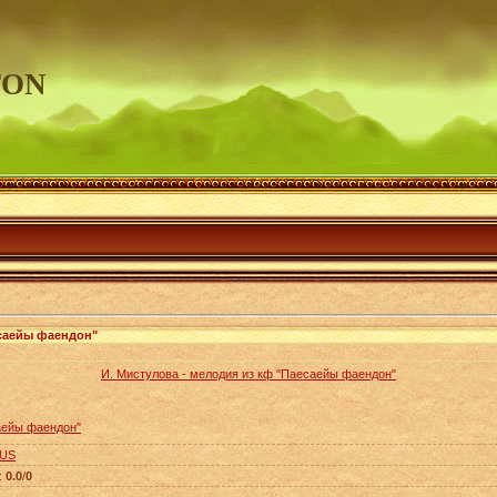
TON
есаейы фаендон"
И. Мистулова - мелодия из кф "Паесаейы фаендон"
IUS
:
0.0
/
0