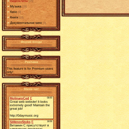
Видеоклипы
[25]
Музыка
[16]
Кино
[0]
Книги
[10]
Документальное кино
[5]
Форма входа
Реклама
This feature is for Premium users
only!
Мини-чат