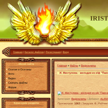
IRIS
Главная
|
Каталог файлов
|
Регистрация
|
Вход
Меню сайта
Главная
»
Файлы
»
Видеоклипы
Осетия и Осетины
И. Мистулова - мелодия из к\ф "Па
Фото
Видео
Скачать файлы
Форум
Категория
:
Видеоклипы
|
Добавил
:
ALAN
Категории раздела
Просмотров
:
1063
|
Загрузок
:
0
|
Рейтинг