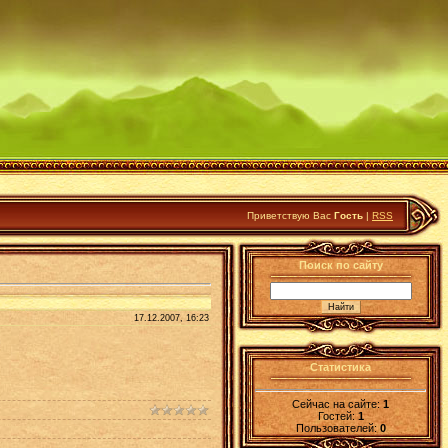
Приветствую Вас
Гость
|
RSS
Поиск по сайту
17.12.2007, 16:23
Статистика
Сейчас на сайте:
1
Гостей:
1
Пользователей:
0