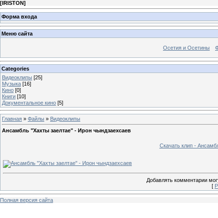
[
IRISTON
]
Форма входа
Меню сайта
Осетия и Осетины
Categories
Видеоклипы
[25]
Музыка
[16]
Кино
[0]
Книги
[10]
Документальное кино
[5]
Главная
»
Файлы
»
Видеоклипы
Ансамбль "Хахты заелтае" - Ирон чындзаехсаев
Скачать клип - Ансамб
Добавлять комментарии могу
[
Р
Полная версия сайта