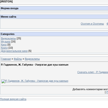
[
IRISTON
]
Форма входа
Меню сайта
Осетия и Осетины
Categories
Видеоклипы
[25]
Музыка
[16]
Кино
[0]
Книги
[10]
Документальное кино
[5]
Главная
»
Файлы
»
Видеоклипы
Р. Гаджинов, Ж. Габуева - Уаерзгае дае куы каенын
Скачать клип - Р. Гаджин
Добавлять комментарии могу
[
Р
Полная версия сайта