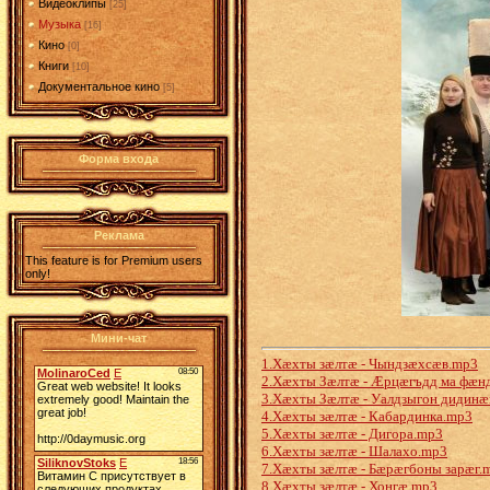
Видеоклипы
[25]
Музыка
[16]
Кино
[0]
Книги
[10]
Документальное кино
[5]
Форма входа
Реклама
This feature is for Premium users
only!
Мини-чат
1.Хæхты зæлтæ - Чындзæхсæв.mp3
2.Хæхты Зæлтæ - Æрцæгъдд ма фæн
3.Хæхты Зæлтæ - Уалдзыгон дидинæ
4.Хæхты зæлтæ - Кабардинка.mp3
5.Хæхты зæлтæ - Дигора.mp3
6.Хæхты зæлтæ - Шалахо.mp3
7.Хæхты зæлтæ - Бæрæгбоны зарæг.
8.Хæхты зæлтæ - Хонгæ.mp3