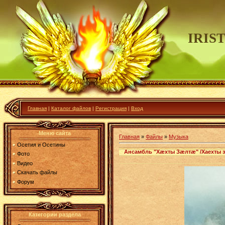
IRIS
Главная
|
Каталог файлов
|
Регистрация
|
Вход
Меню сайта
Главная
»
Файлы
»
Музыка
Осетия и Осетины
Ансамбль "Хæхты Зæлтæ" /Хаехты за
Фото
Видео
Скачать файлы
Форум
Категории раздела