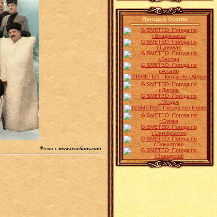
Погода в Осетии
Фото с
www.ossetians.com