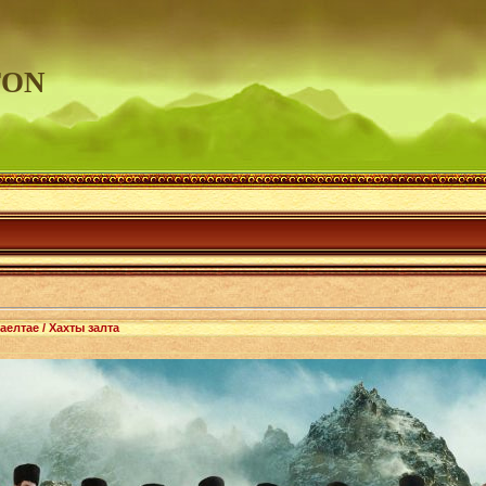
TON
елтае / Хахты залта