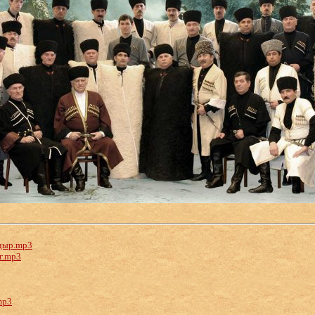
дыр.mp3
г.mp3
mp3