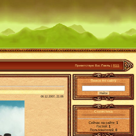
Приветствую Вас
Гость
|
RSS
Поиск по сайту
06.12.2007, 21:06
Статистика
Сейчас на сайте:
1
Гостей:
1
Пользователей:
0