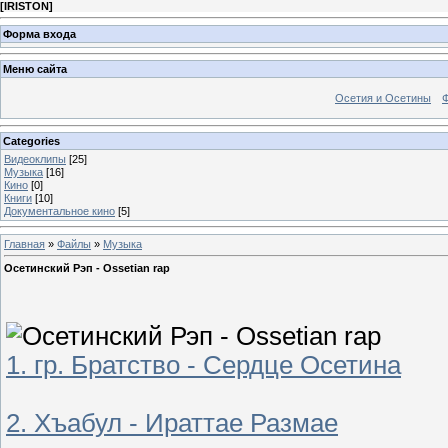
[
IRISTON
]
Форма входа
Меню сайта
Осетия и Осетины
Categories
Видеоклипы
[25]
Музыка
[16]
Кино
[0]
Книги
[10]
Документальное кино
[5]
Главная
»
Файлы
»
Музыка
Осетинский Рэп - Ossetian rap
1. гр. Братство - Сердце Осетина
2. Хъабул - Ираттае Размае