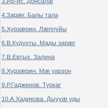
3.Ир-ис. Донсалаг
4.Зарæг. Балы тала
5.Хурзæрин. Лæппуйы
6.В.Кудухты. Мады зарæг
7.В.Евтых. Залина
8.Хурзæрин. Мæ уарзон
9.Р.Гаджинов. Туркаг
10.А.Хадикова. Дыууæ уды