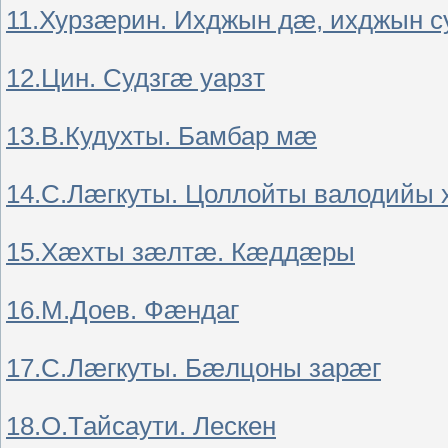
11.Хурзæрин. Ихджын дæ, ихджын с
12.Цин. Судзгæ уарзт
13.В.Кудухты. Бамбар мæ
14.С.Лæгкуты. Цоллойты валодийы 
15.Хæхты зæлтæ. Кæддæры
16.М.Доев. Фæндаг
17.С.Лæгкуты. Бæлцоны зарæг
18.О.Тайсаути. Лескен