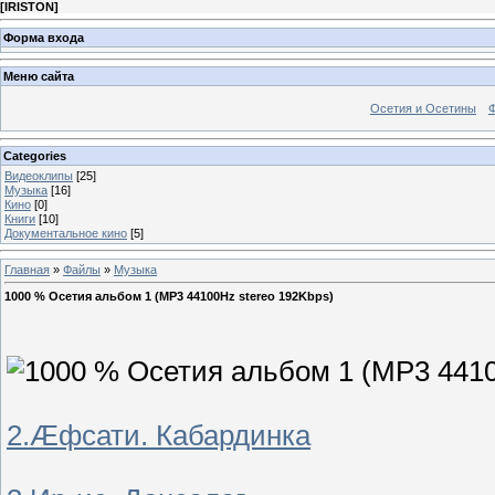
[
IRISTON
]
Форма входа
Меню сайта
Осетия и Осетины
Categories
Видеоклипы
[25]
Музыка
[16]
Кино
[0]
Книги
[10]
Документальное кино
[5]
Главная
»
Файлы
»
Музыка
1000 % Осетия альбом 1 (MP3 44100Hz stereo 192Kbps)
2.Æфсати. Кабардинка