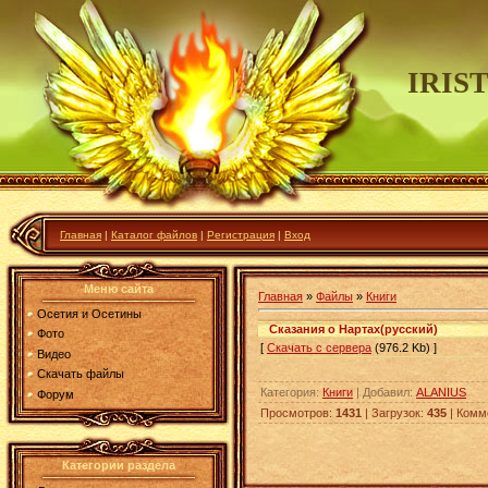
IRIS
Главная
|
Каталог файлов
|
Регистрация
|
Вход
Меню сайта
Главная
»
Файлы
»
Книги
Осетия и Осетины
Сказания о Нартах(русский)
Фото
[
Скачать с сервера
(976.2 Kb) ]
Видео
Скачать файлы
Категория
:
Книги
|
Добавил
:
ALANIUS
Форум
Просмотров
:
1431
|
Загрузок
:
435
|
Комм
Категории раздела