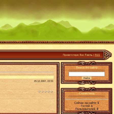
Приветствую Вас
Гость
|
RSS
Поиск по сайту
05.12.2007, 15:53
Статистика
Сейчас на сайте:
1
Гостей:
1
Пользователей:
0