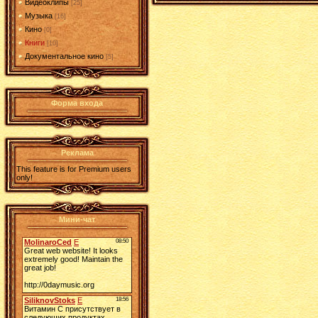
Видеоклипы
[25]
Музыка
[16]
Кино
[0]
Книги
[10]
Документальное кино
[5]
Форма входа
Реклама
This feature is for Premium users
only!
Мини-чат