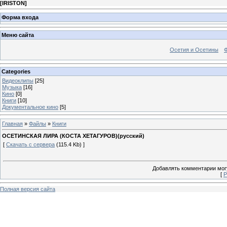
[
IRISTON
]
Форма входа
Меню сайта
Осетия и Осетины
Categories
Видеоклипы
[25]
Музыка
[16]
Кино
[0]
Книги
[10]
Документальное кино
[5]
Главная
»
Файлы
»
Книги
ОСЕТИНСКАЯ ЛИРА (КОСТА ХЕТАГУРОВ)(русский)
[
Скачать с сервера
(115.4 Kb) ]
Добавлять комментарии могу
[
Р
Полная версия сайта