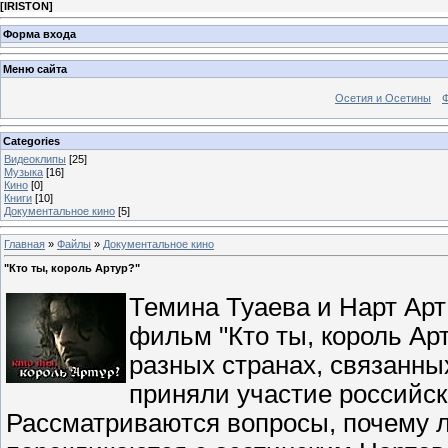
[
IRISTON
]
Форма входа
Меню сайта
Осетия и Осетины
Categories
Видеоклипы
[25]
Музыка
[16]
Кино
[0]
Книги
[10]
Документальное кино
[5]
Главная
»
Файлы
»
Документальное кино
"Кто ты, король Артур?"
Темина Туаева и Нарт Ар
фильм "Кто ты, король Ар
разных странах, связанны
приняли участие российск
Рассматриваются вопросы, почему л