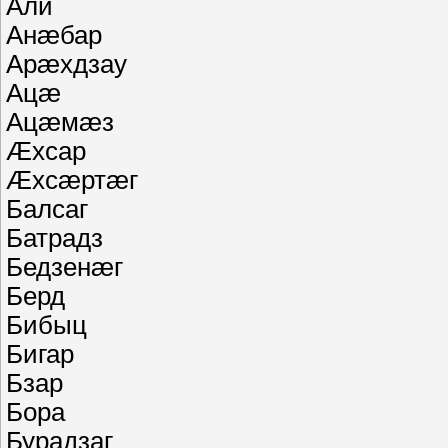
Али
Анæбар
Арæхдзау
Ацæ
Ацæмæз
Æхсар
Æхсæртæг
Балсаг
Батрадз
Бедзенæг
Берд
Бибыц
Бигар
Бзар
Бора
Бурадзаг