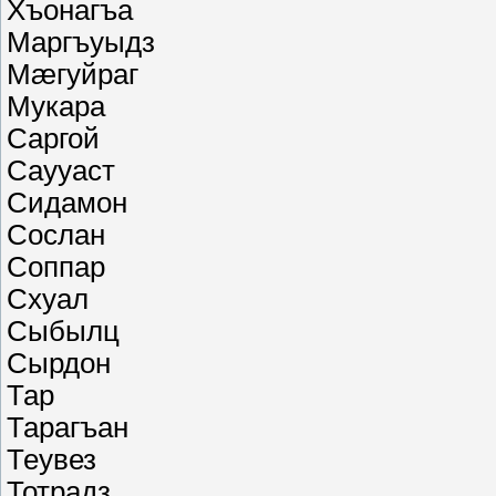
Хъонагъа
Маргъуыдз
Мæгуйраг
Мукара
Саргой
Саууаст
Сидамон
Сослан
Соппар
Схуал
Сыбылц
Сырдон
Тар
Тарагъан
Теувез
Тотрадз