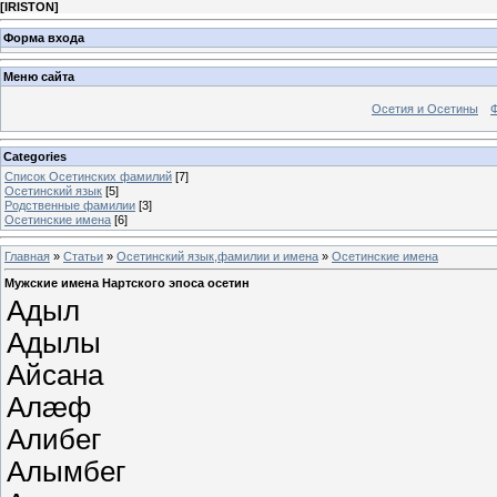
[
IRISTON
]
Форма входа
Меню сайта
Осетия и Осетины
Categories
Список Осетинских фамилий
[7]
Осетинский язык
[5]
Родственные фамилии
[3]
Осетинские имена
[6]
Главная
»
Статьи
»
Осетинский язык,фамилии и имена
»
Осетинские имена
Мужские имена Нартского эпоса осетин
Адыл
Адылы
Айсана
Алæф
Алибег
Алымбег