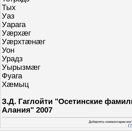
Тых
Уаз
Уарага
Уæрхæг
Уæрхтæнæг
Уон
Урадз
Уырызмæг
Фуага
Хæмыц
З.Д. Гаглойти "Осетинские фами
Алания" 2007
Добавлять комментарии могу
[
Р