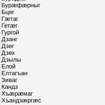
Бурæфæрныг
Бцег
Гæтаг
Гетæг
Гургой
Дзанг
Дзег
Дзех
Дзылы
Елой
Елтагъан
Зиваг
Кандз
Хъæрæмаг
Хъандзæргæс