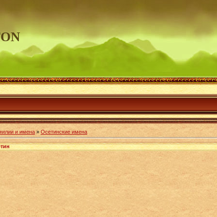
TON
милии и имена
»
Осетинские имена
етин