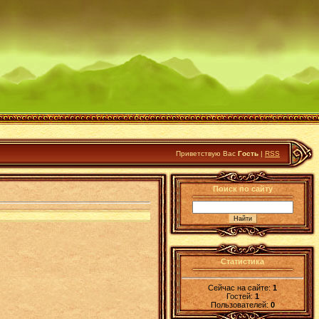
Приветствую Вас
Гость
|
RSS
Поиск по сайту
Статистика
Сейчас на сайте:
1
Гостей:
1
Пользователей:
0