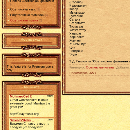
Список Осетинских фамилий
(Сосана)
[7]
Къармæгон
Косер
Осетинский язык
[5]
Мысырхан
Родственные фамилии
[3]
Рухсанæ
Сатана
Осетинские имена
[6]
Сæлимæт
Тизмудæ
Уæзæфтау
Уацирæт
Хорческæ
Форма входа
Хорчызг
Хъызмыдæ
Циу
Чендзена
Элда
Реклама
З.Д. Гаглойти "Осетинские фамилии 
This feature is for Premium users
Категория
:
Осетинские имена
|
Добавил
only!
Просмотров
:
3277
Мини-чат