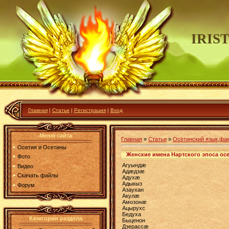
IRIS
Главная
|
Статьи
|
Регистрация
|
Вход
Меню сайта
Главная
»
Статьи
»
Осетинский язык,фа
Осетия и Осетины
Женские имена Нартского эпоса ос
Фото
Агуындæ
Видео
Адæдзæ
Скачать файлы
Адухæ
Адыкыз
Форум
Азаухан
Акулæ
Амозонæ
Ацырухс
Бедуха
Категории раздела
Быценон
Дзерассæ