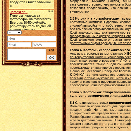
Марцеллина, Михаила Пселла, Анны 
засвидетельствовано, что волосы и бо
позволяет предположить, что аланки
внешностью.
2.8 Истоки и этнографические пара
Костюмные комплексы древних иранояз
сложной выкройке, что, собственно, и 
оба комплекса сформировались как одеж
Крой аланского кафтана вполне соотве
господствующим в одежде народов Севе
Крой аланского женского платья пол
достаточным видом одежды; в них позво
Глава 4. Костюмы северокавказского н
200
Анализ материалов из могильников XIII
по территориальному и хронологическ
памятниках раннего времени – VII–X в
прослеживается также в едином комп
прослеживается влияние со стороны имп
Основное население Северного Кавказа
К XVI–XVII вв. уже сложились основны
поясами, а также мужские бешметы и че
харс» и массивные височные подвески
своеобразие начинает фиксироваться в
Глава 5. Костюм как этнорегиональ
культурно-исторического ландшафта
5.1 Сложение цветовых предпочтени
Возможность использовать для окрашив
предпочтений. Но в костюме адыгски
Колористические предпочтения и пон
Разнообразие северокавказских ландш
играла цветовая символика. В этногра
Знаком социального статуса в этнограф
людям неблагородного происхождения.