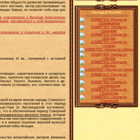
зателем общности развития проживающих
ского костюма, автор рассматривает на
ляющих Кавказ, но позволю себе еще раз
Погода в Осетии
ов участвовала в Великом переселении
вказа, распавшееся в ходе монгольских
этногенезе и культуре и др. народов
оловина XI вв., связанный с историей
 очевидно, характеризовали и хазарскую
юмы, принятые при хазарском дворе, как
асаут, Улукол, Эшкакон, Амгата и др.
ников установить его соответствие не
торой входили многие народы Северного
окавказского населения в этот период
цо-Гора (в Кисловодской котловине).
м, что в обозначенный период Северный
рокавказского женского платья
, которое
а как конструктивного подкрепления, в
т и в манере ношения верхней мужской
едренная юбка бельдек.
ельства византийских авторов Аммиана