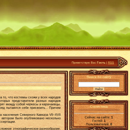
Приветствую Вас
Гость
|
RSS
Поиск по сайту
а то, что костюмы схожи у всех народов
оторых представители разных народов
орят между собой черкесы и карачаевцы.
Статистика
ряд пытаются себе присвоить... Причем
 населения Северного Кавказа VII–XVII
Сейчас на сайте:
1
м автором было опубликовано несколько
Гостей:
1
ссертации.
Пользователей:
0
сложное этнографическое разнообразие.