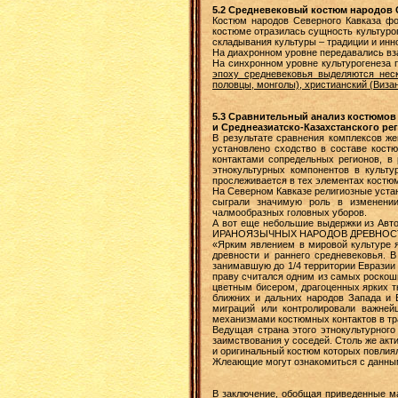
5.2 Средневековый костюм народов 
Костюм народов Северного Кавказа фо
костюме отразилась сущность культуро
складывания культуры – традиции и ин
На диахронном уровне передавались в
На синхронном уровне культурогенеза
эпоху средневековья выделяются неск
половцы, монголы), христианский (Виза
5.3 Сравнительный анализ костюмов
и Среднеазиатско-Казахстанского ре
В результате сравнения комплексов ж
установлено сходство в составе кост
контактами сопредельных регионов, в
этнокультурных компонентов в культу
прослеживается в тех элементах костю
На Северном Кавказе религиозные устан
сыграли значимую роль в изменении
чалмообразных головных уборов.
А вот еще небольшие выдержки из Авт
ИРАНОЯЗЫЧНЫХ НАРОДОВ ДРЕВНОСТ
«Ярким явлением в мировой культуре 
древности и раннего средневековья. 
занимавшую до 1/4 территории Евразии -
праву считался одним из самых роскош
цветным бисером, драгоценных ярких т
ближних и дальних народов Запада и 
миграций или контролировали важне
механизмами костюмных контактов в т
Ведущая страна этого этнокультурног
заимствования у соседей. Столь же акти
и оригинальный костюм которых повлия
Жлеающие могут ознакомиться с данн
В заключение, обобщая приведенные ма