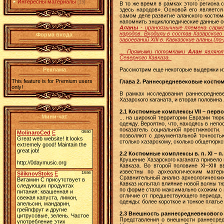
Интересны материалы
[15]
В то же время в рамках этого региона
здесь народов». Основой его является
самом деле развитие аланского костюма
напомнить энциклопедические данные о
Аланы
- ираноязычные племена сармат
народов. Входили в состав Хазарского
Форма входа
завоеваний XIII в. Кавказские аланы (п
... Прямыми потомками
Алан
являют
Северного Кавказа.
Рассмотрим еще некоторые выдержки и
Реклама
This feature is for Premium users
Глава 2. Раннесредневековые костюмы
only!
В рамках исследования раннесредневе
Хазарского каганата, и вторая половина
2.1 Костюмные комплексы VII – перво
Мини-чат
... на широкой территории Евразии тюр
одежду. Вероятно, что, находясь в неп
показатель социальной престижности.
позволяют с документальной точность
столько хазарскому, сколько общетюрк
2.2 Костюмные комплексы в. п. XI – п. 
Крушение Хазарского каганата привело
Кавказа. Во второй половине XI–XIII
известны по археологическим матери
Сравнительный анализ археологических
Кавказ испытал влияние новой волны т
по форме стало максимально схожим с 
отличие от предшествующего периода,
одежды: более короткое и тонкое плать
2.3 Внешность раннесредневекового
Представления о внешности раннесред