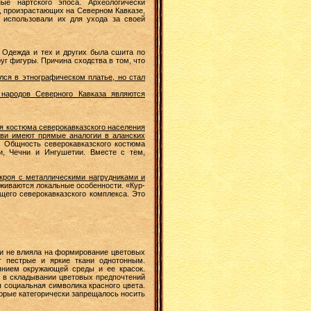
ые нартского эпоса. Археологически
, произрастающих на Северном Кавказе,
 использовали их для ухода за своей
 Одежда и тех и других была сшита по
уг фигуры. Причина сходства в том, что
лся в этнографическом платье, но стал
 народов Северного Кавказа являются
ия костюма северокавказского населения
уви имеют прямые аналогии в аланских
. Общность северокавказского костюма
и, Чечни и Ингушетии. Вместе с тем,
 кроя с металлическими нагрудниками и
живаются локальные особенности. «Кур-
его северокавказского комплекса. Это
 и не влияла на формирование цветовых
т пестрые и яркие ткани однотонным.
янием окружающей среды и ее красок.
 в складывании цветовых предпочтений
 социальная символика красного цвета.
торые категорически запрещалось носить