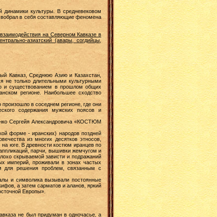
й динамики культуры. В средневековом
о вобрал в себя составляющие феномена
 взаимодействия на Северном Кавказе в
нтрально-азиатский (авары, согдийцы,
ый Кавказ, Среднюю Азию и Казахстан,
ся не только длительными культурными
 но и существованием в прошлом общих
танском регионе. Наибольшее сходство
 произошло в соседнем регионе, где они
еского содержания мужских поясов и
ценко Сергейя Александровича «КОСТЮМ
ой форме - иранских) народов поздней
вечества из многих десятков этносов,
- на юге. В древности костюм иранцев по
аппликаций, парчи, вышивки жемчугом и
плохо скрываемой зависти и подражаний
ых империй, проживали в зонах частых
м для решения проблем, связанным с
уалы и символика вызывали постоянные
кифов, а затем сарматов и аланов, яркий
Восточной Европы».
авказа не был придуман в одночасье, а