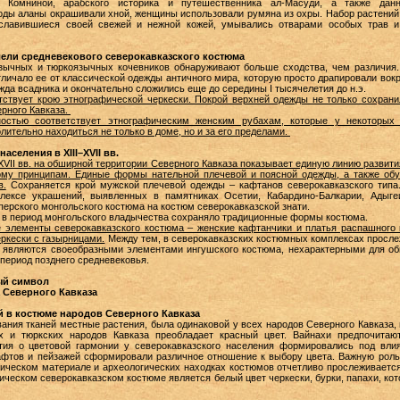
Комниной, арабского историка и путешественника ал-Масуди, а также данн
роды аланы окрашивали хной, женщины использовали румяна из охры. Набор растений
, славившиеся своей свежей и нежной кожей, умывались отварами особых трав и
ллели средневекового северокавказского костюма
ычных и тюркоязычных кочевников обнаруживают больше сходства, чем различия.
отличало ее от классической одежды античного мира, которую просто драпировали вокр
да всадника и окончательно сложились еще до середины I тысячелетия до н.э.
тствует крою этнографической черкески. Покрой верхней одежды не только сохрани
рного Кавказа.
ностью соответствует этнографическим женским рубахам, которые у некоторых
лительно находиться не только в доме, но и за его пределами.
аселения в XIII–XVII вв.
-XVII вв. на обширной территории Северного Кавказа показывает единую линию развит
ому принципам. Единые формы нательной плечевой и поясной одежды, а также об
в.
Сохраняется крой мужской плечевой одежды – кафтанов северокавказского типа
лексе украшений, выявленных в памятниках Осетии, Кабардино-Балкарии, Адыге
ерского монгольского костюма на костюм северокавказской знати.
 в период монгольского владычества сохраняло традиционные формы костюма.
е элементы северокавказского костюма – женские кафтанчики и платья распашного
ркески с газырницами.
Между тем, в северокавказских костюмных комплексах просле
 являются своеобразными элементами ингушского костюма, нехарактерными для общ
 период позднего средневековья.
ный символ
 Северного Кавказа
й в костюме народов Северного Кавказа
ания тканей местные растения, была одинаковой у всех народов Северного Кавказа,
х и тюркских народов Кавказа преобладает красный цвет. Вайнахи предпочитаю
ятия о цветовой гармонии у северокавказского населения формировались под вли
афтов и пейзажей сформировали различное отношение к выбору цвета. Важную роль
фическом материале и археологических находках костюмов отчетливо прослеживается
ическом северокавказском костюме является белый цвет черкески, бурки, папахи, ко