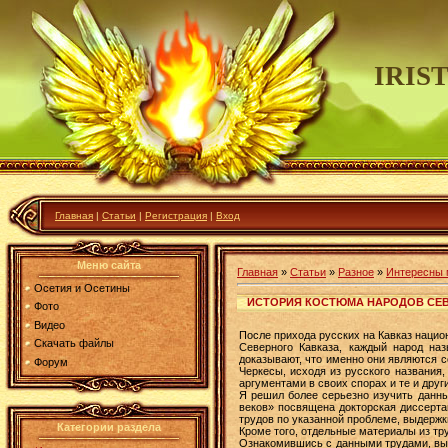
IRIS
Главная
|
Статьи
|
Регистрация
|
Вход
Меню сайта
Главная
»
Статьи
»
Разное
»
Интересны 
Осетия и Осетины
ИСТОРИЯ КОСТЮМА НАРОДОВ СЕВ
Фото
Видео
После прихода русских на Кавказ нацио
Скачать файлы
Северного Кавказа, каждый народ на
доказывают, что именно они являются с
Форум
Черкесы, исходя из русского названия
аргументами в своих спорах и те и дру
Я решил более серьезно изучить данны
веков» посвящена докторская диссерт
трудов по указанной проблеме, выдержк
Категории раздела
Кроме того, отдельные материалы из тр
Ознакомившись с данными трудами, выя