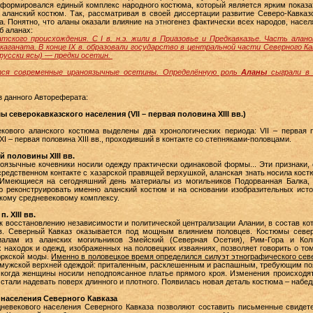
 сформировался единый комплекс народного костюма, который является ярким пока
 аланский костюм. Так, рассматривая в своей диссертации развитие Северо-Кавказ
. Понятно, что аланы оказали влияние на этногенез фактически всех народов, насе
б аланах:
ского происхождения. С I в. н.э. жили в Приазовье и Предкавказье. Часть алан
 каганата. В конце IX в. образовали государство в центральной части Северного Ка
о-русски ясы) — предки осетин.
ся современные ираноязычные осетины. Определённую роль
Аланы
сыграли в 
з данного Автореферата:
 северокавказского населения (VII – первая половина XIII вв.)
кового аланского костюма выделены два хронологических периода: VII – первая п
 XI – первая половина XIII вв., проходивший в контакте со степняками-половцами.
й половины XIII вв.
коязычные кочевники носили одежду практически одинаковой формы... Эти признаки,
осредственном контакте с хазарской правящей верхушкой, аланская знать носила кост
 Имеющиеся на сегодняшний день материалы из могильников Подорванная Балка, Х
ю реконструировать именно аланский костюм и на основании изобразительных источ
скому средневековому комплексу.
п. XIII вв.
 к восстановлению независимости и политической централизации Алании, в состав ко
 вв. Северный Кавказ оказывается под мощным влиянием половцев. Костюмы север
алам из аланских могильников Змейский (Северная Осетия), Рим-Гора и Коль
 находок и одежд, изображенных на половецких изваяниях, позволяет говорить о то
юркской моды.
Именно в половецкое время определился силуэт этнографического севе
мужской верхней одеждой: приталенным, расклешенным и распашным, требующим пояс
 когда женщины носили неподпоясанное платье прямого кроя. Изменения происходя
е стали надевать поверх длинного и плотного. Появилась новая деталь костюма – наб
 населения Северного Кавказа
невекового населения Северного Кавказа позволяют составить письменные свидет