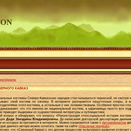
TON
материалы
ЕРНОГО КАВКАЗ
нальные костюмы Северо-Кавказских народов стал называться черкеской, не смотря н
зывает свой костюм по своему. В интернете разгораются нешуточные споры, в к
оздателями этого костюма, а остальные у них позаимствовали. Особенно яростно сп
, доказывают, что это именно их национальный костюм, а карачаевцы просто все под
гие приводят выдержки из художественной литературы и публицистики.
й вопрос и обнаружил, что вопросу «Реконструкция этносоциальной истории костюма
ация
Доде Звезданы Владимировны
. До написания докторской диссертации данны
и из которых встречаются в интернете. Можно ознакомится также с
Авторефератом
ди
удов данного автора можно почитать также на сайте
«Наследие предков»
.
снил, что «Северный Кавказ с его долгим процессом культурного развития отличает 