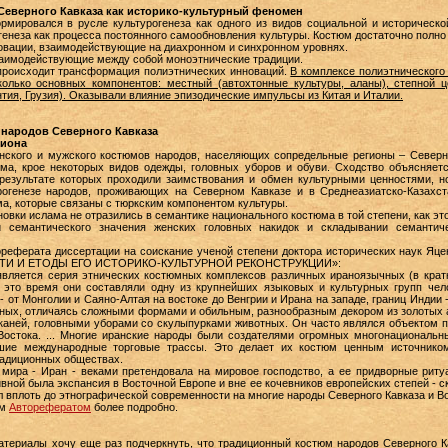
Северного Кавказа как историко-культурный феномен
рмировался в русле культурогенеза как одного из видов социальной и историческо
генеза как процесса постоянного самообновления культуры. Костюм достаточно полн
новации, взаимодействующие на диахронном и синхронном уровнях.
заимодействующие между собой моноэтнические традиции.
 происходит трансформация полиэтнических инноваций.
В комплексе полиэтнического
олько основных компонентов: местный (автохтонные культуры, аланы), степной це
нтия, Грузия). Оказывали влияние эпизодические импульсы из Китая и Италии.
 народов Северного Кавказа
гиона
енского и мужского костюмов народов, населяющих сопредельные регионы – Северн
юма, крое некоторых видов одежды, головных уборов и обуви. Сходство объясняет
 результате которых проходили заимствования и обмен культурными ценностями,
рогенезе народов, проживающих на Северном Кавказе и в Среднеазиатско-Казахс
ма, которые связаны с тюркским компонентом культуры.
овки ислама не отразились в семантике национального костюма в той степени, как это
 семантического значения женских головных накидок и складывании семантич
ореферата диссертации на соискание ученой степени доктора исторических наук Я
И И ЕТОДЫ ЕГО ИСТОРИКО-КУЛЬТУРНОЙ РЕКОНСТРУКЦИИ»:
является серия этнических костюмных комплексов различных ираноязычных (в кратк
В это время они составляли одну из крупнейших языковых и культурных групп чело
 от Монголии и Саяно-Алтая на востоке до Венгрии и Ирана на западе, границ Индии 
ных, отличаясь сложными формами и обильным, разнообразным декором из золотых 
каней, головными уборами со скулыпурками животных. Он часто являлся объектом 
Востока. ... Многие иранские народы были создателями огромных многонациональн
йшие международные торговые трассы. Это делает их костюм ценным источнико
радиционных обществах.
о мира - Иран - веками претендовала на мировое господство, а ее придворные рит
вной была экспансия в Восточной Европе и вне ее кочевников европейских степей - с
л вплоть до этнографической современности на многие народы Северного Кавказа и 
ым
Авторефератом
более подробно.
териалы хочу еще раз подчеркнуть, что традиционный костюм народов Северного К