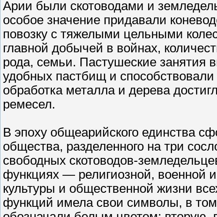
Арии были скотоводами и земледель
особое значение придавали коневод
повозку с тяжелыми цельными колес
главной добычей в войнах, количест
рода, семьи. Пастушеские занятия 
удобных пастбищ и способствовали
обработка металла и дерева достиг
ремесел.
В эпоху общеарийского единства сф
общества, разделенного на три сосл
свободных скотоводов-земледельцев
функциях — религиозной, военной и
культуры и общественной жизни все
функций имела свои символы, в том
обозначали белым цветом; вторую, 