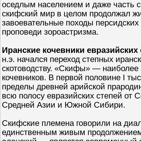
оседлым населением и даже часть с
скифский мир в целом продолжал ж
завоевательные походы персидских
проповеди зороастризма.
Иранские кочевники евразийских 
н.э. начался переход степных иранс
скотоводству. «Скифы» — наиболее
кочевников. В первой половине I ты
пределы древней арийской прароди
всю полосу евразийских степей от 
Средней Азии и Южной Сибири.
Скифские племена говорили на диал
единственным живым продолжением 