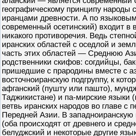
аланский — является современный о
географическому принципу народы 
иранцами древности. А по языковым 
современный осетинский) входит в в
никакого противоречия. Ведь степн
иранских областей с оседлой и земл
часть этих областей — Среднюю А
родственники скифов: согдийцы, ба
пришедшие с прародины вместе с аз
восточноиранскую подгруппу, к кото
афганский (пушту или пашто), мундж
Таджикистане) и па-мирские языки (
ветвь иранских народов во главе с
Передней Азии. В западноиранскую 
(оба происходят от древнего и средн
белуджский и некоторые другие язык