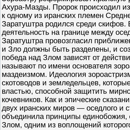
Ахура-Мазды. Пророк происходил и
к одному из иранских племен Средне
Заратуштра родился среди скифов. 
деятельность на границе между ос
Заратуштра провозгласил приближен
и Зло должны быть разделены, и соз
победа над Злом зависят от действи
называют по имени основателя зоро
маздеизмом. Идеология зороастриз
скотоводов и земледельцев, которы
властью, способной защитить мирно
кочевников. Как и эпические сказан
двух иранских миров — оседлого и с
объединила принципы единобожия, о
Злом, одним из воплощений которог