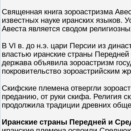
Священная книга зороастризма Авес
известных науке иранских языков. У
Авеста является сводом религиозны
В VI в. до н.э. цари Персии из дин
властью иранские страны Передней
держава объявила зороастризм госу
покровительство зороастрийским жр
Скифские племена отвергли зороастр
преданию, от руки скифа. Религия 
продолжила традиции древних обще
Иранские страны Передней и Сре
иранские племена освоили Среднюю 