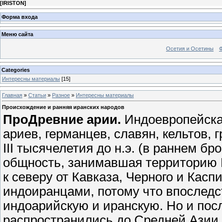
[
IRISTON
]
Форма входа
Меню сайта
Осетия и Осетины
Categories
Интересны материалы
[15]
Главная
»
Статьи
»
Разное
»
Интересны материалы
Происхождение и ранняя иранских народов
ПроДревние арии.
Индоевропейска
ариев, германцев, славян, кельтов, 
III тысячелетия до н.э. (в раннем б
общность, занимавшая территорию
к северу от Кавказа, Черного и Кас
индоиранцами, потому что впоследс
индоарийскую и иранскую. Но и посл
распространились до Средней Азии,