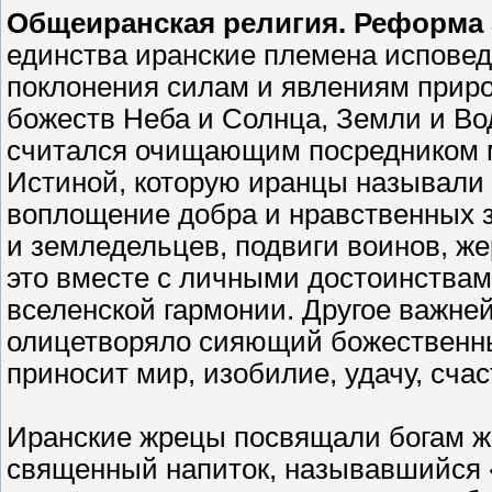
Общеиранская религия. Реформа
единства иранские племена испове
поклонения силам и явлениям прир
божеств Неба и Солнца, Земли и Во
считался очищающим посредником 
Истиной, которую иранцы называли 
воплощение добра и нравственных з
и земледельцев, подвиги воинов, 
это вместе с личными достоинства
вселенской гармонии. Другое важн
олицетворяло сияющий божественный
приносит мир, изобилие, удачу, счас
Иранские жрецы посвящали богам ж
священный напиток, называвшийся 