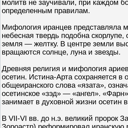
молитв не заучивали, при каждом б
определенным правилам.
Мифология иранцев представляла м
небесная твердь подобна скорлупе,
земля — желтку. В центре земли выс
вращаются солнце, луна и звезды.
Древняя религия и мифология ариев
осетин. Истина-Арта сохраняется в 
общеиранского слова «язата», озна
осетинское «зэд» — «ангел». «Фарн»
занимает в духовной жизни осетин
В VII-VI вв. до н.э. великий пророк
Зороастр) реформировал иранскую р