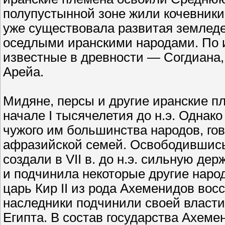
полупустынной зоне жили кочевники. 
уже существовала развитая земледе
оседлыми иранскими народами. По 
известные в древности — Согдиана,
Арейа.
Мидяне, персы и другие иранские п
начале I тысячелетия до н.э. Однако 
чужого им большинства народов, го
афразийской семей. Освободившись
создали в VII в. до н.э. сильную де
и подчинила некоторые другие народы
царь Кир II из рода Ахеменидов вос
наследники подчинили своей власти
Египта. В состав государства Ахеме