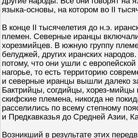
другие народы. Все они говорят на 
языка-основы, на котором во II тыся
В конце II тысячелетия до н.э. иран
племен. Северные иранцы включали 
хорезмийцев. В южную группу племе
белуджей, других иранских народов
потому, что они ушли с европейской
нагорье, то есть территорию соврем
и северные иранцы вышли далеко з
Бактрийцы, согдийцы, хорез-мийцы
скифские племена, никогда не поки
расселились по всему степному по
и Предкавказья до Средней Азии, К
Возникший в результате этих перед