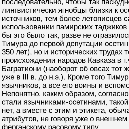
последовательно, чтобы так паскудно
лингвистически ягнобцы близки к ос
источников, тем более летописцев с
использовании памирских таджиков в
бы это было так, разве не отразилос
Тимура до первой депутации осетин
350 лет), но и исторических трудах 
происхождении народов Кавказа в т.ч
Багратиони (наоборот об овсах тот
уже в III в. до н.э.). Кроме того Ти
язычников, а все его воины и вспо
Непонятно, каким образом, согласн
стали язычниками-осетинами, такой 
нет, а вместе с этим и этикета, обы
атрибутов, не говоря уже о внешнем
ферганскому расовому типу.