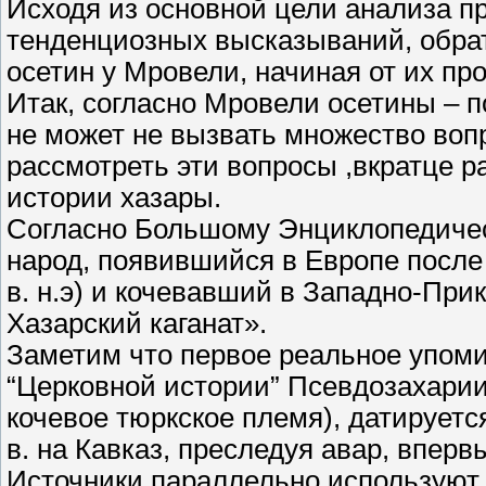
Исходя из основной цели анализа п
тенденциозных высказываний, обрат
осетин у Мровели, начиная от их пр
Итак, согласно Мровели осетины – п
не может не вызвать множество воп
рассмотреть эти вопросы ,вкратце р
истории хазары.
Согласно Большому Энциклопедиче
народ, появившийся в Европе после
в. н.э) и кочевавший в Западно-При
Хазарский каганат».
Заметим что первое реальное упоми
“Церковной истории” Псевдозахарии
кочевое тюркское племя), датируется 
в. на Кавказ, преследуя авар, вперв
Источники параллельно используют 