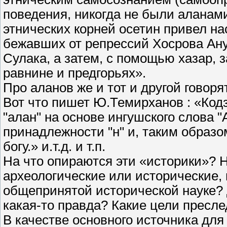
поведения, никогда не были аланами
этнических корней осетин привел на
бежавших от репрессий Хосрова Ану
Сулака, а затем, с помощью хазар, 
равнине и предгорьях».
Про аланов же и тот и другой говоря
Вот что пишет Ю.Темирханов : «Код
"алан" на основе ингушского слова
принадлежности "н" и, таким образ
богу.» и.т.д. и т.п.
На что опираются эти «историки»? Н
археологические или исторические,
общепринятой исторической науке? 
какая-то правда? Какие цели пресле
В качестве основного источника для