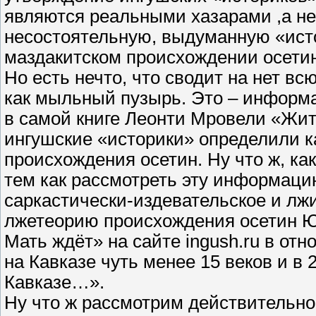
являются реальными хазарами ,а не
несостоятельную, выдуманную «ист
маздакитском происхождении осетин.
Но есть нечто, что сводит на нет вс
как мыльный пузырь. Это – информа
в самой книге Леонти Мровели «Жит
ингушские «историки» определили ка
происхождения осетин. Ну что ж, ка
тем как рассмотреть эту информаци
саркастически-издевательское и лж
лжетеорию происхождения осетин Ю.
Мать ждёт» на сайте ingush.ru в от
на Кавказе чуть менее 15 веков и в 
Кавказе…».
Ну что ж рассмотрим действительно 