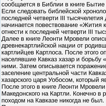
сообщается в Библии в книге Бытие 
Если следовать библейской хроноло
последней четверти III тысячелетия
начинается повествование «Жития к
отнести к последней четверти III тыс
Далее в книге Леонти Мровели опис
древнекартлийской нации от родивш
картлийцев Картлоса. После этого 
населявшие Кавказ хазар и борьбу 
ними. Затем описывается поражение,
заселение центральной части Кавказ
хазарского царя Уобосом, который я
После этого в книге Леонти Мровел
Македонского на Картли. Конечно в
походом на Кавказе никогда не был.