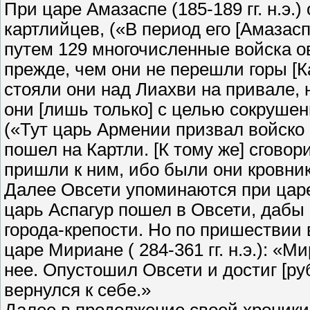
При царе Амазаспе (185-189 гг. н.э.
картлийцев, («В период его [Амаза
путем 129 многочисленные войска о
прежде, чем они не перешли горы [К
стояли они над Лиахви на привале, 
они [лишь только] с целью сокруше
(«Тут царь Армении призвал войско
пошел на Картли. [К тому же] сгово
пришли к ним, ибо были они кровни
Далее Овсети упоминаются при царе А
царь Аспагур пошел в Овсети, дабы 
города-крепости. Но по пришествии 
царе Мириане ( 284-361 гг. н.э.): «М
нее. Опустошил Овсети и достиг [р
вернулся к себе.»