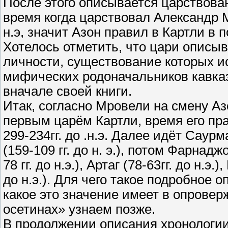
После этого описывается царствован
время когда царствовал Александр М
н.э, значит Азон правил в Картли в п
Хотелось отметить, что цари описы
личности, существование которых ис
мифических родоначальников кавка
вначале своей книги.
Итак, согласно Мровели на смену А
первым царём Картли, время его пр
299-234гг. до .н.э. Далее идёт Саурма
(159-109 гг. до н. э.), потом Фарнаджо
78 гг. до н.э.), Артаг (78-63гг. до н.э.
до н.э.). Для чего такое подробное 
какое это значение имеет в опрове
осетинах» узнаем позже.
В продолжении описания хронологии