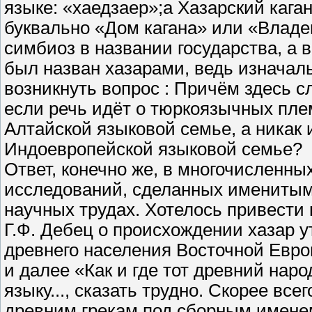
языке: «хаедзаер»;а Хазарский кага
буквально «Дом кагана» или «Владен
симбиоз в названии государства, а 
был назван хазарами, ведь изначал
возникнуть вопрос : Причём здесь с
если речь идёт о тюркоязычных пл
Алтайской языковой семье, а никак 
Индоевропейской языковой семье?
Ответ, конечно же, в многочисленны
исследований, сделанных именитым
научных трудах. Хотелось привести 
Г.Ф. Дебец о происхождении хазар у
древнего населения Восточной Евро
и далее «Как и где тот древний на
языку..., сказать трудно. Скорее все
древним грекам под сборным имене