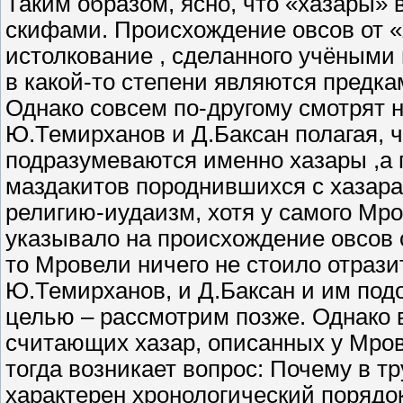
Таким образом, ясно, что «хазары»
скифами. Происхождение овсов от «
истолкование , сделанного учёными
в какой-то степени являются предка
Однако совсем по-другому смотрят 
Ю.Темирханов и Д.Баксан полагая, 
подразумеваются именно хазары ,а 
маздакитов породнившихся с хазарами
религию-иудаизм, хотя у самого Мро
указывало на происхождение овсов о
то Мровели ничего не стоило отразит
Ю.Темирханов, и Д.Баксан и им под
целью – рассмотрим позже. Однако 
считающих хазар, описанных у Мров
тогда возникает вопрос: Почему в т
характерен хронологический порядок,