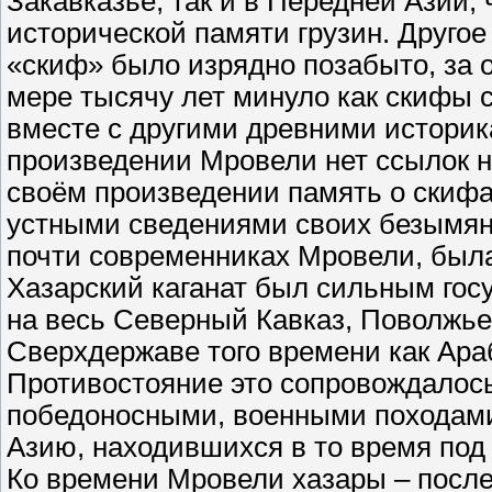
Закавказье, так и в Передней Азии, 
исторической памяти грузин. Другое
«скиф» было изрядно позабыто, за о
мере тысячу лет минуло как скифы 
вместе с другими древними историка
произведении Мровели нет ссылок на
своём произведении память о скиф
устными сведениями своих безымянн
почти современниках Мровели, была
Хазарский каганат был сильным го
на весь Северный Кавказ, Поволжье
Сверхдержаве того времени как Араб
Противостояние это сопровождалос
победоносными, военными походами 
Азию, находившихся в то время под
Ко времени Мровели хазары – посл