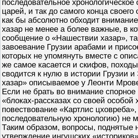
последовательное хронологическое 
царей, и так до самого конца своего 
как бы абсолютно обходит внимани
хазар не менее а более важные, в к
сообщение о «Нашествии хазар», та
завоевание Грузии арабами и присо
которых не упомянуть вместе с опис
же самое касается и скифов, поход
сводится к нулю в истории Грузии и
хазар» описываемое у Леонти Мров
Если не брать во внимание спорное 
«блоках-рассказах со своей особой 
повествование «Картлис цховреба»,
последовательную хронологию) не м
Таким образом, вопросы, поднятые 
утверждение ингушских «историков»