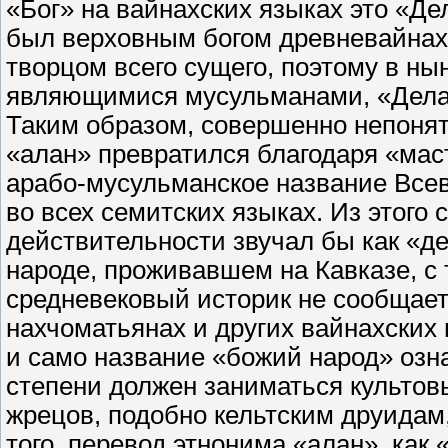
«Бог» на вайнахских языках это «Де
был верховным богом древневайнахс
творцом всего сущего, поэтому в ны
являющимися мусульманами, «Дела»
Таким образом, совершенно непонят
«алан» превратился благодаря «мас
арабо-мусульманское название Вс
во всех семитских языках. Из этого 
действительности звучал бы как «дел
народе, проживавшем на Кавказе, с
средневековый историк не сообщает.
нахчоматьянах и других вайнахских 
и само название «божий народ» озна
степени должен заниматься культов
жрецов, подобно кельтским друидам
того, перевод этнонима «алан», как 