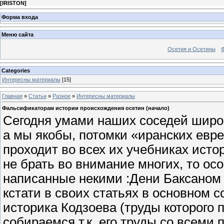
[
IRISTON
]
Форма входа
Меню сайта
Осетия и Осетины
Categories
Интересны материалы
[15]
Главная
»
Статьи
»
Разное
»
Интересны материалы
Фальсификаторам истории происхождения осетин (начало)
Сегодня умами наших соседей широк
а мы якобы, потомки «иранских евр
проходит во всех их учебниках исто
не брать во внимание многих, то ос
написанные некими :Дени Баксано
кстати в своих статьях в основном с
историка Кодзоева (труды которого 
собираемся т.к. его труды со всеми