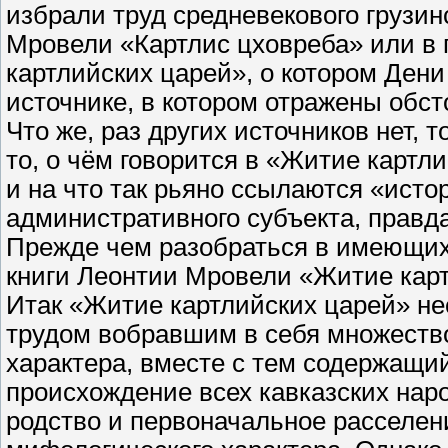
избрали труд средневекового грузин
Мровели «Картлис цховреба» или в 
картлийских царей», о котором Дени
источнике, в котором отражены обст
Что же, раз других источников нет, 
то, о чём говорится в «Житие картл
и на что так рьяно ссылаются «исто
административного субъекта, правд
Прежде чем разобраться в имеющих
книги Леонтии Мровели «Житие карт
Итак «Житие картлийских царей» н
трудом вобравшим в себя множеств
характера, вместе с тем содержащий
происхождение всех кавказских наро
родство и первоначальное расселен