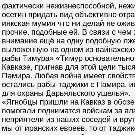
фактически нежизнеспособной, неж
осетин придать вид объективно отр
инкская мумия что ни делай не оживёт
прочие, подобные ей. В связи с чем
внимание ещё на одну подобную лж
выложенную на одном из вайнахских
рабы Тимура» «Тимур основательно 
Кавказе, пригнав для этой цели тыс
Памира. Любая война имеет свойст
остались рабы-таджики с Памира, и
для охраны Дарьяльского ущелья».
«Ягнобцы пришли на Кавказ в обозе 
помогали подниматся войскам за а
неприятели из наших соседей и вру
мы от иранских евреев, то от таджик