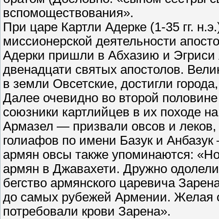
вспомоществования».
При царе Картли Адерке (1-35 гг. н.э
миссионерской деятельности апосто
Адерки пришли в Абхазию и Эгриси
двенадцати святых апостолов. Вел
в земли Овсетские, достигли города
Далее очевидно во второй половине 
союзники картлийцев в их походе на
Армазел — призвали овсов и леков,
голиафов по имени Базук и Анбазук 
армян овсы также упоминаются: «Но
армян в Джавахети. Дружно одолели 
бегство армянского царевича Зарена
до самых рубежей Армении. Желая о
потребовали крови Зарена».