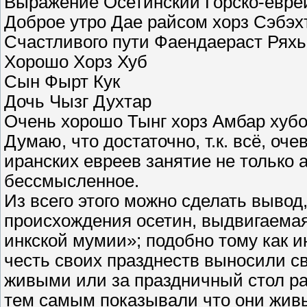
Выражение Осетинский Горско-евре
Доброе утро Дае райсом хорз Сэбэх
Счастливого пути Фаендаераст Ряхь
Хорошо Хорз Хуб
Сын Фырт Кук
Дочь Чызг Духтар
Очень хорошо Тынг хорз Амбар хуб
Думаю, что достаточно, т.к. всё, оче
иранских евреев занятие не только 
бессмысленное.
Из всего этого можно сделать вывод
происхождения осетин, выдвигаема
инкской мумии»; подобно тому как и
честь своих празднеств выносили с
живыми или за праздничный стол ра
тем самым показывали что они живы