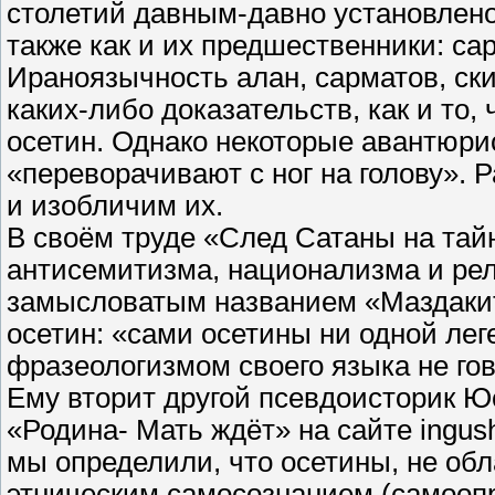
столетий давным-давно установлено
также как и их предшественники: с
Ираноязычность алан, сарматов, ск
каких-либо доказательств, как и то
осетин. Однако некоторые авантюр
«переворачивают с ног на голову». 
и изобличим их.
В своём труде «След Сатаны на тай
антисемитизма, национализма и рел
замысловатым названием «Маздакит
осетин: «сами осетины ни одной лег
фразеологизмом своего языка не гов
Ему вторит другой псевдоисторик Юс
«Родина- Мать ждёт» на сайте ingus
мы определили, что осетины, не о
этническим самосознанием (самооп