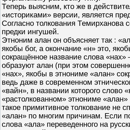
Теперь выясним, кто же в действит
«историками» версии, является пре
Согласно толкования Темирханова с
предки ингушей.
Этноним алан он объясняет так : «а
якобы бог, а окончание «н» это, яко
сокращённое название слова «нах» –
образуют алан (при этом совершенно
«нах», якобы в этнониме «алан» сок
ведь даже в современном этническом
«вайн», в названии которого слово 
«растолкованном» этнониме «алан» с
такое примитивное толкование не с
«алан» по многим причинам. Если по
слова «ала» переведенного на русски