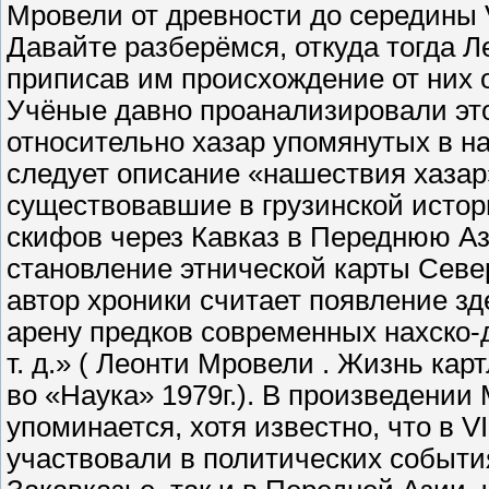
Мровели от древности до середины V
Давайте разберёмся, откуда тогда Л
приписав им происхождение от них 
Учёные давно проанализировали это
относительно хазар упомянутых в н
следует описание «нашествия хазар
существовавшие в грузинской истор
скифов через Кавказ в Переднюю Азию
становление этнической карты Севе
автор хроники считает появление з
арену предков современных нахско-д
т. д.» ( Леонти Мровели . Жизнь кар
во «Наука» 1979г.). В произведении
упоминается, хотя известно, что в VI
участвовали в политических события