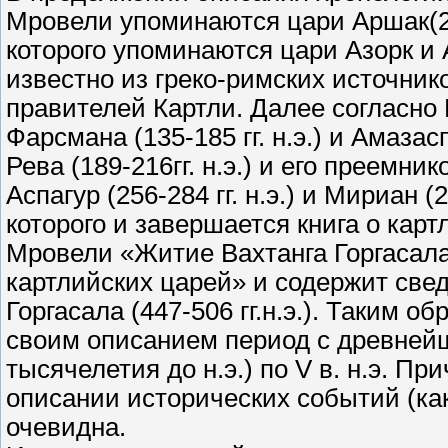
Мровели упоминаются цари Аршак(20 г.
которого упоминаются цари Азорк и 
известно из греко-римских источни
правителей Картли. Далее согласно
Фарсмана (135-185 гг. н.э.) и Амазасп
Рева (189-216гг. н.э.) и его преемн
Аспагур (256-284 гг. н.э.) и Мириан (
которого и завершается книга о карт
Мровели «Житие Вахтанга Горгасала
картлийских царей» и содержит све
Горгасала (447-506 гг.н.э.). Таким 
своим описанием период с древнейши
тысячелетия до н.э.) по V в. н.э. П
описании исторических событий (ка
очевидна.