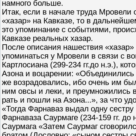
намного больше.
Итак, если в начале труда Мровели 
«хазар» на Кавказе, то в дальнейш
это упоминание с событиями, проис
Кавказе реальных хазар.
После описания нашествия «хазар» (
упоминаться у Мровели в связи с в
Картлосиана (299-234 гг.до н.э.), к
Азона и воцарении: «Объединились 
же возрадовались, ибо очень им был
ним овсы и леки, и преумножились 
рать и пошли на Азона...», за что 
«Тогда Фарнаваз выдал одну сестру 
Фарнаваза Саурмаге (234-159 гг. до 
Саурмага «Затем Саурмаг сговорил
братом (Дословно: «сыном сестры св