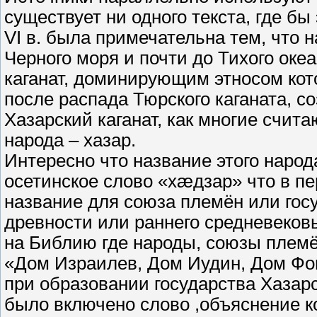
существует ни одного текста, где б
VI в. была примечательна тем, что н
Черного моря и почти до Тихого оке
каганат, доминирующим этносом кот
после распада Тюрского каганата, со
Хазарский каганат, как многие счит
народа – хазар.
Интересно что название этого народа
осетинское слово «хæдзар» что в п
название для союза племён или гос
древности или раннего средневековь
на Библию где народы, союзы племё
«Дом Израилев, Дом Иудин, Дом Фог
при образовании государства Хазарски
было включено слово ,объяснение к