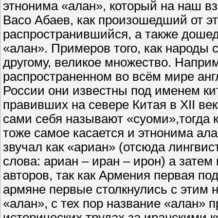
этнонима «алан», который на наш в
Васо Абаев, как произошедший от эт
распространившийся, а также дошед
«алан». Примеров того, как народы 
другому, великое множество. Наприм
распространенном во всём мире анг
России они известны под именем кит
правивших на севере Китая в XII ве
сами себя называют «суоми»,тогда 
тоже самое касается и этнонима ал
звучал как «ариан» (отсюда лингвис
слова: ариан – иран – ирон) а затем
авторов, так как Армения первая подв
армяне первые столкнулись с этим н
«алан», с тех пор название «алан» 
исторических трудах за иранскими к