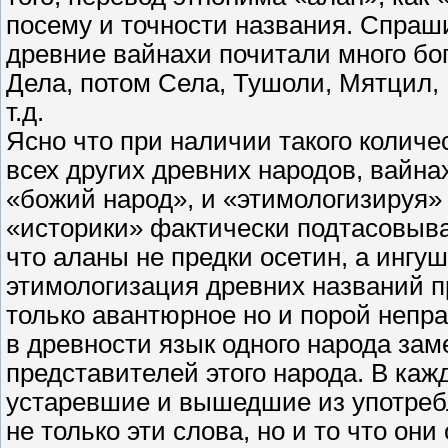
посему и точности названия. Спрашив
древние вайнахи почитали много бог
Дела, потом Села, Тушоли, Мятцил,
т.д.
Ясно что при наличии такого количе
всех других древних народов, вайна
«божий народ», и «этимологизируя» 
«историки» фактически подтасовыв
что аланы не предки осетин, а ингуш
этимологизация древних названий п
только авантюрное но и порой непра
в древности язык одного народа за
представителей этого народа. В ка
устаревшие и вышедшие из употребл
не только эти слова, но и то что он