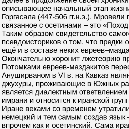
Далее в продолжение своей хроники
описывающее начальный этап жизни
Горгасала (447-506 гг.н.э.), Мровел
связанное с осетинами – это «Поход
Таким образом свидетельство само
псевдоисториков о том, что предки ос
ещё и в составе неких евреев–мазда
Окончательно хоронит лжетеорию п
Потомками евреев-маздакитов пер
Ануширваном в VI в. на Кавказ явл
джухуры, проживающие в Южных рай
является диалектным ответвлением 
имрани и относится к иранской груп
Иране веками со временем утратили,
немецкий и тем самым создав язык 
впрочем как и осетинский. Сама ира