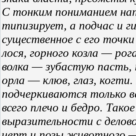
С тонким пониманием на
типизирует, а подчас и 
существенное с его точки
лося, горного козла — рога
волка — зубастую пасть, н
орла
—
клюв, глаз, когти
подчеркиваются только в
всего плечо и бедро. Так
выразительности с делов
черт и позы животного