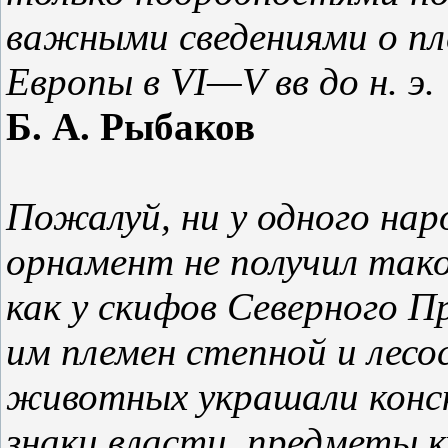
важными сведениями о пл
Европы в VI—V вв до н. э.
Б. А. Рыбаков
Пожалуй, ни у одного на
орнамент не получил так
как у скифов Северного 
им племен степной и лес
животных украшали конск
знаки власти, предметы к