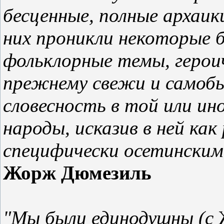
бесценные, полные архаики
них проникли некоторые б
фольклорные темы, героич
прежнему свежи и самобы
словесность в той или ин
народы, исказив в ней как
специфически осетинским
Жорж Дюмезиль
"Мы были единодушны (с