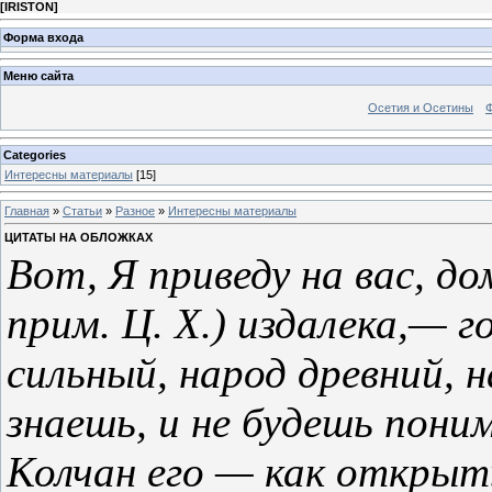
[
IRISTON
]
Форма входа
Меню сайта
Осетия и Осетины
Categories
Интересны материалы
[15]
Главная
»
Статьи
»
Разное
»
Интересны материалы
ЦИТАТЫ НА ОБЛОЖКАХ
Вот, Я приведу на вас, д
прим. Ц. X.) издалека,— 
сильный, народ древний, 
знаешь, и не будешь пони
Колчан его — как открыт