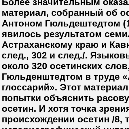
Более значительным оказа
материал, собранный об о
Антоном Гюльдештедтом (174
явилось результатом семи
Астраханскому краю и Кавказу
след., 302 и след./. Язык
около 320 осетинских слов
Гюльденштедтом в труде «
глоссарий». Этот материал
попытки объяснить расов
осетин. И хотя точка зрен
происхождении осетин /8, т