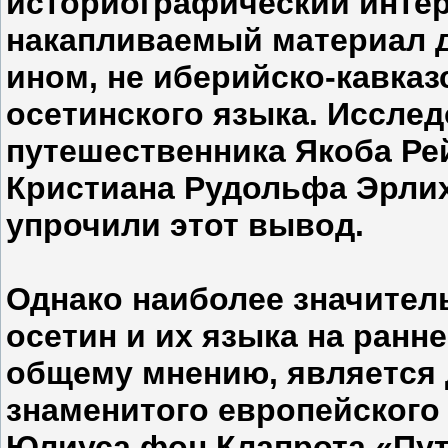
историографический интер
накапливаемый материал д
ином, не иберийско-кавка
осетинского языка. Иссле
путешественника Якоба Ре
Кристиана Рудольфа Эрлиха,
упрочили этот вывод.
Однако наиболее значител
осетин и их языка на ранн
общему мнению, является 
знаменитого европейского
Юлиуса фон Клапрота «Пут