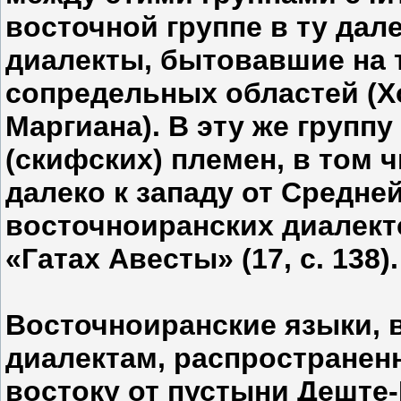
восточной группе в ту дал
диалекты, бытовавшие на 
сопредельных областей (Хо
Маргиана). В эту же групп
(скифских) племен, в том ч
далеко к западу от Средне
восточноиранских диалект
«Гатах Авесты» (17, с. 138).
Восточноиранские языки, 
диалектам, распространен
востоку от пустыни Деште