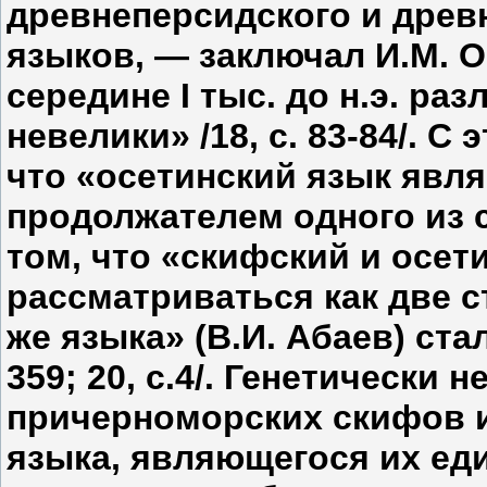
древнеперсидского и древ
языков, — заключал И.М. О
середине I тыс. до н.э. р
невелики» /18, с. 83-84/. С
что «осетинский язык явл
продолжателем одного из 
том, что «скифский и осет
рассматриваться как две с
же языка» (В.И. Абаев) ста
359; 20, с.4/. Генетически
причерноморских скифов и
языка, являющегося их е