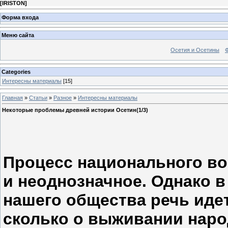
[
IRISTON
]
Форма входа
Меню сайта
Осетия и Осетины
Categories
Интересны материалы
[15]
Главная
»
Статьи
»
Разное
»
Интересны материалы
Некоторые проблемы древней истории Осетин(1/3)
Процесс национального в
и неоднозначное. Однако в
нашего общества речь идет
сколько о выживании народ