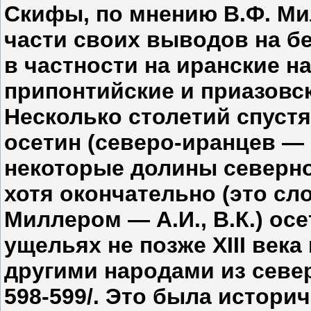
Скифы, по мнению В.Ф. Ми
части своих выводов на б
в частности на иранские н
припонтийские и приазовски
Несколько столетий спуст
осетин (северо-иранцев — А
некоторые долины северног
хотя окончательно (это сл
Миллером — А.И., В.К.) ос
ущельях не позже XIII века
другими народами из север
598-599/. Это была истори