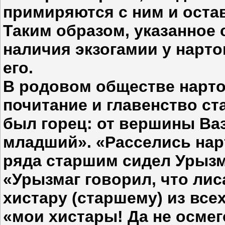
примиряются с ним и остав
Таким образом, указанное 
наличия экзогамии у нарто
его.
В родовом обществе нарто
почитание и главенство ст
был горец: от вершины Ваз
младший». «Расселись нар
ряда старшим сидел Урызма
«Урызмаг говорил, что лис
хистару (старшему) из все
«мои хистары! Да не осмег