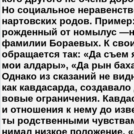
Но социальное неравенств
нартовских родов. Пример:
рожден­ный от номылус —н
фамилии Бораевых. К сво
обращается так: «Да съем 
мои алдары», «Да рын баха
Однако из сказаний не ви
как кавдасарда, создавало 
вовые ограничения. Кавдас
и отношения к нему до изв
ты родственными чувствам
нимал низкое положение. «