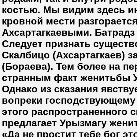
костью. Мы видим здесь ин
кровной мести разгораетс
Ахсартагкаевыми. Батрадз 
Следует признать существо
Скалбицо (Ахсартагкаев) з
(Бораева). Тем более на п
странным факт женитьбы У
Однако из сказания явству
вопреки господствующему
этого рас­пространенного с
предлагает Урызмагу женит
«Да не простит тебе бог эт