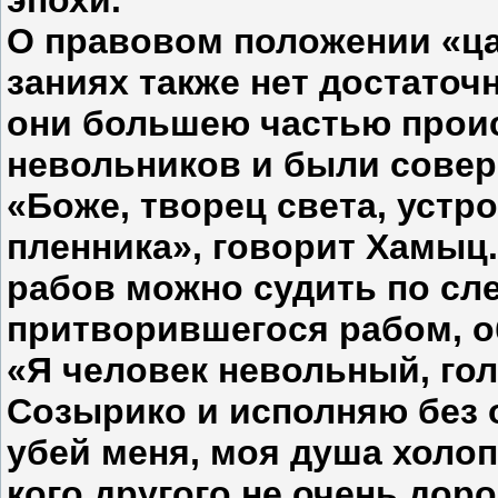
эпохи.
О правовом положении «цаг
заниях также нет достаточ
они большею частью прои
невольников и были совер
«Боже, творец света, устр
пленника», говорит Хамыц
рабов можно судить по с
притворившегося рабом, о
«Я человек невольный, гол
Созырико и исполняю без о
убей меня, моя душа холопс
кого другого не очень доро