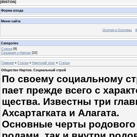
[
IRISTON
]
Форма входа
Меню сайта
Осетия и Осетины
Categories
Статьи
[9]
Сказания о Нартах
[32]
Главная
»
Статьи
»
Нартский эпос
»
Статьи
Общество Нартов. Социальный строй
По своему социальному ст
пает прежде всего с харак
щества. Известны три глав
Ахсартагката и Алагата.
Основные черты родового 
родами, так и внутри родо