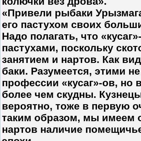
колюч­ки вез дрова».
«Привели рыбаки Урызмага 
его пастухом своих больши
Надо полагать, что «кусаг
пастухами, поскольку ск
занятием и нартов. Как ви
баки. Разумеется, этими н
профес­сии «кусаг»-ов, но 
более чем скудны. Кузнецы
вероятно, тоже в первую о
таким образом, мы имеем 
нартов наличие поме­щичь