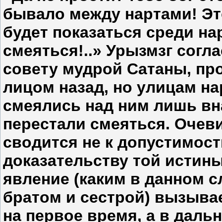
бывало между нар­тами! Эт
будет показаться среди на
смеяться!..» Урызмзг со­гла
совету мудрой Са­таны, пр
лицом назад, но ули­цам на
смеялись над ним лишь вна
перестали смеяться. Оче­в
сводится не к допусти­мост
доказательству той истин
явление (каким в данном с
братом и сестрой) вызыва
на первое время, а в даль