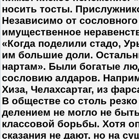
носить тосты. Прислужник
Независимо от сословного
имущественное неравенств
«Ког­да поделили стадо, У
им большие доли. Остальн
нартам». Были богатые лю
сосло­вию алдаров. Наприм
Хиза, Челахсартаг, из фар
В обществе со столь рез
делением не могло не быть
клас­совой борьбы. Хотя 
сказания не дают, но на с