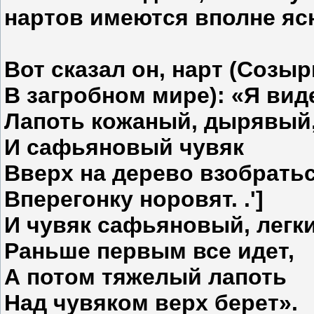
нартов име­ются вполне я
Вот сказал он, нарт (Созы
В загробном мире): «Я вид
Лапоть кожаный, дырявый
И сафьяновый чувяк
Вверх на дерево взобрать
Вперегонку норовят. .']
И чувяк сафьяновый, легк
Раньше первым все идет,
А потом тяжелый лапоть
Над чувяком верх берет».