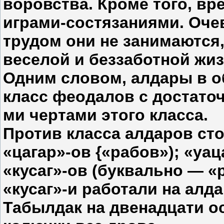
воровства. Кроме того, вр
играми-состязаниями. Оч
трудом они не занимаются,
веселой и беззаботной жиз
Одним словом, алдары в о
класс феодалов с достато
ми чертами этого класса.
Против класса алдаров ст
«цагар»-ов {«рабов»); «уац
«кусаг»-ов (буквально — «
«кусаг»-и работали на алд
Табылдак на двенадцати о