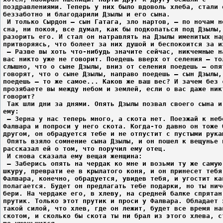
поздравлениями. Теперь у них было вдоволь хлеба, стали 
беззаботно и благодарили Дзылы и его сына.
 И только Сырдон – сын Гатага, зло нартов, – по ночам н
сна, ни покоя, все думал, как бы подкопаться под Дзылы,
разорить его. И стал он натравлять на Дзылы именитых на
притворяясь, что болеет за них душой и беспокоится за и
 – Разве вы хоть что-нибудь значите сейчас, никчемные н
вас никто уже не говорит. Поедешь вверх от селения – то
слышно, что о сыне Дзылы, вниз от селения поедешь – опя
говорят, что о сыне Дзылы, направо поедешь – сын Дзылы,
поедешь – то же самое... Каков же ваш вес? И зачем без 
прозябаете вы между небом и землей, если о вас даже ник
говорит?
 Так шли дни за днями. Опять Дзылы позвал своего сына и
ему:
 – Зерна у нас теперь много, а скота нет. Поезжай к неб
Фалвара и попроси у него скота. Когда-то давно он тоже 
другом, он обрадуется тебе и не отпустит с пустыми рука
 Опять взяло сомнение сына Дзылы, и он пошел к вещунье 
рассказал ей о том, что поручил ему отец.
 И снова сказала ему вещая женщина:
 – Заберись опять на чердак ко мне и возьми ту же самую
шкуру, преврати ее в крылатого коня, и он принесет тебя
Фалвара, конечно, обрадуется, увидев тебя, и угостит ка
полагается. Будет он предлагать тебе подарки, но ты нич
бери. На чердаке его, в хлеву, на средней балке спрятан
прутик. Только этот прутик и проси у Фалвара. Обладает 
такой силой, что хлев, где он лежит, будет все время на
скотом, и сколько бы скота ты ни брал из этого хлева, с