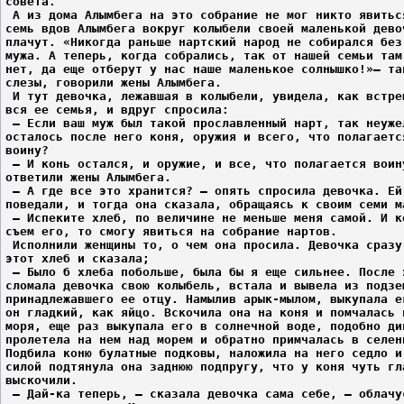
совета.
 А из дома Алымбега на это собрание не мог никто явитьс
семь вдов Алымбега вокруг колыбели своей маленькой дево
плачут. «Никогда раньше нартский народ не собирался без
мужа. А теперь, когда собрались, так от нашей семьи там
нет, да еще отберут у нас наше маленькое солнышко!»– та
слезы, говорили жены Алымбега.
 И тут девочка, лежавшая в колыбели, увидела, как встре
вся ее семья, и вдруг спросила:
 – Если ваш муж был такой прославленный нарт, так неуже
осталось после него коня, оружия и всего, что полагаетс
воину?
 – И конь остался, и оружие, и все, что полагается воин
ответили жены Алымбега.
 – А где все это хранится? – опять спросила девочка. Ей
поведали, и тогда она сказала, обращаясь к своим семи м
 – Испеките хлеб, по величине не меньше меня самой. И к
съем его, то смогу явиться на собрание нартов.
 Исполнили женщины то, о чем она просила. Девочка сразу
этот хлеб и сказала;
 – Было б хлеба побольше, была бы я еще сильнее. После 
сломала девочка свою колыбель, встала и вывела из подзе
принадлежавшего ее отцу. Намылив арык-мылом, выкупала е
он гладкий, как яйцо. Вскочила она на коня и помчалась 
моря, еще раз выкупала его в солнечной воде, подобно ди
пролетела на нем над морем и обратно примчалась в селен
Подбила коню булатные подковы, наложила на него седло и
силой подтянула она заднюю подпругу, что у коня чуть гл
выскочили.
 – Дай-ка теперь, – сказала девочка сама себе, – облачу