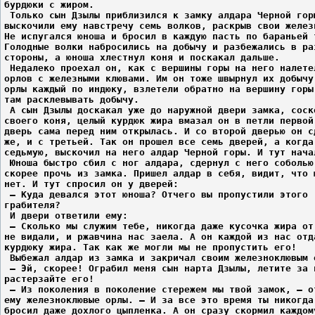
бурдюки с жиром.
 Только сын Дзылы приблизился к замку алдара Черной гор
выскочили ему навстречу семь волков, раскрыв свои желез
Не испугался юноша и бросил в каждую пасть по бараньей 
Голодные волки набросились на добычу и разбежались в ра
стороны, а юноша хлестнул коня и поскакал дальше.
 Недалеко проехал он, как с вершины горы на него налете
орлов с железными клювами. Им он тоже швырнул их добычу
орлы каждый по индюку, взлетели обратно на вершину горы
там расклевывать добычу.
 А сын Дзылы доскакал уже до наружной двери замка, соск
своего коня, целый курдюк жира вмазал он в петли первой
дверь сама перед ним открылась. И со второй дверью он с
же, и с третьей. Так он прошел все семь дверей, а когда
седьмую, выскочил на него алдар Черной горы. И тут нача
 Юноша быстро сбил с ног алдара, сдернул с него соболью
скорее прочь из замка. Пришел алдар в себя, видит, что 
нет. И тут спросил он у дверей:
 – Куда девался этот юноша? Отчего вы пропустили этого
грабителя?
 И двери ответили ему:
 – Сколько мы служим тебе, никогда даже кусочка жира от
не видали, и ржавчина нас заела. А он каждой из нас отд
курдюку жира. Так как же могли мы не пропустить его!
 Выбежал алдар из замка и закричал своим железноклювым 
 – Эй, скорее! Ограбил меня сын нарта Дзылы, летите за 
растерзайте его!
 – Из поколения в поколение стережем мы твой замок, – о
ему железноклювые орлы. – И за все это время ты никогда
бросил даже дохлого цыпленка. А он сразу скормил каждом