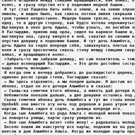
своего всадника между спицами вращающихся, как алмаз, о
колес, и сразу опустил его у подножия медной башни.
 И тут стал Уацилла бить небо о землю, и на землю опрок
ливень, и видно было, как сквозь потоки ливня сверкали 
гром гремел непрестанно. Медную башню трясло, она клони
одну, то в другую сторону, как будто хотела опрокинутьс
Выглянула в окно дочь Адыла, чтобы узнать, не погибли л
А Уастырджи, приняв вид орла, сидел на карнизе башни и,
выглянула она, сразу кинулся к ней, схватил ее своими к
опустил девушку к подножию башни. И тут дочь Алымбега, 
дочь Адыла на седло впереди себя, замахнулась плетью на
коня и сразу проскочила сквозь стену между спицами свер
алмаз, и вращающихся колес.
 «Забрать-то мы забрали девицу, но сам похититель – тож
– думал всеведущий Уастырджи. – Это дело достойно состр
надо помочь молодым».
 И когда они к вечеру добрались до раскидистого дерева,
одиноко росло среди степи, Уастырджи сказал:
 – Вы здесь отдохните, а мы поедем дальше. И достав из 
яблоко, отдал он его дочери Алымбега и сказал:
 – Съешь-ка семечки этого яблока, а мякоть дай дочери А
 Небожители поехали дальше, а две девушки остались под 
 Съела семечки яблока дочь Алымбега и тут же стала юнош
Opnbekh они вместе эту ночь под деревом и рано утром от
нартам. Юноша сидел в седле, а девица впереди его.
 Когда сын Алымбега из рода Алыта с молодой женой показ
за поворота улицы, нарты сразу увидели их.
 – Вон сын Алымбега везет себе жену! – радовалась молод
 Весело пошли им навстречу все нарты, подняли их на рук
внесли в дом Алымбега Алыта. Когда же молодые нарты про