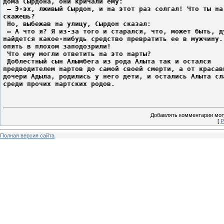
дома Сырдона, они кричали ему:
 – Э-эх, лживый Сырдон, и на этот раз солгал! Что ты на
скажешь?
 Но, выбежав на улицу, Сырдон сказал:
 – А что я? Я из-за того и старался, что, может быть, д
найдется какое-нибудь средство превратить ее в мужчину.
опять в плохом заподозрили!
 Что ему могли ответить на это нарты?
 Доблестный сын Алымбега из рода Алыта так и остался
предводителем нартов до самой своей смерти, а от красав
дочери Адыла, родились у него дети, и остались Алыта сл
среди прочих нартских родов.
Добавлять комментарии могу
[
Р
Полная версия сайта