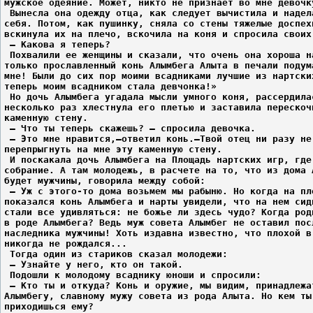
мужское одеяние. Может, никто не признает во мне девочк
 Вынесла она одежду отца, как следует вычистила и надел
себя. Потом, как пушинку, сняла со стены тяжелые доспех
вскинула их на плечо, вскочила на коня и спросила своих
 – Какова я теперь?
 Похвалили ее женщины и сказали, что очень она хороша н
только прославленный конь Алымбега Алыта в печали подум
мне! Были до сих пор моими всадниками лучшие из нартски
теперь моим всадником стала девчонка!»
 Но дочь Алымбега угадала мысли умного коня, рассердила
несколько раз хлестнула его плетью и заставила перескоч
каменную стену.
 – Что ты теперь скажешь? – спросила девочка.
 – Это мне нравится,–ответил конь.–Твой отец ни разу не
перепрыгнуть на мне эту каменную стену.
 И поскакала дочь Алымбега на Площадь нартских игр, где
собрание. А там молодежь, в расчете на то, что из дома 
будет мужчины, говорила между собой:
 – Уж с этого-то дома возьмем мы рабыню. Но когда на пл
показался конь Алымбега и нарты увидели, что на нем сид
стали все удивляться: не божье ли здесь чудо? Когда род
в роде Алымбега? Ведь муж совета Алымбег не оставил пос
наследника мужчины! Хоть издавна известно, что плохой в
никогда не рождался...
 Тогда один из стариков сказал молодежи:
 – Узнайте у него, кто он такой.
 Подошли к молодому всаднику юноши и спросили:
 – Кто ты и откуда? Конь и оружие, мы видим, принадлежа
Алымбегу, славному мужу совета из рода Алыта. Но кем ты
приходишься ему?