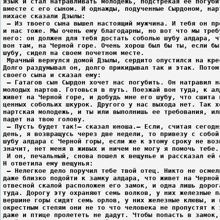
язык и стал натравливать молодежь, подстрекая ее погуби
вместе с его сыном. И однажды, подученные Сырдоном, нар
нихасе сказали Дзылы:
 – Из твоего сына вышел настоящий мужчина. И тебя он пр
и нас тоже. Мы очень ему благодарны, но вот что мы треб
него: он должен для тебя достать соболью шубу алдара, ч
вон там, на Черной горе. Очень хорош был бы ты, если бы
шубу, сидел на своем почетном месте.
 Мрачный вернулся домой Дзылы, сердито опустился на кре
Долго раздумывал он, долго прикидывал так и этак. Потом
своего сына и сказал ему:
 – Гатагов сын Сырдон хочет нас погубить. Он натравил н
молодых нартов. Готовься в путь. Поезжай вон туда, к ал
живет на Черной горе, и добудь мне его шубу, что сшита 
ценных собольих шкурок. Другого у нас выхода нет. Так х
нартская молодежь, и ты или выполнишь ее требования, ил
падет на твою голову.
 – Пусть будет так!– сказал юноша.– Если, считая сегодн
день, я возвращусь через две недели, то привезу с собой
шубу алдара с Черной горы, если же к этому сроку не воз
значит, нет меня в живых и ничем не могу я помочь тебе.
 И он, печальный, снова пошел к вещунье и рассказал ей 
H ответила ему вещунья:
 – Нелегкое дело поручил тебе твой отец. Никто не осмел
даже близко подойти к замку алдара, что живет на Черной
отвесной скалой расположен его замок, и одна лишь дорог
туда. Дорогу эту охраняют семь волков, у них железные п
вершине горы сидят семь орлов, у них железные клювы, и 
окрестным степям они не то что человека не пропустят к 
даже и птице пролететь не дадут. Чтобы попасть в замок,