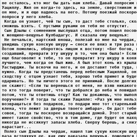
не осталось, кто мог бы дать нам хлеба. Давай попросим 
Уациллу. Жил он когда-то здесь, на земле, сверстником и
он мне, и я еще надеюсь на него. Потому поезжай поскоре
попроси у него хлеба.
 Когда он узнает, чей ты сын, то даст тебе столько, ско
сможешь взять. С пустыми руками он тебя не отпустит.
 Сын Дзылы с сомнением выслушал отца, потом пошел посов
к женщине-вещунье Кулбадагус. И сказала ему вещунья:
 Не печалься, нартский юноша, полезай ко мне на чердак,
увидишь сухую конскую шкуру – снеси ее вниз и три раза 
Потом помолись, оборотясь лицом к востоку: «Бог богов, 
создавший, преврати эту шкуру в то, чем она была!» Если
еще благоволит к тебе, то он превратит эту шкуру в коня
лучшего, чем когда он был жив. А был этот конь из крыла
Уастырджи. Ты вскочи на него, и он доставит тебя туда, 
нужно. Когда ты предстанешь перед небесным Уациллой, он
сходству с отцом узнает тебя, хорошо тебя примет и буде
одаривать. Но ты ничего этого не принимай. После долгих
он скажет: «Если ты вернешься от меня, не взяв никакого
то кто тогда поверит, что ты добрался до неба и повидал
потом, что ты ответишь отцу? Как ты докажешь, что выпол
поручение?» И тогда ты скажи Уацилле: «Раз уж мне нельз
возвращаться без подарков, то подари мне тот старенький
клена, что лежит за дверью твоего амбара». Он даст тебе
совок, тогда ты поскорее возвращайся домой. Этот старый
имеет такое свойство, что в том доме, где будет он нахо
никогда не иссякнут запасы хлеба. Сверху берешь, а сниз
нарастает...
 Полез сын Дзылы на чердак, нашел там сухую конскую шку
раза встряхнул ее, как ему наказала вещунья, помолился 