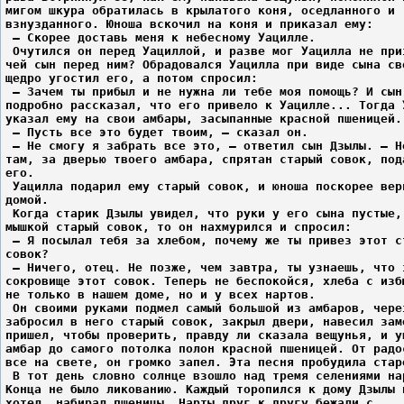
мигом шкура обратилась в крылатого коня, оседланного и
взнузданного. Юноша вскочил на коня и приказал ему:
 – Скорее доставь меня к небесному Уацилле.
 Очутился он перед Уациллой, и разве мог Уацилла не при
чей сын перед ним? Обрадовался Уацилла при виде сына св
щедро угостил его, а потом спросил:
 – Зачем ты прибыл и не нужна ли тебе моя помощь? И сын
подробно рассказал, что его привело к Уацилле... Тогда 
указал ему на свои амбары, засыпанные красной пшеницей.
 – Пусть все это будет твоим, – сказал он.
 – Не смогу я забрать все это, – ответил сын Дзылы. – Н
там, за дверью твоего амбара, спрятан старый совок, под
его.
 Уацилла подарил ему старый совок, и юноша поскорее вер
домой.
 Когда старик Дзылы увидел, что руки у его сына пустые,
мышкой старый совок, то он нахмурился и спросил:
 – Я посылал тебя за хлебом, почему же ты привез этот с
совок?
 – Ничего, отец. Не позже, чем завтра, ты узнаешь, что 
сокровище этот совок. Теперь не беспокойся, хлеба с изб
не только в нашем доме, но и у всех нартов.
 Он своими руками подмел самый большой из амбаров, чере
забросил в него старый совок, закрыл двери, навесил зам
пришел, чтобы проверить, правду ли сказала вещунья, и у
амбар до самого потолка полон красной пшеницей. От радо
все на свете, он громко запел. Эта песня пробудила стар
 В тот день словно солнце взошло над тремя селениями на
Конца не было ликованию. Каждый торопился к дому Дзылы 
хотел, набирал пшеницы. Нарты друг к другу бежали с