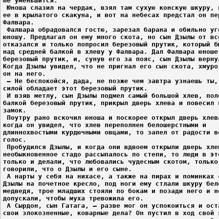
me уменьшится.
 Юноша слазил на чердак, взял там сухую конскую шкуру, 
ее в крылатого скакуна, и вот на небесах предстал он пе
Фалвара.
 Фалвара обрадовался гостю, зарезал барана и обильно уг
юношу. Предлагал он ему много скота, но сын Дзылы от вс
отказался и только попросил березовый прутик, который б
над средней балкой в хлеву у Фалвара. Дал Фалвара юноше
березовый прутик, и, сунув его за пояс, сын Дзылы верну
Когда Дзылы увидел, что не пригнал его сын скота, хмуро
он на него.
 – Не беспокойся, дада, не позже чем завтра узнаешь ты,
силой обладает этот березовый прутик.
 И взяв метлу, сын Дзылы подмел самый большой хлев, пол
балкой березовый прутик, прикрыл дверь хлева и повесил 
замок.
 Поутру рано вскочил юноша и поскорее открыл дверь хлев
когда он увидел, что хлев переполнен белошерстными и
длиннохвостыми курдючными овцами, то запел от радости в
голос.
 Пробудился Дзылы, и когда они вдвоем открыли дверь хле
необыкновенное стадо рассыпалось по степи, то люди в эт
только и делали, что любовались чудесным скотом, только
говорили, что о Дзылы и его сыне.
 А нарты у себя на нихасе, а также на пирах и поминках 
Дзылы на почетное кресло, под ноги ему стлали шкуру бел
медведя, трое младших стояли по бокам и позади него и н
допускали, чтобы муха тревожила его.
 А Сырдон, сын Гатага, – разве мог он успокоиться и ост
свои злокозненные, коварные дела? Он пустил в ход свой 