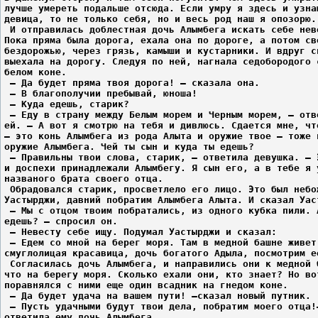
лучше умереть подальше отсюда. Если умру я здесь и узна
девица, то не только себя, но и весь род наш я опозорю.
 И отправилась доблестная дочь Алымбега искать себе нев
Пока пряма была дорога, ехала она по дороге, а потом св
бездорожью, через грязь, камыши и кустарники. И вдруг с
выехала на дорогу. Следуя по ней, нагнала седобородого 
белом коне.
 – Да будет пряма твоя дорога! – сказала она.
 – В благополучии пребывай, юноша!
 – Куда едешь, старик?
 – Еду в страну между Белым морем и Черным морем, – отв
ей. – А вот я смотрю на тебя и дивлюсь. Сдается мне, чт
– это конь Алымбега из рода Алыта и оружие твое – тоже 
оружие Алымбега. Чей ты сын и куда ты едешь?
 – Правильны твои слова, старик, – ответила девушка. – 
и доспехи принадлежали Алымбегу. Я сын его, а в тебе я 
названого брата своего отца.
 Обрадовался старик, просветлело его лицо. Это был небо
Уастырджи, давний побратим Алымбега Алыта. И сказал Уас
 – Мы с отцом твоим побратались, из одного кубка пили. 
едешь? – спросил он.
 – Невесту себе ищу. Подумал Уастырджи и сказал:
 – Едем со мной на берег моря. Там в медной башне живет
смуглолицая красавица, дочь богатого Адыла, посмотрим е
 Согласилась дочь Алымбега, и направились они к медной 
что на берегу моря. Сколько ехали они, кто знает? Но во
поравнялся с ними еще один всадник на гнедом коне.
 – Да будет удача на вашем пути! –сказал новый путник.
 – Пусть удачными будут твои дела, побратим моего отца!
ответила ему дочь Алымбега.