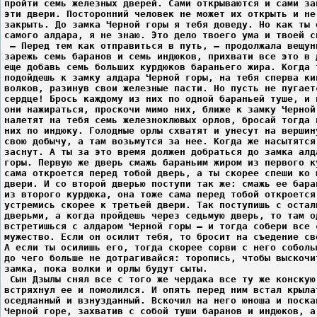
пройти семь железных дверей. Сами открываются и сами за
эти двери. Посторонний человек не может их открыть и не
закрыть. До замка Черной горы я тебя доведу. Но как ты 
самого алдара, я не знаю. Это дело твоего ума и твоей с
 – Перед тем как отправиться в путь, – продолжала вещун
зарежь семь баранов и семь индюков, прихвати все это в 
еще добавь семь больших курдюков бараньего жира. Когда 
подойдешь к замку алдара Черной горы, на тебя сперва ки
волков, разинув свои железные пасти. Но пусть не пугает
сердце! Брось каждому из них по одной бараньей туше, и 
они нажираться, проскочи мимо них, ближе к замку Черной
налетят на тебя семь железноклювых орлов, бросай тогда 
них по индюку. Голодные орлы схватят и унесут на вершин
свою добычу, а там возьмутся за нее. Когда же насытятся
заснут. А ты за это время должен добраться до замка алд
горы. Первую же дверь смажь бараньим жиром из первого к
сама откроется перед тобой дверь, а ты скорее спеши ко 
двери. И со второй дверью поступи так же: смажь ее бара
из второго курдюка, она тоже сама перед тобой откроется
устремись скорее к третьей двери. Так поступишь с остал
дверьми, а когда пройдешь через седьмую дверь, то там о
встретишься с алдаром Черной горы – и тогда собери все 
мужество. Если он осилит тебя, то бросит на съедение св
А если ты осилишь его, тогда скорее сорви с него соболь
до чего больше не дотрагивайся: торопись, чтобы выскочи
замка, пока волки и орлы будут сыты.
 Сын Дзылы снял все с того же чердака все ту же конскую
встряхнул ее и помолился. И опять перед ним встал крыла
оседланный и взнузданный. Вскочил на него юноша и поска
Черной горе, захватив с собой туши баранов и индюков, а