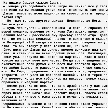
 На нихасе Сырдон сказал Дзылы:
 – Теперь уже подобного тебе нигде не найти: все у тебя
Вот если бы ты обладал усами Бога, стал бы ты сам земны
 Дзылы теперь во всем надеялся на своего сына и, придя 
сказал ему:
 – Нет нам теперь другого выхода. Поднимись до Бога, по
lem его усы.
 – Будь что будет! – сказал юноша. И даже не спросив со
вещей женщины, вскочил он на коня Уастырджи, предстал п
Великим Богом и рассказал ему просьбу своего отца. Долг
Бог, потом достал шелковый платок, отдал юноше и сказал
 – Возвращайся! И когда ты этим платком проведешь по ус
отца, то они станут у него такими же, как мои.
 Спустился сын Дзылы на землю, провел шелковым платком 
отца, и стали они во всем подобны усам Бога. Разгладил 
новые усы, закрутил их, пошел на нартский нихас и воссе
кресле на самом почетном месте. Когда враги увидели его
окончательно пали духом и со всех ног побежали прочь с 
кто любил Дзылы, те радовались его победе и еще сильнее
его. Но Сырдон продолжал строить свои козни, продолжал 
хитрости. Обернулся он ласковой кошкой и так и терся во
А к вечеру, когда все собрались на нихасе, громко сказа
обращаясь к младшим нартам:
 – Посмотрите-ка вы все, что за старший сидит у нас выш
Есть ли еще в какой стране такой старший? Не являет ли 
образ небесного Бога? Вам надлежит поднять своего старш
объехать с ним все страны света и всюду его показать, ч
величали его!
 Обрадовались младшие и все в один голос стали упрашива
 – Не сочти за труд! Сделай так, чтобы весь свет повида