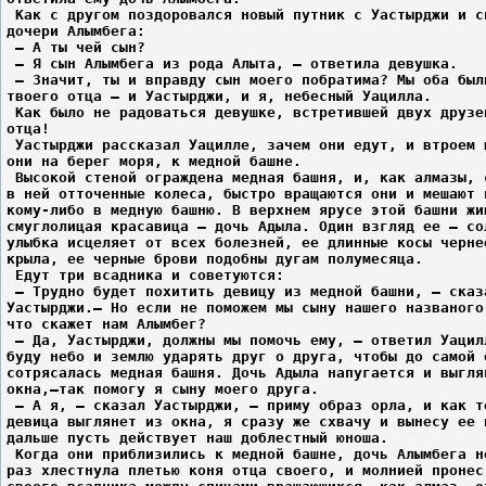
 Как с другом поздоровался новый путник с Уастырджи и с
дочери Алымбега:
 – А ты чей сын?
 – Я сын Алымбега из рода Алыта, – ответила девушка.
 – Значит, ты и вправду сын моего побратима? Мы оба был
твоего отца – и Уастырджи, и я, небесный Уацилла.
 Как было не радоваться девушке, встретившей двух друзе
отца!
 Уастырджи рассказал Уацилле, зачем они едут, и втроем 
они на берег моря, к медной башне.
 Высокой стеной ограждена медная башня, и, как алмазы, 
в ней отточенные колеса, быстро вращаются они и мешают 
кому-либо в медную башню. В верхнем ярусе этой башни жи
смуглолицая красавица – дочь Адыла. Один взгляд ее – со
улыбка исцеляет от всех болезней, ее длинные косы черне
крыла, ее черные брови подобны дугам полумесяца.
 Едут три всадника и советуются:
 – Трудно будет похитить девицу из медной башни, – сказ
Уастырджи.– Но если не поможем мы сыну нашего названого
что скажет нам Алымбег?
 – Да, Уастырджи, должны мы помочь ему, – ответил Уацил
буду небо и землю ударять друг о друга, чтобы до самой 
сотрясалась медная башня. Дочь Адыла напугается и выгля
окна,–так помогу я сыну моего друга.
 – А я, – сказал Уастырджи, – приму образ орла, и как т
девица выглянет из окна, я сразу же схвачу и вынесу ее 
дальше пусть действует наш доблестный юноша.
 Когда они приблизились к медной башне, дочь Алымбега н
раз хлестнула плетью коня отца своего, и молнией пронес