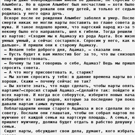
Алымбега. Но в одном Алымбег был несчастлив – хотя было
семь жен, но не рожали они ему детей, и только от седьм
родилась у него одна дочь.
 Вскоре после ее рождения Алымбег заболел и умер. После
смерти никак не могли нарты поставить во главе совета д
мужа. И такое подошло время, что нартский народ из-за т
некому было его направлять, шел к гибели. Тогда решили 
из нартов: «Сходим мы к Ацамазу из рода Ацата. Всю жизн
умных умный, а сейчас состарился. Спросим у него, как н
дальше». И пришли они к старому Ацамазу.
 – Желаем тебе доброго дня, Ацамаз, – сказали они.
 – Пусть будет к вам милостив Бог за то, что вы снизошл
меня приветствовать.
 – Почему ты так говоришь о себе, Ацамаз? Ведь мы пришл
спросить совета.
 – А что могу присоветовать я, старик?
 – Мы хотим спросить у тебя: в давние времена нарты во 
хороши. Скажи – почему сейчас не так?
 – Вы хотите знать, что надо сделать, чтобы нарты опять
нартами?–спросил старый Ацамаз.–Сделайте так: пойдите и
всех нартов. И когда все соберутся, изберите новых нача
избирайте из таких родов, которые за последние три поко
давали нартам самых лучших людей.
 Поблагодарили юноши старого Ацамаза и все сделали по е
совету. Послали они глашатая, чтобы он собрал нартов по
мужчине от каждой семьи на нартскую площадь. А семья, к
пришлет мужчину, должна будет отдать в рабство девушку 
семьи.
 Сидят нарты, обсуждают свои дела, думают, кого избрать