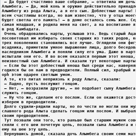
 – Да будет счастливо ваше собрание, – ответила им дочь
Алымбега. – Да, мой конь и оружие действительно принадл
Алымбегу из рода Алыта, а я его сын. Доблестные нарты! 
всем счастливы всегда, но вам известно, что у отца моег
будет светла его память! – в доме осталось семь жен. Се
самая младшая, и родила меня на свет, а на воспитание я
в род Камбадата.
 Очень обрадовались нарты, услышав это. Ведь старый Аца
посоветовал им избирать своих старших из таких родов, к
трех поколениях становились все лучше. Оглядели они фиг
всадника, приметили умное выражение лица, долго беседов
наследником Алымбега и поняли силу его ума. Даже в нарт
испытали они его. И во всем оказался первым этот юноша,
неизвестный сын Алымбега. И сказали тут некоторые нарты
 – Если бы этот доблестный юноша был среди нас, наверня
годился бы он нам в предводители. Полный сил, храбрый и
oph этом одарен светлым умом.
 А те, кто питал неприязнь к роду Алыта, сказали:
 – Ладно, пусть послужит гонцом.
 – Нет, – возразили другие, – не подобает сыну Алымбега
служить гонцом.
 – Ну что же, сделаем его послом. Если он окажется дост
изберем в предводители.
 Долго судили-рядили нарты, но по чести не могли они му
славного рода Алыта сделать гонцом или послом. И выбрал
своим предводителем.
 Тут позвали они того, кто раньше был старшим мужем сов
сняли с его шеи почетную цепь, позвали сына Алымбега и 
ему на шею эту цепь.
 Вернувшись домой, сказала дочь Алымбега своим семи мат