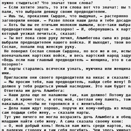
нужно стыдиться? Что значат твои слова?
 – Если хотите знать, то эти слова вот что значат: вы т
пали, что выбрали девицу своим предводителем.
 – Ишь ты, проказник Сырдон, что выдумал, – растерянно
заговорили юноши. – Разве плохи наши дела и тебе досадн
 – Хоть бы вы ее птичьим молоком вымыли, все-таки выбра
предводителем нартов – позорно! – И, обернувшись к нарт
который уезжал лечиться, сказал:
 – Ты вот пока свою руку лечил, Алымбегова сына из рода
выбрали предводителем нашего войска. И выходит, твои во
Сослан, попали под женскую руку.
 Не поверил Сослан словам Сырдона, но все же и он, испы
военачальник нартских войск, и весь нартский народ заду
«Ведь если наш главный предводитель – женщина, это в са
позорно!»
 И нарты старались всячески узнать, мужчина или женщина
ими.
 Пригласили они своего предводителя на нихас и сказали:
 – Мы просим тебя, наш предводитель, найди себе жену! П
должен у тебя родиться умный наследник. Это нам будет н
 Ответила им дочь Алымбега:
 – Наши дела еще не налажены так, как должно! Потому да
срок. А кроме того, и отец мой, светлая ему память, тож
наказывал, чтобы не торопился я с женитьбой.
 – Дела наши идут хорошо, поручи их кому-нибудь из млад
сам подыщи себе жену, – сказали нарты.
 Тут уже ничего не могла возразить дочь Алымбега и обещ
младшим найти себе жену. А сама сказала своему коню:
 – О, мой добрый конь! Нельзя нам жить среди нартов, на
в далекую сторону и там себя погубить. Чем здесь умират