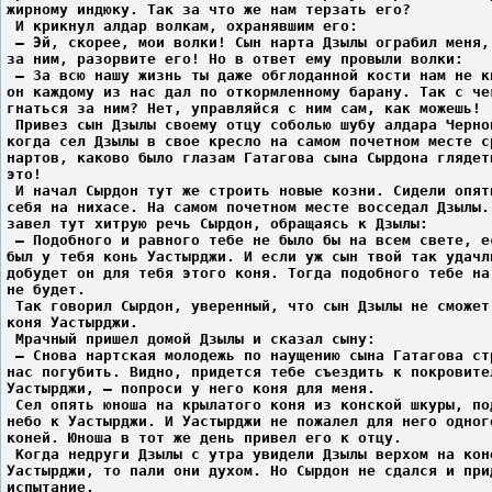
жирному индюку. Так за что же нам терзать его?
 И крикнул алдар волкам, охранявшим его:
 – Эй, скорее, мои волки! Сын нарта Дзылы ограбил меня,
за ним, разорвите его! Но в ответ ему провыли волки:
 – За всю нашу жизнь ты даже обглоданной кости нам не к
он каждому из нас дал по откормленному барану. Так с че
гнаться за ним? Нет, управляйся с ним сам, как можешь!
 Привез сын Дзылы своему отцу соболью шубу алдара Черно
когда сел Дзылы в свое кресло на самом почетном месте с
нартов, каково было глазам Гатагова сына Сырдона глядет
это!
 И начал Сырдон тут же строить новые козни. Сидели опят
себя на нихасе. На самом почетном месте восседал Дзылы.
завел тут хитрую речь Сырдон, обращаясь к Дзылы:
 – Подобного и равного тебе не было бы на всем свете, е
был у тебя конь Уастырджи. И если уж сын твой так удачл
добудет он для тебя этого коня. Тогда подобного тебе на
не будет.
 Так говорил Сырдон, уверенный, что сын Дзылы не сможет
коня Уастырджи.
 Мрачный пришел домой Дзылы и сказал сыну:
 – Снова нартская молодежь по наущению сына Гатагова ст
нас погубить. Видно, придется тебе съездить к покровите
Уастырджи, – попроси у него коня для меня.
 Сел опять юноша на крылатого коня из конской шкуры, по
небо к Уастырджи. И Уастырджи не пожалел для него одног
коней. Юноша в тот же день привел его к отцу.
 Когда недруги Дзылы с утра увидели Дзылы верхом на кон
Уастырджи, то пали они духом. Но Сырдон не сдался и при
испытание.