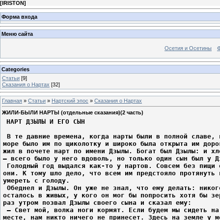
[
IRISTON
]
Форма входа
Меню сайта
Осетия и Осетины
Categories
Статьи
[9]
Сказания о Нартах
[32]
Главная
»
Статьи
»
Нартский эпос
»
Сказания о Нартах
ЖИЛИ-БЫЛИ НАРТЫ (отдельные сказания)(2 часть)
НАРТ ДЗЫЛЫ И ЕГО СЫН
 В те давние времена, когда нарты были в полной славе, 
море было им по щиколотку и широко была открыта им доро
жил в почете нарт по имени Дзылы. Богат был Дзылы: и хл
– всего было у него вдоволь, но только один сын был у Д
 Голодный год выдался как-то у нартов. Совсем без пищи 
они. К тому шло дело, что всем им предстояло протянуть 
умереть с голоду.
 Обеднел и Дзылы. Он уже не знал, что ему делать: никог
осталось в живых, у кого он мог бы попросить хотя бы зе
раз утром позвал Дзылы своего сына и сказал ему:
 – Свет мой, волка ноги кормят. Если будем мы сидеть на
месте, нам никто ничего не принесет. Здесь на земле у м