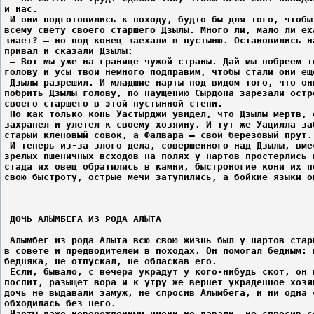
и нас.
 И они подготовились к походу, будто бы для того, чтобы
всему свету своего старшего Дзылы. Много ли, мало ли ех
знает? – но под конец заехали в пустыню. Остановились н
привал и сказали Дзылы:
 – Вот мы уже на границе чужой страны. Дай мы побреем т
голову и усы твои немного подправим, чтобы стали они ещ
 Дзылы разрешил. И младшие нарты под видом того, что он
побрить Дзылы голову, по наущению Сырдона зарезали остр
своего старшего в этой пустынной степи.
 Но как только конь Уастырджи увидел, что Дзылы мертв, 
захрапел и улетел к своему хозяину. И тут же Уацилла за
старый кленовый совок, а Фалвара – свой березовый прут.
 И теперь из-за злого дела, совершенного над Дзылы, вме
зрелых пшеничных всходов на полях у нартов простерлись 
стада их овец обратились в камни, быстроногие кони их п
свою быстроту, острые мечи затупились, а бойкие языки о
 ДОЧЬ АЛЫМБЕГА ИЗ РОДА АЛЫТА
 Алымбег из рода Алыта всю свою жизнь был у нартов стар
в совете и предводителем в походах. Он помогал бедным: 
бедняка, не отпускал, не обласкав его.
 Если, бывало, с вечера украдут у кого-нибудь скот, он 
поспит, разыщет вора и к утру же вернет украденное хозя
дочь не выдавали замуж, не спросив Алымбега, и ни одна 
обходилась без него.
 Нарты даже новорожденным имени не давали, не спросив с