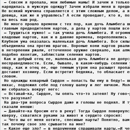
 – Совсем я пропала, мои любимые мамы! И зачем я только
нарядилась в мужскую одежду? Зачем избрали меня в предв
Не всякий мужчина справляется с этим сложным делом, а я
девица, как же я управлюсь? А если проведают, кто я, по
на весь наш род.
 Не много прошло времени с тех пор, как дочь Алымбега в
главным предводителем нартов, а дела у нартов пошли все
 – Трудиться нужно! – так учила дочь Алымбега. И огромн
кладовые нартов, как и в давние времена, переполнились 
Клубком ума оказалась маленькая дочь Алымбега. Все силы
объединила она против врагов. Вороные кони нартов рвали
в нетерпении ржали, отточенное оружие сверкало, как алм
подобно яхонтам, заблистали селения нартов.
 Как и добрый отец ее, маленькая дочь Алымбега не допус
несправедливости. Если, бывало, в каком-нибудь селении 
овцу, как и отец ее, еще темным утром она разыщет пропа
доставит хозяину. Если встретит бедняка, то обласкает е
словом.
 Но однажды коварный Сырдон – попасть бы ему в беду!– в
нихас, подложил себе под голову шапку и лег ничком. Мол
же собралась вокруг него:
 – Вставай-ка, Сырдон, ты опять что-то затеял! Ну гово-
что разузнал?
 На два-три вопроса Сырдон даже и головы не поднял. И т
сказали юноши:
 – Давайте-ка бросим его в реку! Тогда Сырдон повернулс
кверху, схватился руками за живот и сердито спросил:
 – Чего вы от меня хотите, спесивые нарты? Понятно, вам
так почему свое зло срываете на мне?
 – Какое еще зло? – в недоумении спрашивали нарты.–И че