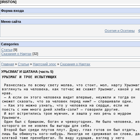
[
IRISTON
]
Форма входа
Меню сайта
Осетия и Осетины
Categories
Статьи
[9]
Сказания о Нартах
[32]
Главная
»
Статьи
»
Нартский эпос
»
Сказания о Нартах
УРЫЗМАГ И ШАТАНА (часть 5)
УРЫЗМАГ И ТРОЕ ИСПЫТУЮЩИХ
 Разнеслась по всему свету молва, что стоит, мол, нарту Урызмаг
взглянуть на человека, как тотчас же скажет Урызмаг, какой у не
нрав.
 – А если он этого человека видит впервые, неужели и тогда он
сможет сказать, что за человек перед ним? – спрашивали одни.
 – Как это можно узнать, что у человека на сердце, если не
поесть с ним много дней хлеба-соли? – говорили другие.
 И вот встретились трое мужчин, и зашла у них речь о мудром
Урызмаге.
 Один был с брюшком, богач и чревоугодник. Не было человека, из
которого он не извлек бы выгоды для себя.
 Второй был среди плутов плут. Душу, глаз готов он был отдать,
лишь бы обмануть кого-нибудь. Никогда не сдерживал он слова, да
клятвой тоже пренебрегал. По виду худощав, взгляд у него