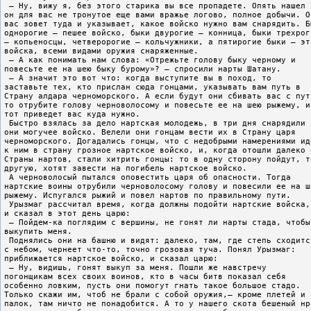
 – Ну, вижу я, без этого старика вы все пропадете. Опять нашел
он для вас не тронутое еще вами вражье логово, полное добычи. О
вас зовет туда и указывает, какое войско нужно вам снарядить. Б
однорогие – пешее войско, быки двурогие – конница, быки трехрог
– копьеносцы, четверорогие – кольчужники, а пятирогие быки – эт
войска, всеми видами оружия снаряженные.
 – А как понимать нам слова: «Отрежьте голову быку черному и
повесьте ее на шею быку бурому»? – спросили нарты Шатану.
 – А значит это вот что: когда выступите вы в поход, то
заставьте тех, кто прислан сюда гонцами, указывать вам путь в
Страну алдара черноморского. А если будут они сбивать вас с пут
то отрубите голову черноволосому и повесьте ее на шею рыжему, и
тот приведет вас куда нужно.
 Быстро взялась за дело нартская молодежь, в три дня снарядили
они могучее войско. Велели они гонцам вести их в Страну царя
черноморского. Догадались гонцы, что с недобрыми намерениями ид
к ним в страну грозное нартское войско, и, когда отошли далеко 
Страны нартов, стали хитрить гонцы: то в одну сторону пойдут, т
другую, хотят завести на погибель нартское войско.
 А черноволосый пытался оповестить царя об опасности. Тогда
нартские воины отрубили черноволосому голову и повесили ее на ш
рыжему. Испугался рыжий и повел нартов по правильному пути.
 Урызмаг рассчитал время, когда должны подойти нартские войска,
и сказал в этот день царю:
 – Пойдем-ка поглядим с вершины, не гонят ли нарты стада, чтобы
выкупить меня.
 Поднялись они на башню и видят: далеко, там, где степь сходитс
с небом, чернеет что-то, точно грозовая туча. Понял Урызмаг:
приближается нартское войско, и сказал царю:
 – Ну, видишь, гонят выкуп за меня. Пошли же навстречу
погонщикам всех своих воинов, кто в часы битв показал себя
особенно ловким, пусть они помогут гнать такое большое стадо.
Только скажи им, чтоб не брали с собой оружия,– кроме плетей и
палок, там ничто не понадобится. А то у нашего скота бешеный нр