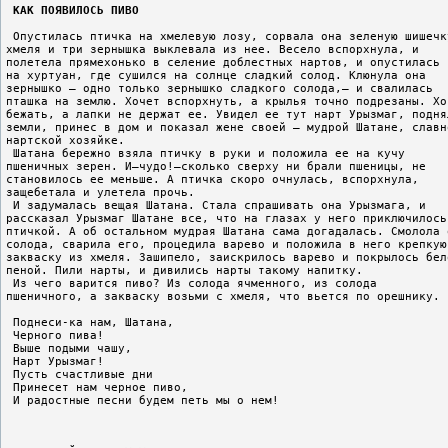
КАК ПОЯВИЛОСЬ ПИВО
 Опустилась птичка на хмелевую лозу, сорвала она зеленую шишечк
хмеля и три зернышка выклевала из нее. Весело вспорхнула, и
полетела прямехонько в селение доблестных нартов, и опустилась 
на хуртуан, где сушился на солнце сладкий солод. Клюнула она
зернышко – одно только зернышко сладкого солода,– и свалилась
пташка на землю. Хочет вспорхнуть, а крылья точно подрезаны. Хо
бежать, а лапки не держат ее. Увидел ее тут нарт Урызмаг, подня
земли, принес в дом и показал жене своей – мудрой Шатане, славн
нартской хозяйке.
 Шатана бережно взяла птичку в руки и положила ее на кучу
пшеничных зерен. И–чудо!–сколько сверху ни брали пшеницы, не
становилось ее меньше. А птичка скоро очнулась, вспорхнула,
защебетала и улетела прочь.
 И задумалась вещая Шатана. Стала спрашивать она Урызмага, и
рассказал Урызмаг Шатане все, что на глазах у него приключилось
птичкой. А об остальном мудрая Шатана сама догадалась. Смолола 
солода, сварила его, процедила варево и положила в него крепкую
закваску из хмеля. Зашипело, заискрилось варево и покрылось бел
пеной. Пили нарты, и дивились нарты такому напитку.
 Из чего варится пиво? Из солода ячменного, из солода
пшеничного, а закваску возьми с хмеля, что вьется по орешнику.
 Поднеси-ка нам, Шатана,
 Черного пива!
 Выше подыми чашу,
 Нарт Урызмаг!
 Пусть счастливые дни
 Принесет нам черное пиво,
 И радостные песни будем петь мы о нем!