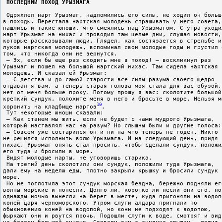
ПОСЛЕДНИЙ ПОХОД УРЫЗМАГА
 Одряхлел нарт Урызмаг, надломились его силы, не ходил он больш
в походы. Перестала нартская молодежь спрашивать у него совета,
нашлись и такие юноши, что смеялись над Урызмагом. С утра уходи
нарт Урызмаг на нихас и проводил там целые дни, слушая новости,
которые рассказывали люди. Глядел, как состязается в стрельбе и
луков нартская молодежь, вспоминал свои молодые годы и грустил 
том, что никогда они не вернутся.
 – Эх, если бы еще раз сходить мне в поход! – воскликнул раз
Урызмаг и пошел на большой нартский нихас. Там сидела нартская
молодежь. И сказал ей Урызмаг:
 – С детства и до самой старости все силы разума своего щедро
отдавал я вам, а теперь старая голова моя стала для вас обузой,
нет от меня больше проку. Потому прошу я вас: сколотите большой
крепкий сундук, положите меня в него и бросьте в море. Нельзя м
10
хоронить на кладбище нартов
.
 Тут некоторые юноши сказали:
 – Как станем мы жить, если не будет с нами мудрого Урызмага,
который наставлял нас на разум? Но слышны были и другие голоса:
 – Совсем уже состарился он и ни на что теперь не годен. Никто
не решился исполнить волю Урызмага. И на следующий день, придя 
нихас, Урызмаг опять стал просить, чтобы сделали сундук, положи
его туда и бросили в море.
 Видят молодые нарты, не уговоришь старика.
 На третий день сколотили они сундук, положили туда Урызмага,
дали ему на неделю еды, плотно закрыли крышку и бросили сундук 
море.
 Но не поглотила этот сундук морская бездна, бережно подняли ег
волны морские и понесли. Долго ли, коротко ли несли они его, но
однажды ночью вынесли на берег в месте, куда пригоняли на водоп
коней царя черноморского. Утром слуги алдара пригнали по
обыкновению коней на водопой, но кони не подходят к водопою,
фыркают они и рвутся прочь. Подошли слуги к воде, смотрят и вид