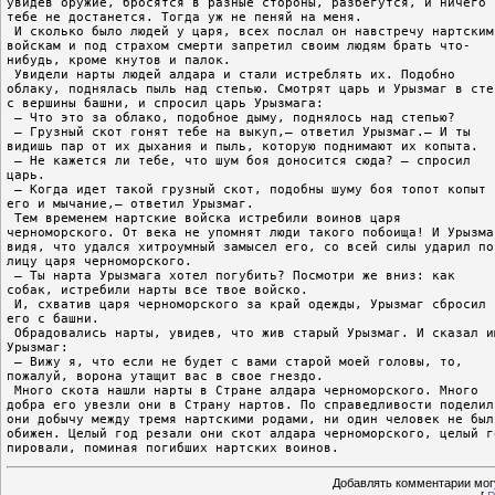
увидев оружие, бросятся в разные стороны, разбегутся, и ничего
тебе не достанется. Тогда уж не пеняй на меня.
 И сколько было людей у царя, всех послал он навстречу нартским
войскам и под страхом смерти запретил своим людям брать что-
нибудь, кроме кнутов и палок.
 Увидели нарты людей алдара и стали истреблять их. Подобно
облаку, поднялась пыль над степью. Смотрят царь и Урызмаг в сте
с вершины башни, и спросил царь Урызмага:
 – Что это за облако, подобное дыму, поднялось над степью?
 – Грузный скот гонят тебе на выкуп,– ответил Урызмаг.– И ты
видишь пар от их дыхания и пыль, которую поднимают их копыта.
 – Не кажется ли тебе, что шум боя доносится сюда? – спросил
царь.
 – Когда идет такой грузный скот, подобны шуму боя топот копыт
его и мычание,– ответил Урызмаг.
 Тем временем нартские войска истребили воинов царя
черноморского. От века не упомнят люди такого побоища! И Урызма
видя, что удался хитроумный замысел его, со всей силы ударил по
лицу царя черноморского.
 – Ты нарта Урызмага хотел погубить? Посмотри же вниз: как
собак, истребили нарты все твое войско.
 И, схватив царя черноморского за край одежды, Урызмаг сбросил
его с башни.
 Обрадовались нарты, увидев, что жив старый Урызмаг. И сказал и
Урызмаг:
 – Вижу я, что если не будет с вами старой моей головы, то,
пожалуй, ворона утащит вас в свое гнездо.
 Много скота нашли нарты в Стране алдара черноморского. Много
добра его увезли они в Страну нартов. По справедливости поделил
они добычу между тремя нартскими родами, ни один человек не был
обижен. Целый год резали они скот алдара черноморского, целый г
пировали, поминая погибших нартских воинов.
Добавлять комментарии могу