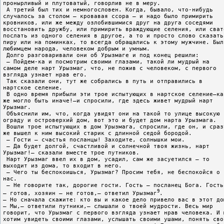
пронырливый и плутоватый, говорлив не в меру.
 А третий был тих и немногословен. Когда, бывало, что-нибудь
случалось за столом – кровавая ссора – и надо было примирить
кровников, или же между озлобившимися друг на друга соседями
восстановить дружбу, или примирить враждующие селения, или сват
послать из одного селения в другое, а то и просто слово сказать
пиру или на поминках, то всегда обращались к этому мужчине. Был
любимцем народа, человеком добрым и умным.
 Долго разговаривали они об Урызмаге и под конец решили:
 – Пойдем-ка и посмотрим своими глазами, такой ли мудрый на
самом деле нарт Урызмаг, что, не пожив с человеком, с первого
взгляда узнает нрав его.
 Так сказали они, тут же собрались в путь и отправились в
нартское селение.
 В одно время прибыли эти трое испытующих в нартское селение–ка
же могло быть иначе!–и спросили, где здесь живет мудрый нарт
Урызмаг.
 Объяснили им, что, когда увидят они на такой то улице высокую
ограду и островерхий дом, вот это и будет дом нарта Урызмага.
 Вошли трое испытующих в дом Урызмага, спросили, где он, и сраз
же вышел к ним высокий старик с длинной седой бородой.
 – Гости – счастья посланцы! Заходите, солнышки мои.
 – Да будет долгой, счастливой и солнечной твоя жизнь, нарт
Урызмаг!– сказали вместе трое путников.
 Нарт Урызмаг ввел их в дом, усадил, сам же засуетился – то
выходит из дома, то входит в него.
 – Чего ты беспокоишься, Урызмаг? Просим тебя, не беспокойся о
нас.
 – Не говорите так, дорогие гости. Гость – посланец Бога. Гость
9
– готов, хозяин – не готов,– ответил Урызмаг
.
– Но сначала скажите: кто вы и какое дело привело вас в этот до
– Мы,– ответили путники,– слышали о твоей мудрости. Весь мир
говорит, что Урызмаг с первого взгляда узнает нрав человека. И 
хотим увидеть своими глазами, услышать своими ушами, понять сво