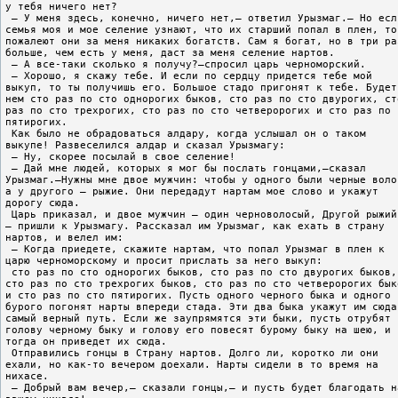
у тебя ничего нет?
 – У меня здесь, конечно, ничего нет,– ответил Урызмаг.– Но есл
семья моя и мое селение узнают, что их старший попал в плен, то
пожалеют они за меня никаких богатств. Сам я богат, но в три ра
больше, чем есть у меня, даст за меня селение нартов.
 – А все-таки сколько я получу?–спросил царь черноморский.
 – Хорошо, я скажу тебе. И если по сердцу придется тебе мой
выкуп, то ты получишь его. Большое стадо пригонят к тебе. Будет
нем сто раз по сто однорогих быков, сто раз по сто двурогих, ст
раз по сто трехрогих, сто раз по сто четверорогих и сто раз по 
пятирогих.
 Как было не обрадоваться алдару, когда услышал он о таком
выкупе! Развеселился алдар и сказал Урызмагу:
 – Ну, скорее посылай в свое селение!
 – Дай мне людей, которых я мог бы послать гонцами,–сказал
Урызмаг.–Нужны мне двое мужчин: чтобы у одного были черные воло
а у другого – рыжие. Они передадут нартам мое слово и укажут
дорогу сюда.
 Царь приказал, и двое мужчин – один черноволосый, Другой рыжий
– пришли к Урызмагу. Рассказал им Урызмаг, как ехать в страну
нартов, и велел им:
 – Когда приедете, скажите нартам, что попал Урызмаг в плен к
царю черноморскому и просит прислать за него выкуп:
 сто раз по сто однорогих быков, сто раз по сто двурогих быков,
сто раз по сто трехрогих быков, сто раз по сто четверорогих бык
и сто раз по сто пятирогих. Пусть одного черного быка и одного
бурого погонят нарты впереди стада. Эти два быка укажут им сюда
самый верный путь. Если же заупрямятся эти быки, пусть отрубят
голову черному быку и голову его повесят бурому быку на шею, и
тогда он приведет их сюда.
 Отправились гонцы в Страну нартов. Долго ли, коротко ли они
ехали, но как-то вечером доехали. Нарты сидели в то время на
нихасе.
 – Добрый вам вечер,– сказали гонцы,– и пусть будет благодать н