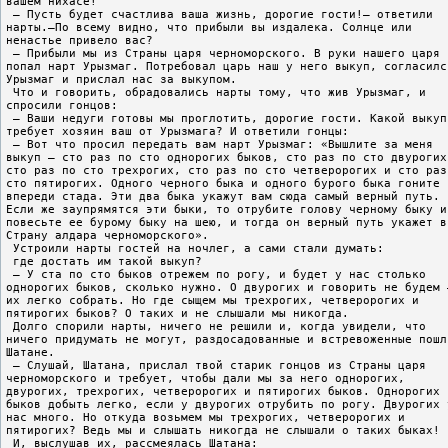
вашем нихасе!
 – Пусть будет счастлива ваша жизнь, дорогие гости!– ответили
нарты.–По всему видно, что прибыли вы издалека. Солнце или
ненастье привело вас?
 – Прибыли мы из Страны царя черноморского. В руки нашего царя
попал нарт Урызмаг. Потребовал царь наш у него выкуп, согласилс
Урызмаг и прислал нас за выкупом.
 Что и говорить, обрадовались нарты тому, что жив Урызмаг, и
спросили гонцов:
 – Ваши недуги готовы мы проглотить, дорогие гости. Какой выкуп
требует хозяин ваш от Урызмага? И ответили гонцы:
 – Вот что просил передать вам нарт Урызмаг: «Вышлите за меня
выкуп – сто раз по сто однорогих быков, сто раз по сто двурогих
сто раз по сто трехрогих, сто раз по сто четверорогих и сто раз
сто пятирогих. Одного черного быка и одного бурого быка гоните
впереди стада. Эти два быка укажут вам сюда самый верный путь.
Если же заупрямятся эти быки, то отрубите голову черному быку и
повесьте ее бурому быку на шею, и тогда он верный путь укажет в
Страну алдара черноморского».
 Устроили нарты гостей на ночлег, а сами стали думать:
 где достать им такой выкуп?
 – У ста по сто быков отрежем по рогу, и будет у нас столько
однорогих быков, сколько нужно. О двурогих и говорить не будем 
их легко собрать. Но где сыщем мы трехрогих, четверорогих и
пятирогих быков? О таких и не слышали мы никогда.
 Долго спорили нарты, ничего не решили и, когда увидели, что
ничего придумать не могут, раздосадованные и встревоженные пошл
Шатане.
 – Слушай, Шатана, прислал твой старик гонцов из Страны царя
черноморского и требует, чтобы дали мы за него однорогих,
двурогих, трехрогих, четверорогих и пятирогих быков. Однорогих
быков добыть легко, если у двурогих отрубить по рогу. Двурогих 
нас много. Но откуда возьмем мы трехрогих, четверорогих и
пятирогих? Ведь мы и слышать никогда не слышали о таких быках!
 И, выслушав их, рассмеялась Шатана: