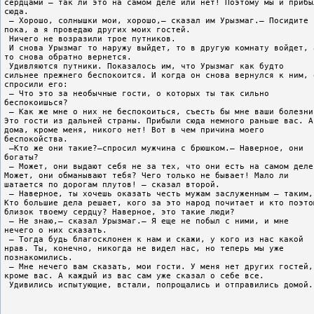
сердцами – так ли это на самом деле или нет! Поэтому мы и прибы
сюда.
 – Хорошо, солнышки мои, хорошо,– сказал им Урызмаг.– Посидите
пока, а я проведаю других моих гостей.
 Ничего не возразили трое путников.
 И снова Урызмаг то наружу выйдет, то в другую комнату войдет, 
то снова обратно вернется.
 Удивляются путники. Показалось им, что Урызмаг как будто
сильнее прежнего беспокоится. И когда он снова вернулся к ним, 
спросили его:
 – Что это за необычные гости, о которых ты так сильно
беспокоишься?
 – Как же мне о них не беспокоиться, съесть бы мне ваши болезни
Это гости из дальней страны. Прибыли сюда немного раньше вас. А
дома, кроме меня, никого нет! Вот в чем причина моего
беспокойства.
 –Кто же они такие?–спросил мужчина с брюшком.– Наверное, они
богаты?
 – Может, они выдают себя не за тех, что они есть на самом деле
Может, они обманывают тебя? Чего только не бывает! Мало ли
шатается по дорогам плутов! – сказал второй.
 – Наверное, ты хочешь оказать честь мужам заслуженным – таким,
Кто большие дела решает, кого за это народ почитает и кто поэто
близок твоему сердцу? Наверное, это такие люди?
 – Не знаю,– сказал Урызмаг.– Я еще не побыл с ними, и мне
нечего о них сказать.
 – Тогда будь благосклонен к нам и скажи, у кого из нас какой
нрав. Ты, конечно, никогда не видел нас, но теперь мы уже
познакомились.
 – Мне нечего вам сказать, мои гости. У меня нет других гостей,
кроме вас. А каждый из вас сам уже сказал о себе все.
 Удивились испытующие, встали, попрощались и отправились домой.