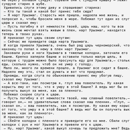
на берегу большой сундук. Сорвали они с сундука крышку – лежит 
сундуке старик в шубе.
 Удивились слуги этому диву и спрашивают старика:
 – Кто ты такой и какой бог принес тебя сюда?
 – Я нарт Урызмаг. Старость моя пришла, надоела мне жизнь, и
попросил я, чтобы бросили меня в море. Побежал тут один из слуг
царю и сказал ему:
 – Пусть погибну я от немилости твоей, царь наш, кого ты всю
жизнь свою мечтал взять живым в плен, нарт Урызмаг, находится
теперь в твоих руках.
 И приказал тут царь своим слугам:
 – Сейчас же приведите сюда нарта Урызмага.
 И когда привели Урызмага, очень был рад царь черноморский, что
наконец-то попал к нему в плен нарт Урызмаг.
 Заковали руки и ноги Урызмага в тяжелые колодки, заточили его 
башню. Крепко заперли башню и оставили только малую щель, в
которую с трудом можно было просунуть еду для Урызмага,– стольк
еды, сколько нужно, чтоб он не умер с голоду.
 Мало ли, много ли времени прошло, а Урызмаг все сидит в башне.
Надоело ему это, стал он думать и вот что придумал.
 Однажды, когда слуга по обыкновению принес ему убогую пищу,
сказал ему Урызмаг:
 – А все-таки, как посмотрю я, глуп ваш повелитель. Ну какая
корысть ему от того, что я умру в этой башне? А ведь мог бы он
получить выкуп за меня, как за пленного.
 Побежал скорее слуга к царю.
 – Пусть погибну я от немилости твоей, наш славный повелитель,–
говорит он,– но удивительные слова сказал наш пленник. «Глуп, –
сказал он, – ваш повелитель, как я посмотрю. Ну какая ему корыс
от того, что умру я в этой башне? А ведь мог бы он получить вык
за меня, как за пленного».
 И приказал тут царь:
 – Сбейте колодки с пленного и приведите его ко мне. Сбили слуг
колодки с рук и ног Урызмага и привели его к царю.
 – Ну, нарт Урызмаг, какой выкуп хочешь ты предложить мне? Ведь