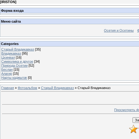
[
IRISTON
]
Форма входа
Меню сайта
Осетия и Осетины
Categories
Старый Владикавказ
[35]
Владикавказ
[95]
Цхинвал
[16]
Символика и другое
[34]
Природа Осетии
[52]
Беслан
[15]
Алагир
[15]
Нарты каджытæ
[0]
Главная
»
Фотоальбом
»
Старый Владикавказ
» Старый Владикавказ
Просмотреть ф