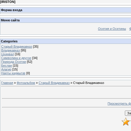
[
IRISTON
]
Форма входа
Меню сайта
Осетия и Осетины
Categories
Старый Владикавказ
[35]
Владикавказ
[95]
Цхинвал
[16]
Символика и другое
[34]
Природа Осетии
[52]
Беслан
[15]
Алагир
[15]
Нарты каджытæ
[0]
Главная
»
Фотоальбом
»
Старый Владикавказ
» Старый Владикавказ
Просмотреть ф