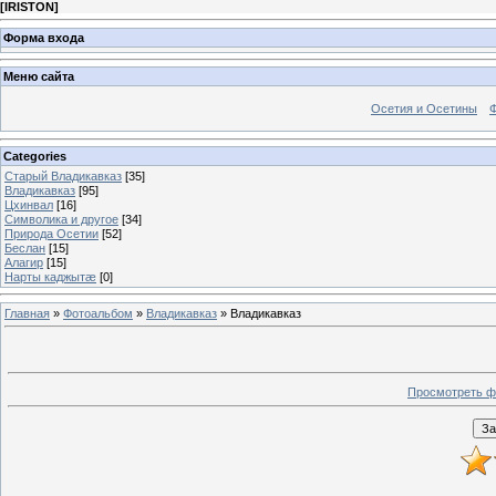
[
IRISTON
]
Форма входа
Меню сайта
Осетия и Осетины
Categories
Старый Владикавказ
[35]
Владикавказ
[95]
Цхинвал
[16]
Символика и другое
[34]
Природа Осетии
[52]
Беслан
[15]
Алагир
[15]
Нарты каджытæ
[0]
Главная
»
Фотоальбом
»
Владикавказ
» Владикавказ
Просмотреть ф