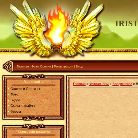
IRIS
Главная
|
Фото Осетии
|
Регистрация
|
Вход
Меню сайта
Главная
»
Фотоальбом
»
Владикавказ
» В
Осетия и Осетины
Фото
Видео
Скачать файлы
Форум
Категории раздела