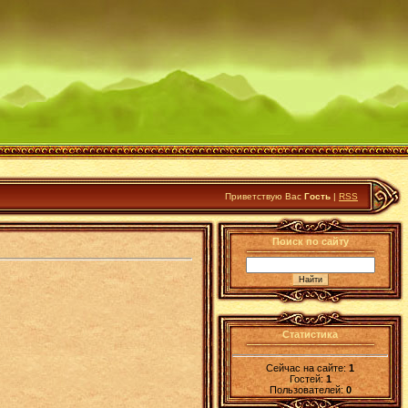
Приветствую Вас
Гость
|
RSS
Поиск по сайту
Статистика
Сейчас на сайте:
1
Гостей:
1
Пользователей:
0