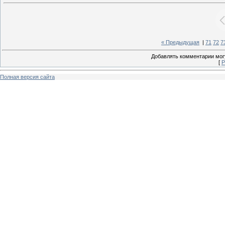
« Предыдущая
|
71
72
7
Добавлять комментарии могу
[
Р
Полная версия сайта