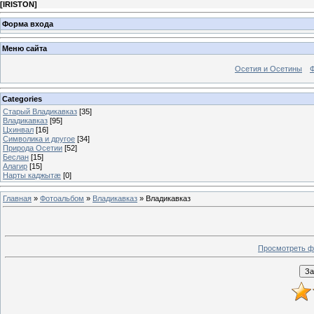
[
IRISTON
]
Форма входа
Меню сайта
Осетия и Осетины
Categories
Старый Владикавказ
[35]
Владикавказ
[95]
Цхинвал
[16]
Символика и другое
[34]
Природа Осетии
[52]
Беслан
[15]
Алагир
[15]
Нарты каджытæ
[0]
Главная
»
Фотоальбом
»
Владикавказ
» Владикавказ
Просмотреть ф