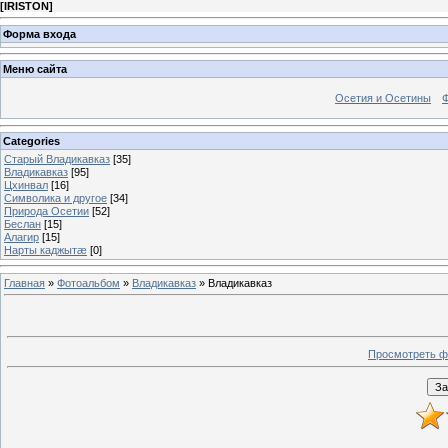
[
IRISTON
]
Форма входа
Меню сайта
Осетия и Осетины
Categories
Старый Владикавказ
[35]
Владикавказ
[95]
Цхинвал
[16]
Символика и другое
[34]
Природа Осетии
[52]
Беслан
[15]
Алагир
[15]
Нарты каджытæ
[0]
Главная
»
Фотоальбом
»
Владикавказ
» Владикавказ
Просмотреть ф