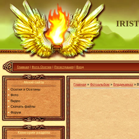
IRIS
Главная
|
Фото Осетии
|
Регистрация
|
Вход
Меню сайта
Главная
»
Фотоальбом
»
Владикавказ
» В
Осетия и Осетины
Фото
Видео
Скачать файлы
Форум
Категории раздела