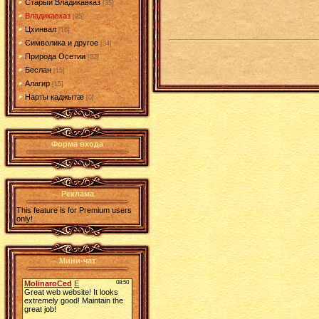
Старый Владикавказ
[35]
Владикавказ
[95]
Цхинвал
[16]
Символика и другое
[34]
Природа Осетии
[52]
Беслан
[15]
Алагир
[15]
Нарты каджытæ
[0]
Форма входа
Реклама
This feature is for Premium users
only!
Мини-чат