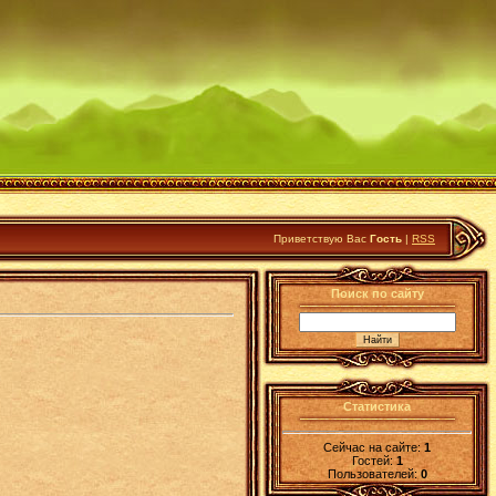
Приветствую Вас
Гость
|
RSS
Поиск по сайту
Статистика
Сейчас на сайте:
1
Гостей:
1
Пользователей:
0