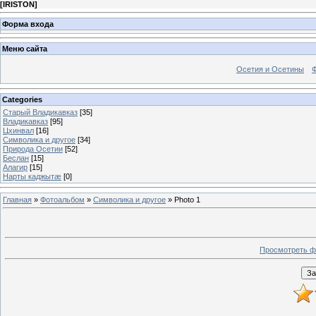
[
IRISTON
]
Форма входа
Меню сайта
Осетия и Осетины
Categories
Старый Владикавказ
[35]
Владикавказ
[95]
Цхинвал
[16]
Символика и другое
[34]
Природа Осетии
[52]
Беслан
[15]
Алагир
[15]
Нарты каджытæ
[0]
Главная
»
Фотоальбом
»
Символика и другое
» Photo 1
Просмотреть ф