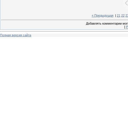
« Предыдущая
|
21
22
2
Добавлять комментарии могу
[
Р
Полная версия сайта