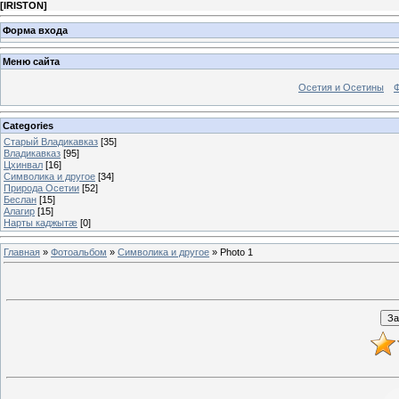
[
IRISTON
]
Форма входа
Меню сайта
Осетия и Осетины
Categories
Старый Владикавказ
[35]
Владикавказ
[95]
Цхинвал
[16]
Символика и другое
[34]
Природа Осетии
[52]
Беслан
[15]
Алагир
[15]
Нарты каджытæ
[0]
Главная
»
Фотоальбом
»
Символика и другое
» Photo 1