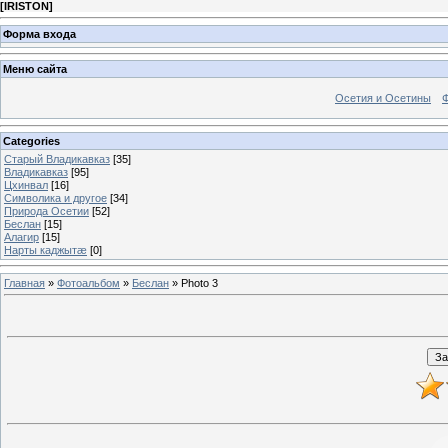
[
IRISTON
]
Форма входа
Меню сайта
Осетия и Осетины
Categories
Старый Владикавказ
[35]
Владикавказ
[95]
Цхинвал
[16]
Символика и другое
[34]
Природа Осетии
[52]
Беслан
[15]
Алагир
[15]
Нарты каджытæ
[0]
Главная
»
Фотоальбом
»
Беслан
» Photo 3