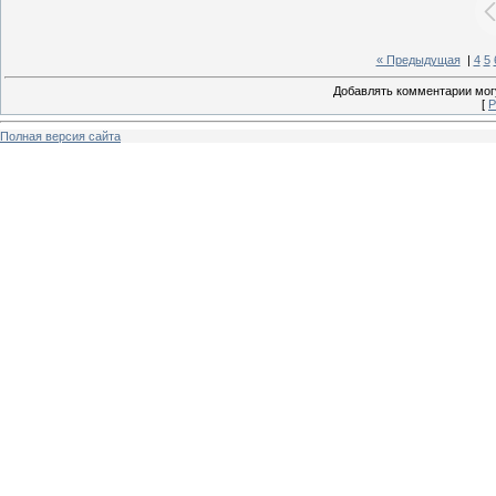
« Предыдущая
|
4
5
Добавлять комментарии могу
[
Р
Полная версия сайта