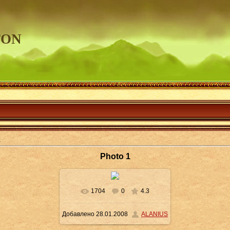
TON
1
Photo 1
1704
0
4.3
В реальном размере
604x401
Добавлено
28.01.2008
ALANIUS
/ 62.3Kb