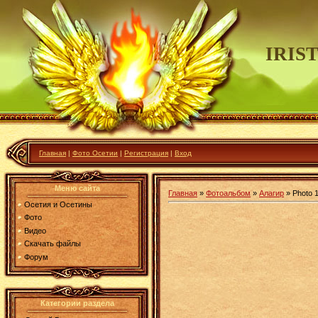
IRIS
Главная
|
Фото Осетии
|
Регистрация
|
Вход
Меню сайта
Главная
»
Фотоальбом
»
Алагир
» Photo 
Осетия и Осетины
Фото
Видео
Скачать файлы
Форум
Категории раздела