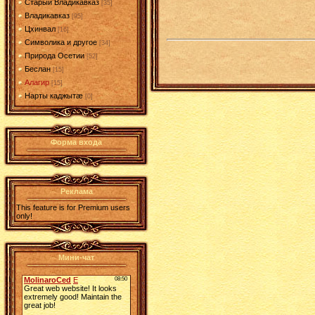
Старый Владикавказ
[35]
Владикавказ
[95]
Цхинвал
[16]
Символика и другое
[34]
Природа Осетии
[52]
Беслан
[15]
Алагир
[15]
Нарты каджытæ
[0]
Форма входа
Реклама
This feature is for Premium users
only!
Мини-чат