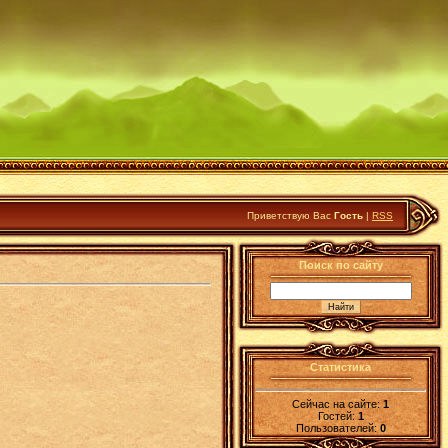
Приветствую Вас
Гость
|
RSS
Поиск по сайту
Статистика
Сейчас на сайте:
1
Гостей:
1
Пользователей:
0