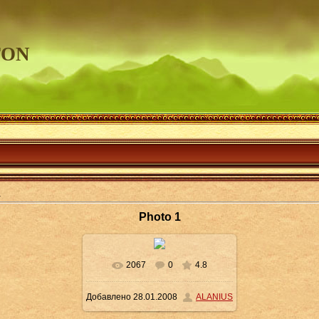
TON
1
Photo 1
2067
0
4.8
В реальном размере
604x454
Добавлено
28.01.2008
ALANIUS
/ 42.4Kb