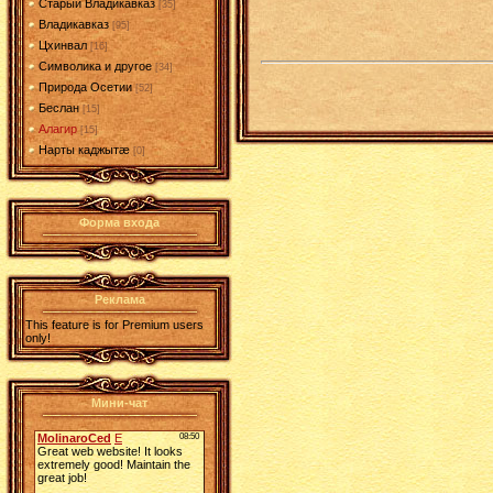
Старый Владикавказ
[35]
Владикавказ
[95]
Цхинвал
[16]
Символика и другое
[34]
Природа Осетии
[52]
Беслан
[15]
Алагир
[15]
Нарты каджытæ
[0]
Форма входа
Реклама
This feature is for Premium users
only!
Мини-чат