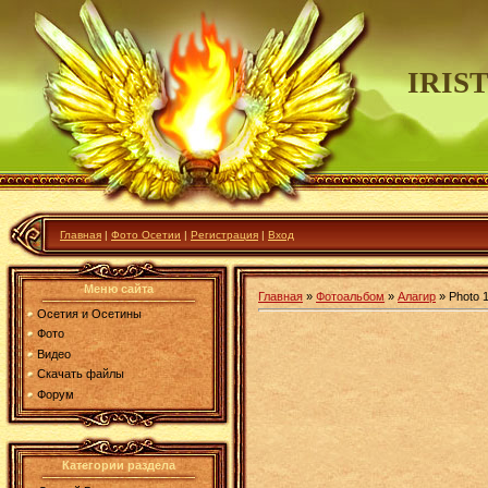
IRIS
Главная
|
Фото Осетии
|
Регистрация
|
Вход
Меню сайта
Главная
»
Фотоальбом
»
Алагир
» Photo 
Осетия и Осетины
Фото
Видео
Скачать файлы
Форум
Категории раздела