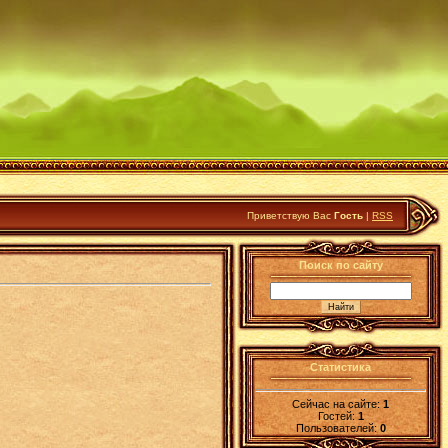
Приветствую Вас
Гость
|
RSS
Поиск по сайту
Статистика
Сейчас на сайте:
1
Гостей:
1
Пользователей:
0