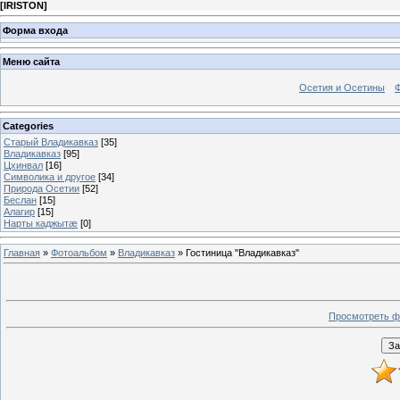
[
IRISTON
]
Форма входа
Меню сайта
Осетия и Осетины
Categories
Старый Владикавказ
[35]
Владикавказ
[95]
Цхинвал
[16]
Символика и другое
[34]
Природа Осетии
[52]
Беслан
[15]
Алагир
[15]
Нарты каджытæ
[0]
Главная
»
Фотоальбом
»
Владикавказ
» Гостиница "Владикавказ"
Просмотреть ф