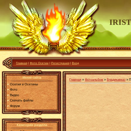
IRIS
Главная
|
Фото Осетии
|
Регистрация
|
Вход
Меню сайта
Главная
»
Фотоальбом
»
Владикавказ
» П
Осетия и Осетины
Фото
Видео
Скачать файлы
Форум
Категории раздела