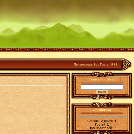
Приветствую Вас
Гость
|
RSS
Поиск по сайту
Статистика
Сейчас на сайте:
1
Гостей:
1
Пользователей:
0