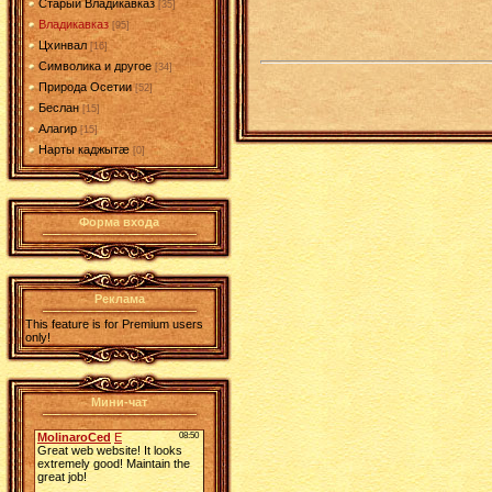
Старый Владикавказ
[35]
Владикавказ
[95]
Цхинвал
[16]
Символика и другое
[34]
Природа Осетии
[52]
Беслан
[15]
Алагир
[15]
Нарты каджытæ
[0]
Форма входа
Реклама
This feature is for Premium users
only!
Мини-чат