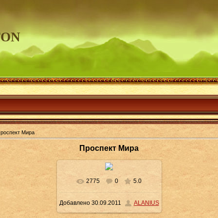
TON
роспект Мира
Проспект Мира
2775
0
5.0
В реальном размере
684x500
Добавлено
30.09.2011
ALANIUS
/ 100.0Kb