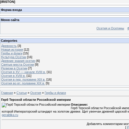
[
IRISTON
]
Форма входа
Меню сайта
Осетия и Осетины
Categories
Древность
[3]
Новая история
[12]
Гербы и флаги
[15]
Культура Осетии
[16]
Древние знания осетин
[6]
Святые места Осетии
[9]
Религии в Осетии
[7]
Осетия в XV — начале XVIII в.
[11]
Осетия в XVIII в.
[11]
Осетия в пер. половине XIX в.
[16]
Осетия во вт. половине XIX в.
[5]
Главная
»
Статьи
»
Осетия
»
Гербы и флаги
Герб Терской области Российской империи
Описание:
Герб Терской области Российской импе
которой Императорский штандарт на золотом древке. Щит увенчан древней царской
geraldika.ru
Добавлять комментарии могу
[
Р