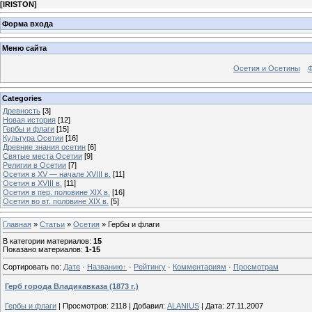
[
IRISTON
]
Форма входа
Меню сайта
Осетия и Осетины
Categories
Древность
[3]
Новая история
[12]
Гербы и флаги
[15]
Культура Осетии
[16]
Древние знания осетин
[6]
Святые места Осетии
[9]
Религии в Осетии
[7]
Осетия в XV — начале XVIII в.
[11]
Осетия в XVIII в.
[11]
Осетия в пер. половине XIX в.
[16]
Осетия во вт. половине XIX в.
[5]
Главная
»
Статьи
»
Осетия
» Гербы и флаги
В категории материалов
:
15
Показано материалов
:
1-15
Сортировать по
:
Дате
·
Названию
·
Рейтингу
·
Комментариям
·
Просмотрам
Герб города Владикавказа (1873 г.)
Гербы и флаги
|
Просмотров:
2118
|
Добавил:
ALANIUS
|
Дата:
27.11.2007