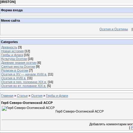
[
IRISTON
]
Форма входа
Меню сайта
Осетия и Осетины
Categories
Древность
[3]
Новая история
[12]
Гербы и флаги
[15]
Культура Осетии
[16]
Древние знания осетин
[6]
Святые места Осетии
[9]
Религии в Осетии
[7]
Осетия в XV — начале XVIII в.
[11]
Осетия в XVIII в.
[11]
Осетия в пер. половине XIX в.
[16]
Осетия во вт. половине XIX в.
[5]
Главная
»
Статьи
»
Осетия
»
Гербы и флаги
Герб Северо-Осетинской АССР
Герб Северо-Осетинской АССР
Добавлять комментарии могу
[
Р