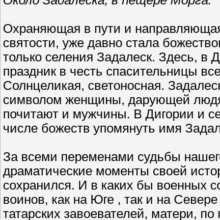
Около Задалеска, в пещере Морга.
Охраняющая в пути и направляющая 
святости, уже давно стала божеств
только селения Задалеск. Здесь, в 
праздник в честь спасительницы вс
Солнцеликая, светоносная. Задалес
символом женщины, дарующей людям
почитают и мужчины. В Дигории и се
числе божеств упомянуть имя Задал
За всеми переменами судьбы нашег
драматические моменты своей исто
сохранился. И в каких бы военных с
воинов, как на Юге , так и на Севере
татарских завоевателей, матери, по