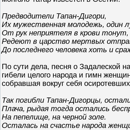
Предводители Тапан-Дигори,
Их мужественная молодежь, один л
От рук неприятеля в крови тонут,
Редеют в царство мертвых отпра
До последнего человека хоть и ср
По сути дела, песня о Задалеской н
гибели целого народа и гимн женщин
собравшая вокруг себя осиротевших
Так погибли Тапан-Дигорцы, остал
Плача, рыдая тогда остались бес
На пепелище, на черной золе.
Осталась на счастье народа женщ