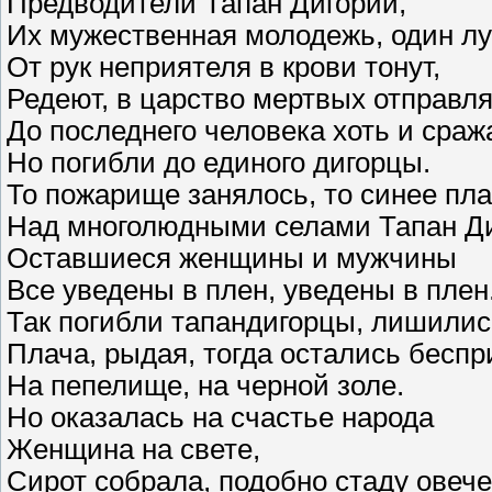
Предводители Тапан Дигории,
Их мужественная молодежь, один лу
От рук неприятеля в крови тонут,
Редеют, в царство мертвых отправл
До последнего человека хоть и сраж
Но погибли до единого дигорцы.
То пожарище занялось, то синее пл
Над многолюдными селами Тапан Ди
Оставшиеся женщины и мужчины
Все уведены в плен, уведены в плен
Так погибли тапандигорцы, лишилис
Плача, рыдая, тогда остались бесп
На пепелище, на черной золе.
Но оказалась на счастье народа
Женщина на свете,
Сирот собрала, подобно стаду овече