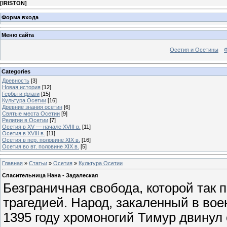
[
IRISTON
]
Форма входа
Меню сайта
Осетия и Осетины
Categories
Древность
[3]
Новая история
[12]
Гербы и флаги
[15]
Культура Осетии
[16]
Древние знания осетин
[6]
Святые места Осетии
[9]
Религии в Осетии
[7]
Осетия в XV — начале XVIII в.
[11]
Осетия в XVIII в.
[11]
Осетия в пер. половине XIX в.
[16]
Осетия во вт. половине XIX в.
[5]
Главная
»
Статьи
»
Осетия
»
Культура Осетии
Спасительница Нана - Задалеская
Безграничная свобода, которой так 
трагедией. Народ, закаленный в вое
1395 году хромоногий Тимур двинул