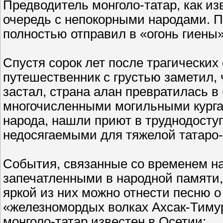
Предводитель монголо-татар, как и
очередь с непокорными народами. П
полностью отправил в «огонь гиены
Спустя сорок лет после трагически
путешественник с грустью заметил, 
застал, страна алан превратилась 
многочисленными могильными курган
народа, нашли приют в труднодоступ
недосягаемыми для тяжелой татаро-
События, связанные со временем на
запечатленными в народной памяти,
яркой из них можно отнести песню о
«железномордых волках Ахсак-Тиму
монголо-татар известен в Осетии: