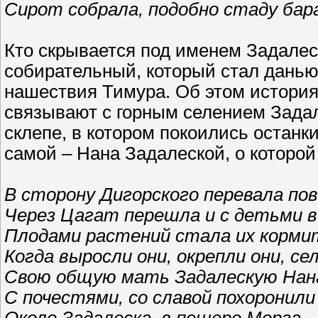
Сирот собрала, подобно стаду бар
Кто скрывается под именем Задалес
собирательный, который стал дань
нашествия Тимура. Об этом история
связывают с горным селением Зада
склепе, в котором покоились остан
самой – Нана Задалеской, о которой 
В сторону Дигорского перевала пов
Через Цагат перешла и с детьми в
Плодами растений стала их кормит
Когда выросли они, окрепли они, се
Свою общую мать Задалескую Нан
С почестями, со славой похоронили