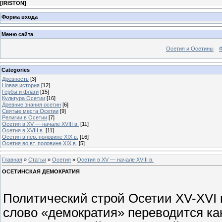
[
IRISTON
]
Форма входа
Меню сайта
Осетия и Осетины
Categories
Древность
[3]
Новая история
[12]
Гербы и флаги
[15]
Культура Осетии
[16]
Древние знания осетин
[6]
Святые места Осетии
[9]
Религии в Осетии
[7]
Осетия в XV — начале XVIII в.
[11]
Осетия в XVIII в.
[11]
Осетия в пер. половине XIX в.
[16]
Осетия во вт. половине XIX в.
[5]
Главная
»
Статьи
»
Осетия
»
Осетия в XV — начале XVIII в.
ОСЕТИНСКАЯ ДЕМОКРАТИЯ
Политический строй Осетии XV-XVI 
слово «демократия» переводится ка