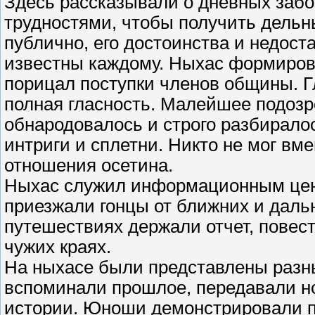
Здесь рассказывали о дневных забот
трудностями, чтобы получить дельн
публично, его достоинства и недост
известны каждому. Ныхас формиров
порицал поступки членов общины. 
полная гласность. Малейшее подозр
обнародовалось и строго разбирало
интриги и сплетни. Никто не мог в
отношения осетина.
Ныхас служил информационным цент
приезжали гонцы от ближних и даль
путешествиях держали отчет, повес
чужих краях.
На ныхасе были представлены разны
вспоминали прошлое, передавали н
истории. Юноши демонстрировали п