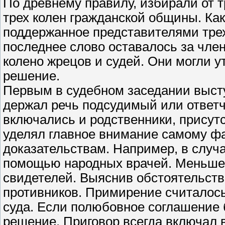
По древнему правилу, избирали от т
трех колен гражданской общины. Как
поддержанное представителями трех
последнее слово оставалось за чле
колено жрецов и судей. Они могли у
решение.
Первым в судебном заседании высту
держал речь подсудимый или ответч
включались и родственники, присут
уделял главное внимание самому фа
доказательствам. Например, в случа
помощью народных врачей. Меньше
свидетелей. Выяснив обстоятельств
противников. Примирение считалось
суда. Если полюбовное соглашение 
решение. Приговор всегда включал 