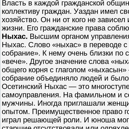
Власть в каждой гражданской общи
коллективу граждан. Уаздан имел с
хозяйство. Он ни от кого не зависел
жизни. Его гражданские права собл
Ныхас.
Высшим органом управления
Ныхас. Слово «ныхас» в переводе с 
собрание». К нему очень близки по 
«вече». Другое значение слова «ных
общего корня с глаголом «ныхасын»
собрание объединяло людей и было
Осетинский Ныхас — это многоступ
самоуправления. На фамильном и се
мужчины. Иногда приглашали женщи
опытом. Преимущественное право го
играл решающей роли. И юноша мог 
старшие отсутствовали или одряхл