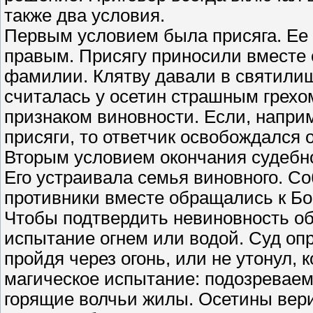
также два условия.
Первым условием была присяга. Ее 
правым. Присягу приносили вместе 
фамилии. Клятву давали в святилищ
считалась у осетин страшным грехо
признаком виновности. Если, наприм
присяги, то ответчик освобождался о
Вторым условием окончания судебн
Его устраивала семья виновного. С
противники вместе обращались к Бо
Чтобы подтвердить невиновность об
испытание огнем или водой. Суд опр
пройдя через огонь, или не утонул, 
магическое испытание: подозревае
горящие волчьи жилы. Осетины вери