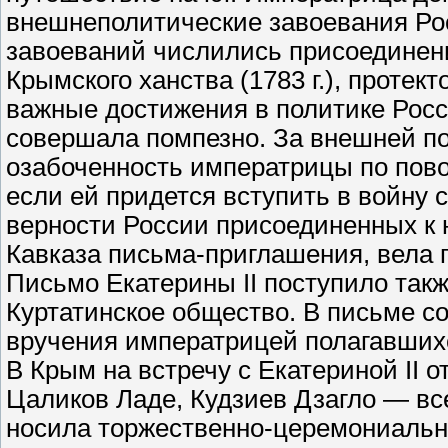
внешнеполитические завоевания Рос
завоеваний числились присоединение 
Крымского ханства (1783 г.), протект
важные достижения в политике Росси
совершала помпезно. За внешней по
озабоченность императрицы по пово
если ей придется вступить в войну 
верности России присоединенных к н
Кавказа письма-приглашения, вела 
Письмо Екатерины II поступило такж
Куртатинское общество. В письме с
вручения императрицей полагавших
В Крым на встречу с Екатериной II 
Цаликов Ладе, Кудзиев Дзагло — все
носила торжественно-церемониальны