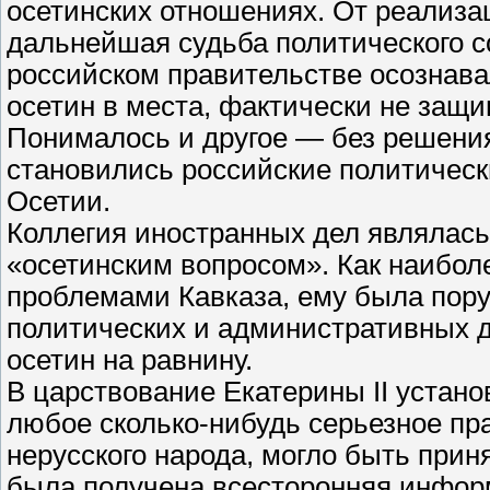
осетинских отношениях. От реализа
дальнейшая судьба политического с
российском правительстве осознава
осетин в места, фактически не защ
Понималось и другое — без решени
становились российские политическ
Осетии.
Коллегия иностранных дел являлас
«осетинским вопросом». Как наибол
проблемами Кавказа, ему была пору
политических и административных д
осетин на равнину.
В царствование Екатерины II устан
любое сколько-нибудь серьезное пр
нерусского народа, могло быть приня
была получена всесторонняя инфор