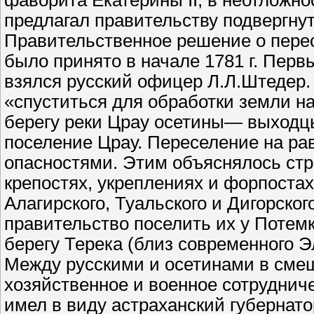
фаворита Екатерины II, в неотложно
предлагал правительству подвергну
Правительственное решение о пере
было принято в начале 1781 г. Перв
взялся русский офицер Л.Л.Штедер.
«спуститься для обработки земли на
берегу реки Црау осетины— выходц
поселение Црау. Переселение на ра
опасностями. Этим объяснялось стр
крепостях, укреплениях и форпостах. 
Алагирского, Туальского и Дигорско
правительство поселить их у Потемк
берегу Терека (близ современного Э
Между русскими и осетинами в сме
хозяйственное и военное сотруднич
имел в виду астраханский губернато