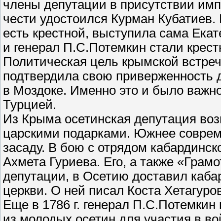
члены депутации в присутствии им
чести удостоился Курман Кубатиев.
есть крестной, выступила сама Екате
и генерал П.С.Потемкин стали крест
Политическая цель крымской встреч
подтвердила свою приверженность д
в Моздоке. Именно это и было важно
Турцией.
Из Крыма осетинская депутация воз
царскими подарками. Южнее совреме
засаду. В бою с отрядом кабардинск
Ахмета Гуриева. Его, а также «Грам
депутации, в Осетию доставил каба
церкви. О ней писал Коста Хетагуро
Еще в 1786 г. генерал П.С.Потемки
из молодых осетин для участия в во