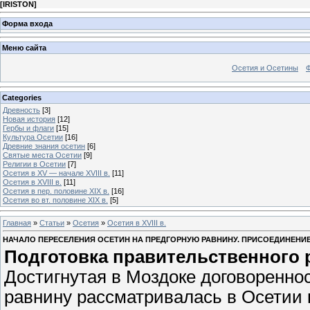
[
IRISTON
]
Форма входа
Меню сайта
Осетия и Осетины
Categories
Древность
[3]
Новая история
[12]
Гербы и флаги
[15]
Культура Осетии
[16]
Древние знания осетин
[6]
Святые места Осетии
[9]
Религии в Осетии
[7]
Осетия в XV — начале XVIII в.
[11]
Осетия в XVIII в.
[11]
Осетия в пер. половине XIX в.
[16]
Осетия во вт. половине XIX в.
[5]
Главная
»
Статьи
»
Осетия
»
Осетия в XVIII в.
НАЧАЛО ПЕРЕСЕЛЕНИЯ ОСЕТИН НА ПРЕДГОРНУЮ РАВНИНУ. ПРИСОЕДИНЕНИЕ
Подготовка правительственного 
Достигнутая в Моздоке договоренно
равнину рассматривалась в Осетии 