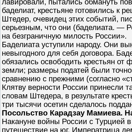
лавировали, пытались обмануть пов
баделиат, крестьяне готовились к р
Штедер, очевидец этих событий, пи
серьезным, что они (баделиата. — Р
на безграничную милость России».
Баделиата уступили народу. Они в
невыгодного для себя договора. Бад
обязались освободить крестьян от 
земли; размеры податей были точн
сравнению с прежними (согласно «с
Клятву верности России принесли та
словам Штедера, в результате крест
три тысячи осетин сделалось подда
Посольство Карадзау Мамиева. Н
Накануне войны России с Турцией в 
путешествие на юг. Императрица д