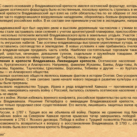
 самого основания у Владикавказской крепости имелся осетинский форштадт, которы
дание осетинского форштадта было естественным, поскольку крепость строилась в м
ой крепости Владикавказский аул взял на себя обязательства по ее обороне от пос
лее часто подвергавшаяся вооруженным нападениям, оборонялась боевым формирова
милиции) российских войск. В их составе они принимали участие в экспедициях, напр
ладикавказкий аул был окружен рвом и высоким деревянным частоколом с узкими в
ны стали застраивать свои селения с учетом архитектурной планировки, приспособле
н несколько потеснили жителей Владикавказского аула в земельных угодьях. Участо
 пользование гарнизону крепости. Взамен Владикавказскому аулу были отданы плодор
ть ингушских набегов. Там осетины-владикавказцы выстроили укрепленные хутора, мел
ставались скотоводство и земледелие. В новых условиях к ним прибавились пчелов
и владикав-казцам продавать часть хлеба. Наиболее состоятельные торговали так
цей, шерстью, овчинами, домашним сукном, седельным и оружейным товарами. Жи
например, возили по найму провиант до Тифлиса, товары и людей.
ления в крепости Владикавказ. Ликвидация крепости.
Осетинское население 
о, Куртатинского и Алагирского. Например, фамилии Жукаевы, Баевы, Алда-товы, А
иковы, Караевы, Таучеловы, Цоколаевы, Борсиевы, Тебиевы и другие — из Куртати
вы — из Алагирского общества.
разных осетинских обществ являлось важным фактом в истории Осетии. Оно ускорил
я Владикавказ. С ним связано также начало нового периода в развитии культуры и о
сы были прерваны.
вызвало недовольство Турции, Ирана и ряда владетелей Кавказа — противников р
ство, намереваясь начать войну с Россией, пыталось склонить осетинское население 
ь не имели.
ься к войне. Желая избежать военного конфликта, российское правительство шло на пол
Владикавказа. Решение Петербурга о ликвидации Владикавказской крепости, 
л не только продолжил свое существование. Его жители, лишившись защитных валов к
оселение.
оссии, в 1787 г. Турция все же объявила ей войну. Первое же сражение под Кин
сийских войск на Северном Кавказе против крымских татар завершились победой 
ючением в 1791 г. Ясского договора. Победа в войне с Турцией позволяла России п
озможность возвратиться к вопросу о восстановлении Владикавказа. В 1793 г., сп
ла вновь была восстановлена крепость Владикавказ.
ии"