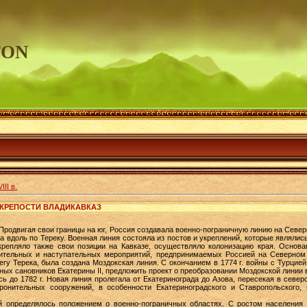
TON
II в.
 КРЕПОСТИ ВЛАДИКАВКАЗ
Продвигая свои границы на юг, Россия создавала военно-пограничную линию на Север
ра вдоль по Тереку. Военная линия состояла из постов и укреплений, которые являлис
репляло также свои позиции на Кавказе, осуществляло колонизацию края. Основан
ительных и наступательных мероприятий, предпринимаемых Россией на Северном 
гу Терека, была создана Моздокская линия. С окончанием в 1774 г. войны с Турцие
дных сановников Екатерины II, предложить проект о преобразовании Моздокской линии
ь до 1782 г. Новая линия пролегала от Екатеринограда до Азова, пересекая в севе
ронительных сооружений, в особенности Екатериноградского и Ставропольского,
й определялось положением о военно-пограничных областях. С ростом населения 