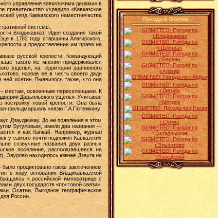
зного управления кавказскими делами» в
ое правительство учредило «Кавказское
кский уезд Кавказского наместничества
Погода в Осетии
стративной системы.
ости Владикавказ. Идея создания такой
Еще в 1782 году старшины Алагирского,
крепости и предоставлении им права на
авказе русской крепости. Командующий
ньше такого же мнения придерживался
кого ущелья, на территории равнинного
хотово, назвав ее в честь своего дяди
 ней осетин. Выявилось также, что она
 — местам, освоенным переселенцами. К
еддверии Дарьяльского ущелья. Учитывая
а постройку новой крепости. Она была
ерал-фельдмаршалу князю Г.А.Потемкину:
уг, Дзауджикау. До ее появления в этом
аугом Бугуловым, имело два названия —
ается и как Капкай. Например, журнал
рек у самого почти подножия Кавказских
ешне созвучные названия двух разных
шское поселение, располагавшееся на
т), Заурово находилось южнее Дзауга на
— было продиктовано также заключением
тия в пору основания Владикавказской
обращаясь к российской императрице с
вами двух государств «почтовой связи».
лами Осетии. Выгодное географическое
 для России.