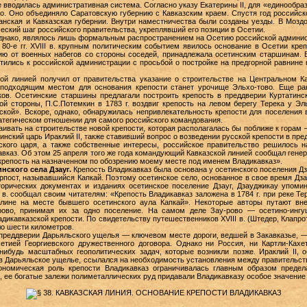
ае вводилась административная система. Согласно указу Екатерины II, для «единообра
во. Оно объединяло Саратовскую губернию с Кавказским краем. Спустя год российск
анская и Кавказская губернии. Внутри наместничества были созданы уезды. В Моздо
еский шаг российского правительства, укреплявший его позиции в Осетии.
однако, являлось лишь формальным распространением на Осетию российской админи
80-е гг. XVIII в. крупным политическим событием явилось основание в Осетии креп
ию от военных набегов со стороны соседей, принадлежала осетинским старшинам. 
атились к российской администрации с просьбой о постройке на предгорной равнине 
ой линией получил от правительства указание о строительстве на Центральном К
е подходящим местом для основания крепости станет урочище Эльхо-тово. Еще ра
ков. Осетинские старшины предлагали построить крепость в преддверии Куртатинс
ой стороны, П.С.Потемкин в 1783 г. воздвиг крепость на левом берегу Терека у Эль
ской». Вскоре, однако, обнаружилась непривлекательность крепости для поселения в
атегическом отношении для самого российского командования.
ивать на строительстве новой крепости, которая располагалась бы поближе к горам
инский царь Ираклий II, также ставивший вопрос о возведении русской крепости в пр
ского царя, а также собственные интересы, российское правительство решилось н
кавказ. Об этом 25 апреля того же года командующий Кавказской линией сообщал ген
ь крепость на назначенном по обозрению моему месте под именем Владикавказ».
нского села Дзауг.
Крепость Владикавказ была основана у осетинского поселения Дза
рпост, называвшийся Капкай. Поэтому осетинское село, основанное в свое время Дз
торических документах и изданиях осетинское поселение Дзауг, Дзауджикау упомин
в. сообщал своим читателям: «Крепость Владикавказ заложена в 1784 г. при реке Те
олине на месте бывшего осетинского аула Капкай». Некоторые авторы путают вн
ово, принимая их за одно поселение. На самом деле Зау-рово — осетино-ингу
адикавказской крепости. По свидетельству путешественников XVIII в. (Штедер, Клапро
оло шести километров.
 преддверии Дарьяльского ущелья — ключевом месте дороги, ведшей в Закавказье, 
етией Георгиевского дружественного договора. Однако ни Россия, ни Картли-Кахе
-нибудь масштабных геополитических задач, которые возникли позже. Ираклий II, 
 в Дарьяльское ущелье, ссылался на необходимость установления между правительст
экономическая роль крепости Владикавказ ограничивалась главным образом преде
 ее богатые залежи полиметаллических руд придавали Владикавказу особое значение