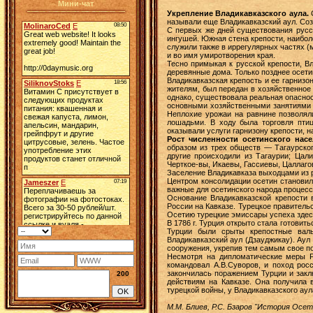
Мини-чат
Укрепление Владикавказского аула.
С
называли еще Владикавказский аул. Соз
С первых же дней существования русск
ингушей. Южная стена крепости, наибо
служили также в иррегулярных частях (
и во имя умиротворения края.
Тесно примыкая к русской крепости, В
деревянные дома. Только позднее осети
Владикавказская крепость и ее гарнизо
жителям, был передан в хозяйственное
однако, существовала реальная опаснос
основными хозяйственными занятиями о
Неплохие урожаи на равнине позволял
лошадьми. В ходу была торговля пти
оказывали услуги гарнизону крепости, 
Рост численности осетинского насе
образом из трех обществ — Тагаурског
другие происходили из Тагаурии; Цал
Черткое-вы, Икаевы, Гассиевы, Цаллаго
Заселение Владикавказа выходцами из 
Центром консолидации осетин становилс
важные для осетинского народа процес
Основание Владикавказской крепости 
России на Кавказе. Турецкое правитель
Осетию турецкие эмиссары успеха здес
В 1786 г. Турция открыто стала готовит
Турции были срыты крепостные валы 
Владикавказский аул (Дзауджикау). Ау
сооружения, укрепив тем самым свое п
Несмотря на дипломатические меры Р
командовал А.В.Суворов, и поход рос
закончилась поражением Турции и закл
200
действиям на Кавказе. Она получила в
турецкой войны, у Владикавказского ау
М.М. Блиев, Р.С. Бзаров "История Осет