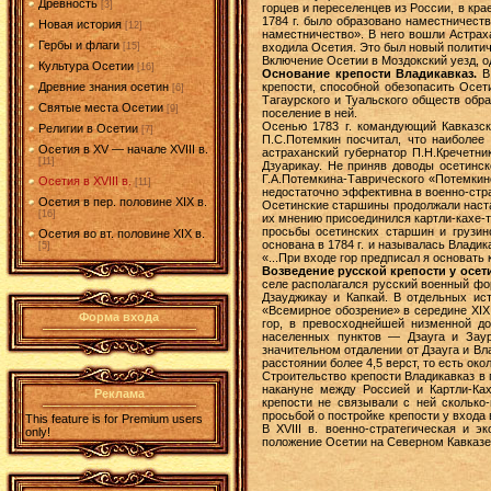
Древность
[3]
горцев и переселенцев из России, в кр
1784 г. было образовано наместничест
Новая история
[12]
наместничество». В него вошли Астрах
Гербы и флаги
входила Осетия. Это был новый политич
[15]
Включение Осетии в Моздокский уезд, 
Культура Осетии
[16]
Основание крепости Владикавказ.
В 
крепости, способной обезопасить Осет
Древние знания осетин
[6]
Тагаурского и Туальского обществ обр
Святые места Осетии
[9]
поселение в ней.
Осенью 1783 г. командующий Кавказск
Религии в Осетии
[7]
П.С.Потемкин посчитал, что наиболе
Осетия в XV — начале XVIII в.
астраханский губернатор П.Н.Кречетни
[11]
Дзуарикау. Не приняв доводы осетинск
Г.А.Потемкина-Таврического «Потемкин
Осетия в XVIII в.
[11]
недостаточно эффективна в военно-стр
Осетия в пер. половине XIX в.
Осетинские старшины продолжали наста
[16]
их мнению присоединился картли-кахе-т
просьбы осетинских старшин и грузин
Осетия во вт. половине XIX в.
основана в 1784 г. и называлась Влади
[5]
«...При входе гор предписал я основат
Возведение русской крепости у осети
селе располагался русский военный фо
Дзауджикау и Капкай. В отдельных ис
«Всемирное обозрение» в середине XIX 
Форма входа
гор, в превосходнейшей низменной д
населенных пунктов — Дзауга и Заур
значительном отдалении от Дзауга и Вл
расстоянии более 4,5 верст, то есть ок
Строительство крепости Владикавказ в
накануне между Россией и Картли-Ках
Реклама
крепости не связывали с ней сколько
просьбой о постройке крепости у входа
This feature is for Premium users
В XVIII в. военно-стратегическая и 
only!
положение Осетии на Северном Кавказе,