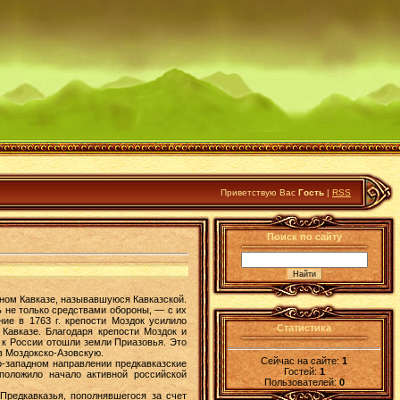
Приветствую Вас
Гость
|
RSS
Поиск по сайту
ном Кавказе, называвшуюся Кавказской.
ь не только средствами обороны, — с их
ие в 1763 г. крепости Моздок усилило
Статистика
Кавказе. Благодаря крепости Моздок и
й к России отошли земли Приазовья. Это
 в Моздокско-Азовскую.
Сейчас на сайте:
1
ро-западном направлении предкавказские
Гостей:
1
 положило начало активной российской
Пользователей:
0
Предкавказья, пополнявшегося за счет