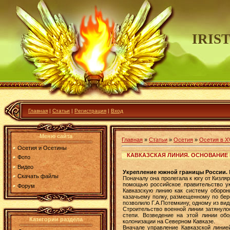
IRIS
Главная
|
Статьи
|
Регистрация
|
Вход
Меню сайта
Главная
»
Статьи
»
Осетия
»
Осетия в XVI
Осетия и Осетины
КАВКАЗСКАЯ ЛИНИЯ. ОСНОВАНИЕ
Фото
Видео
Укрепление южной границы России.
Скачать файлы
Поначалу она пролегала к югу от Кизля
помощью российское правительство ук
Форум
Кавказскую линию как систему оборон
казачьему полку, размещенному по бере
позволило Г.А.Потемкину, одному из ви
Строительство военной линии затянулос
степи. Возведение на этой линии обо
Категории раздела
колонизации на Северном Кавказе.
Вначале управление Кавказской линие