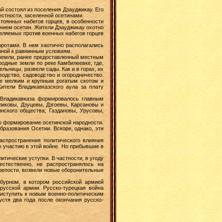
й состоял из поселения Дзауджикау. Его
естности, заселенной осетинами.
тоянных набегов горцев, в особенности
нием осетин. Жители Дзауджикау охотно
авляемых против военных набегов горцев
оротами. В нем хаотично располагались
нной к равнинным условиям.
к земли, ранее предоставленный местным
одные земли по реке Камбилеевке, где,
ьницы, развели сады. Как и в горах, их
одство, садоводство и огородничество.
же мелким и крупным рогатым скотом и
тели Владикавказского аула за плату
Владикавказа формировалось главным
ликовы, Дзуцевы, Дзгоевы, Карсановы и
нского общества; Газдановы, Урусовы,
о формирование осетинской народности.
бразования Осетии. Вскоре, однако, эти
аспространения политического влияния
к участию в этой войне. Но прибывшие в
итические уступки. В частности, в угоду
естественно, не распространялось на
репости, возвели новые оборонительные
бурном, в котором российской армией
русской армии. Русско-турецкая война
риступить к новым военно-политическим
устя два года после окончания русско-