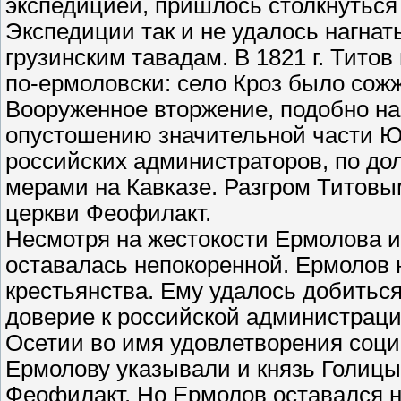
экспедицией, пришлось столкнуться
Экспедиции так и не удалось нагнат
грузинским тавадам. В 1821 г. Тито
по-ермоловски: село Кроз было сожж
Вооруженное вторжение, подобно на
опустошению значительной части Юж
российских администраторов, по д
мерами на Кавказе. Разгром Титовы
церкви Феофилакт.
Несмотря на жестокости Ермолова и
оставалась непокоренной. Ермолов 
крестьянства. Ему удалось добиться
доверие к российской администрац
Осетии во имя удовлетворения соци
Ермолову указывали и князь Голицын
Феофилакт. Но Ермолов оставался на