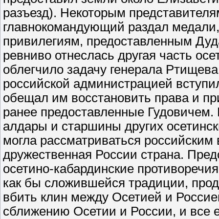
разъезд). Некоторым представителя
главнокомандующий раздал медали, 
привилегиям, предоставленным Ду
ревниво отнеслась другая часть осе
облегчило задачу генерала Ртищева
российской администрацией вступил
обещал им восстановить права и пр
ранее предоставленные Гудовичем. 
алдары и старшины других осетински
могла рассматриваться российским
дружественная России страна. Предс
осетино-кабардинские противоречия
как бы сложившейся традиции, про
вбить клин между Осетией и Россие
сближению Осетии и России, и все 