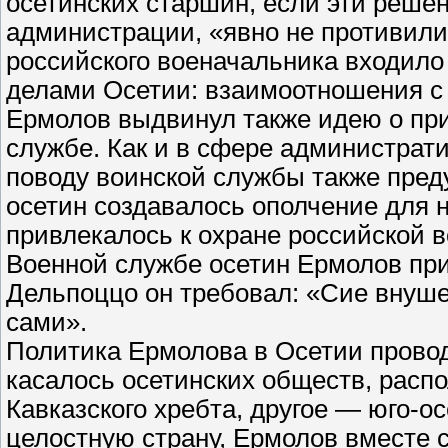
осетинских старшин, если эти реше
администрации, «явно не противили
российского военачальника входило
делами Осетии: взаимоотношения с 
Ермолов выдвинул также идею о при
службе. Как и в сфере администрати
поводу воинской службы также пред
осетин создавалось ополчение для 
привлекалось к охране российской 
Военной службе осетин Ермолов при
Дельпоццо он требовал: «Сие внушен
сами».
Политика Ермолова в Осетии прово
касалось осетинских обществ, расп
Кавказского хребта, другое — юго-о
целостную страну, Ермолов вместе 