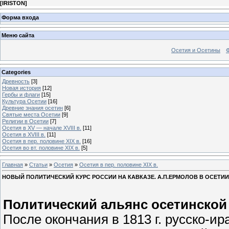
[
IRISTON
]
Форма входа
Меню сайта
Осетия и Осетины
Categories
Древность
[3]
Новая история
[12]
Гербы и флаги
[15]
Культура Осетии
[16]
Древние знания осетин
[6]
Святые места Осетии
[9]
Религии в Осетии
[7]
Осетия в XV — начале XVIII в.
[11]
Осетия в XVIII в.
[11]
Осетия в пер. половине XIX в.
[16]
Осетия во вт. половине XIX в.
[5]
Главная
»
Статьи
»
Осетия
»
Осетия в пер. половине XIX в.
НОВЫЙ ПОЛИТИЧЕСКИЙ КУРС РОССИИ НА КАВКАЗЕ. А.П.ЕРМОЛОВ В ОСЕТИИ
Политический альянс осетинской
После окончания в 1813 г. русско-