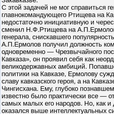
Закавказье.
С этой задачей не мог справиться г
главнокомандующего Ртищева на Кав
недостаточно инициативную и черес
сменил Н.Ф.Ртищева на А.П.Ермолов
генерала, снискавшего популярность
А.П.Ермолов получил должность ком
одновременно — Чрезвычайного посл
Кавказа», он проявил себя как нео
великодержавных амбиций. Попавше
политики на Кавказе, Ермолову сужд
славу кавказского героя, а на Кавказ
Чингисхана. Ему, глубоко познавшем
известно было практически все — о
самых малых его народов. Но, как и
оказался выше интеллектуальных си