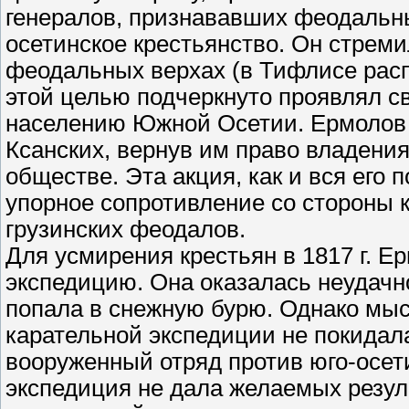
генералов, признававших феодальны
осетинское крестьянство. Он стреми
феодальных верхах (в Тифлисе расп
этой целью подчеркнуто проявлял с
населению Южной Осетии. Ермолов
Ксанских, вернув им право владени
обществе. Эта акция, как и вся его
упорное сопротивление со стороны 
грузинских феодалов.
Для усмирения крестьян в 1817 г. 
экспедицию. Она оказалась неудачно
попала в снежную бурю. Однако мы
карательной экспедиции не покидала
вооруженный отряд против юго-осети
экспедиция не дала желаемых резул