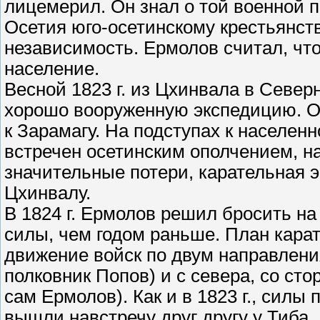
лицемерил. Он знал о той военной 
Осетия юго-осетинскому крестьянст
независимость. Ермолов считал, что
население.
Весной 1823 г. из Цхинвала в Севе
хорошо вооруженную экспедицию. О
к Зарамагу. На подступах к населен
встречен осетинским ополчением, 
значительные потери, карательная 
Цхинвалу.
В 1824 г. Ермолов решил бросить 
силы, чем годом раньше. План кара
движение войск по двум направлен
полковник Попов) и с севера, со ст
сам Ермолов). Как и в 1823 г., силы
вышли навстречу друг другу у Тиба. 