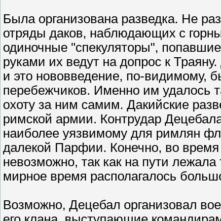
Была организована разведка. Не ра
отряды даков, наблюдающих с горны
одиночные "спекуляторы", попавшие 
руками их ведут на допрос к Траяну.
и это нововведение, по-видимому, б
перебежчиков. Именно им удалось та
охоту за ним самим. Дакийские разв
римской армии. Контрудар Децебала
наиболее уязвимому для римлян фла
далекой Парфии. Конечно, во время
невозможно, так как на пути лежала
мирное время располагалось большо
Возможно, Децебал организовал вое
его клана, выступающие командирам