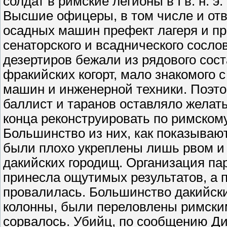
солдат в римские легионы в I в. н. 
Высшие офицеры, в том числе и отв
осадных машин префект лагеря и пр
сенаторского и всаднического сосло
дезертиров бежали из рядового сос
фракийских когорт, мало знакомого 
машин и инженерной техники. Поэто
баллист и таранов оставляло желать
конца реконструировать по римском
Большинство из них, как показываю
были плохо укреплены лишь рвом и 
дакийских городищ. Организация па
принесла ощутимых результатов, а п
провалилась. Большинство дакийски
колонны, были переловлены римски
сорвалось. Убийц, по сообщению Ди