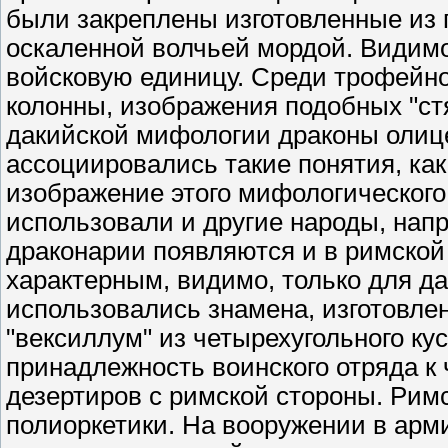
были закреплены изготовленные из 
оскаленной волчьей мордой. Видимо
войсковую единицу. Среди трофейно
колонны, изображения подобных "стя
дакийской мифологии драконы олице
ассоциировались такие понятия, как 
изображение этого мифологического
использовали и другие народы, наприм
драконарии появляются и в римской
характерным, видимо, только для д
использовались знамена, изготовле
"вексиллум" из четырехугольного ку
принадлежность воинского отряда к
дезертиров с римской стороны. Рим
полиоркетики. На вооружении в арм