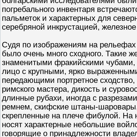
болгарскими исследователями были 
погребального инвентаря встречают
пальметок и характерных для север
серебряной инкрустацией, железное 
Судя по изображениям на рельефах к
было очень много сходного. Такие 
знаменитыми фракийскими чубами,
лицо с крупными, ярко выраженными
передающими портретное сходство,
римского мастера, дикость и сурово
длинные рубахи, иногда с разрезам
ремнем, скифские штаны-шаровары,
скрепленные на плече фибулой. На н
носят характерные небольшие войло
говорящие о принадлежности владел