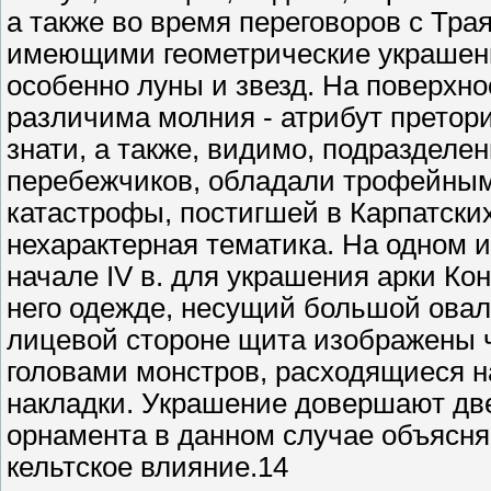
а также во время переговоров с Тр
имеющими геометрические украшения
особенно луны и звезд. На поверхн
различима молния - атрибут преториа
знати, а также, видимо, подраздел
перебежчиков, обладали трофейным
катастрофы, постигшей в Карпатских
нехарактерная тематика. На одном 
начале IV в. для украшения арки Ко
него одежде, несущий большой ова
лицевой стороне щита изображены 
головами монстров, расходящиеся н
накладки. Украшение довершают две
орнамента в данном случае объясня
кельтское влияние.14