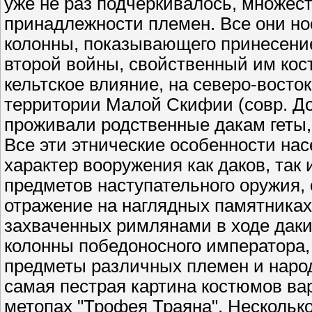
уже не раз подчеркивалось, множес
принадлежности племен. Все они но
колонны, показывающего принесени
второй войны, свойственный им кос
кельтское влияние, на северо-восток
территории Малой Скифии (совр. До
проживали родственные дакам геты
Все эти этнические особенности на
характер вооружения как даков, так
предметов наступательного оружия,
отражение на наглядных памятниках
захваченных римлянами в ходе даки
колонны победоносного императора
предметы различных племен и народ
самая пестрая картина костюмов ва
метопах "Трофея Траяна". Нескольк