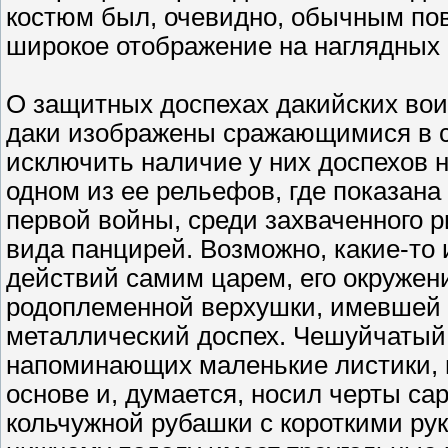
костюм был, очевидно, обычным по
широкое отображение на наглядных п
О защитных доспехах дакийских вои
даки изображены сражающимися в с
исключить наличие у них доспехов н
одном из ее рельефов, где показан
первой войны, среди захваченного
вида панцирей. Возможно, какие-то
действий самим царем, его окружен
родоплеменной верхушки, имевшей 
металлический доспех. Чешуйчатый 
напоминающих маленькие листики, и
основе и, думается, носил черты са
кольчужной рубашки с короткими рук