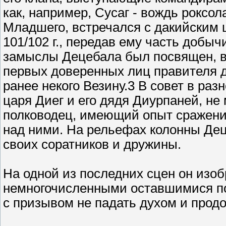
как, например, Сусаг - вождь роксо
Младшего, встречался с дакийским
101/102 г., передав ему часть добы
замыслы Децебала был посвящен, в
первых доверенных лиц правителя д
ранее некого Везину.3 В совет в раз
царя Диег и его дядя Диурпаней, не
полководец, имеющий опыт сражени
над ними. На рельефах колонны Дец
своих соратников и дружины.
На одной из последних сцен он из
немногочисленными оставшимися п
с призывом не падать духом и продо