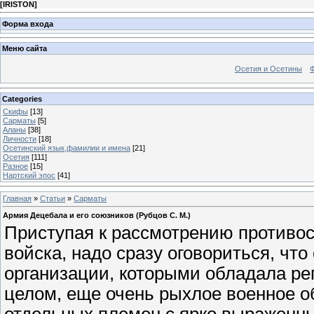
[
IRISTON
]
Форма входа
Меню сайта
Осетия и Осетины
Categories
Скифы
[13]
Сарматы
[5]
Аланы
[38]
Личности
[18]
Осетинский язык,фамилии и имена
[21]
Осетия
[111]
Разное
[15]
Нартский эпос
[41]
Главная
»
Статьи
»
Сарматы
Армия Децебала и его союзников (Рубцов С. М.)
Приступая к рассмотрению противост
войска, надо сразу оговориться, что
организации, которыми обладала ре
целом, еще очень рыхлое военное о