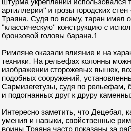
штурма укреплений использовался т
артиллерии" и грозы городских стен
Траяна. Судя по всему, таран име
"классическую" конструкцию с испо
бронзовой головы барана.1
Римляне оказали влияние и на хар
техники. На рельефах колонны можн
изображении сторожевых вышек, воз
подобных сооружений, установленны
Сармизегетузы, судя по рельефам,
и подогнанных друг к друру каменны
Интересно заметить, что Децебал, к
умения и навыки, свойственные ри
воины Траяна часто показаны за ра