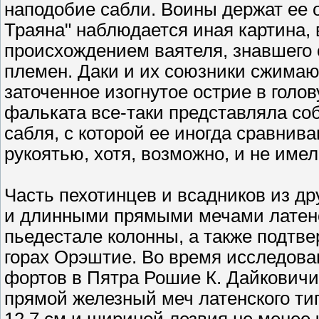
наподобие сабли. Воины держат ее 
Траяна" наблюдается иная картина,
происхождением ваятеля, знавшего
племен. Даки и их союзники сжимаю
заточенное изогнутое острие в голов
фальката все-таки представляла со
сабля, с которой ее иногда сравнив
рукоятью, хотя, возможно, и не имел
Часть пехотинцев и всадников из 
и длинными прямыми мечами латенс
пьедестале колонны, а также подтв
горах Орэштие. Во время исследова
фортов в Пятра Рошие К. Дайкович
прямой железный меч латенского тип