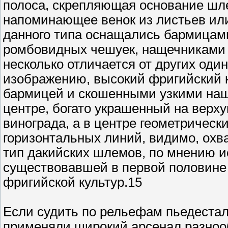
полоса, скрепляющая основание шл
напоминающее венок из листьев или
данного типа оснащались бармицам
ромбовидных чешуек, нащечниками
несколько отличается от других оди
изображению, высокий фригийский ко
бармицей и скошенными узкими наще
центре, богато украшенный на верх
винограда, а в центре геометричес
горизонтальных линий, видимо, ох
тип дакийских шлемов, по мнению и
существовавшей в первой половине I
фригийской культур.15
Если судить по рельефам пьедестал
применяли широкий арсенал разнооб