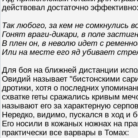
действовал достаточно эффективно
Так любого, за кем не сомкнулись 
Гонят враги-дикари, в поле застигн
В плен он, в неволю идет с ременн
Или на месте его яд убивает стре
Для боя на ближней дистанции испо
Овидий называет "бистонскими сар
дротики, хотя о последних упоминан
схватке геты сражались кривым меч
называют его за характерную серпо
Нередко, видимо, пускался в ход и 
Его носили в кожаных ножнах на пра
практически все варвары в Томах: