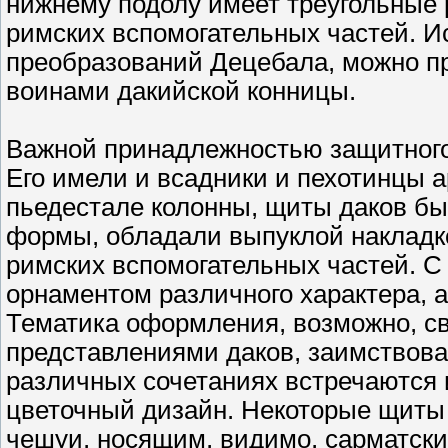
нижнему подолу имеет треугольные 
римских вспомогательных частей. И
преобразований Децебала, можно пр
воинами дакийской конницы.
Важной принадлежностью защитного
Его имели и всадники и пехотинцы 
пьедестале колонны, щиты даков б
формы, обладали выпуклой накладко
римских вспомогательных частей. С
орнаментом различного характера, 
Тематика оформления, возможно, с
представлениями даков, заимствов
различных сочетаниях встречаются 
цветочный дизайн. Некоторые щиты
чешуи, носящим, видимо, сарматски