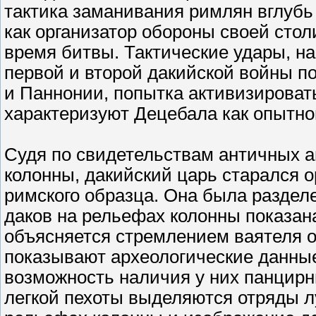
тактика заманивания римлян вглубь
как организатор обороны своей стол
время битвы. Тактические удары, н
первой и второй дакийской войны п
и Паннонии, попытка активизироват
характеризуют Децебала как опытно
Судя по свидетельствам античных а
колонны, дакийский царь старался 
римского образца. Она была раздел
даков на рельефах колонны показана
объясняется стремлением ваятеля от
показывают археологические данные
возможность наличия у них панцирн
легкой пехоты выделяются отряды л