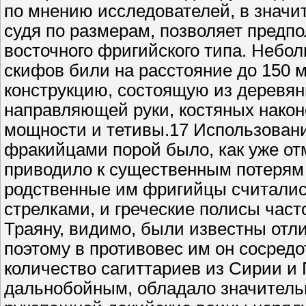
по мнению исследователей, в значит
судя по размерам, позволяет предпо
восточного фригийского типа. Небо
скифов били на расстояние до 150 
конструкцию, состоящую из деревян
направляющей руки, костяных након
мощности и тетивы.17 Использован
фракийцами порой было, как уже о
приводило к существенным потерям 
родственные им фригийцы считалис
стрелками, и греческие полисы част
Траяну, видимо, были известны отл
поэтому в противовес им он сосред
количество сагиттариев из Сирии и
дальнобойным, обладало значитель