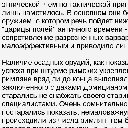
этнической, чем по тактической пр
лишь наметилось. В основном они 
оружием, о котором речь пойдет ниж
"царицы полей" античного времени 
сопротивление разрозненных варва
малоэффективным и приводило лиш
Наличие осадных орудий, как показ
успеха при штурме римских укреплен
римляне вряд ли до конца выполнял
заключенного с даками Домицианом, 
старались не снабжать своего стар
специалистами. Очень сомнительно,
постарались показать, немаловажну
происходили из числа римлян, тем б