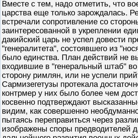
Вместе с тем, надо отметить, что во
царства еще только зарождалась. 
встречали сопротивление со сторон
заинтересованной в укреплении еди
дакийский царь не успел довести пр
"генералитета", состоявшего из "но
было единства. План действий не в
входившие в "генеральный штаб" во
сторону римлян, или не успели прий
Сармизегетузы протекала достаточно
контрмер у них было более чем дос
косвенно подтверждают высказанны
видим, как совершенно необдуманно 
пытаясь переправиться через разл
изображены споры предводителей да
дальнейшего развития военных дейс