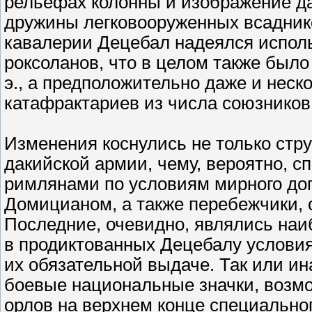
рельефах колонны и изображение да
дружины легковооруженных всаднико
кавалерии Децебал надеялся исполь
роксоланов, что в целом также было в
э., а предположительно даже и неск
катафрактариев из числа союзников
Изменения коснулись не только стру
дакийской армии, чему, вероятно, 
римлянами по условиям мирного дог
Домицианом, а также перебежчики, 
Последние, очевидно, являлись наи
в продиктованных Децебалу условия
их обязательной выдаче. Так или ин
боевые национальные значки, возмо
орлов на верхнем конце специальног