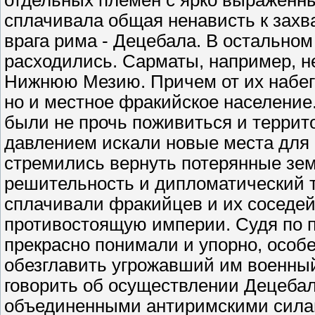
отдельных племен с ярко выраженны
сплачивала общая ненависть к захв
врага рима - Децебала. В остально
расходились. Сарматы, например, н
Нижнюю Мезию. Причем от их набего
но и местное фракийское население. К
были не прочь поживиться и террит
давлением искали новые места для
стремились вернуть потерянные земл
решительность и дипломатический т
сплачивали фракийцев и их соседей
противостоящую империи. Судя по 
прекрасно понимали и упорно, особ
обезглавить угрожавший им военный 
говорить об осуществлении Децеба
объединенными антиримскими силам