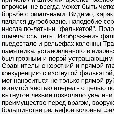
впрочем, не всегда может быть четк
борьбе с римлянами. Видимо, хара
являлся дугообразно, наподобие се
иногда по-латыни "фалькатой". Под
отмечалось, геты. Изображения фал
пьедестале и рельефах колонны Трая
памятника, установленного в низов
был грозным и порой устрашающим 
Сравнительно короткий и прямой гл
конкуренцию с изогнутой фалькатой,
мог наноситься не только прямой ру
вогнутой частью вперед - с целью 
выгнутое лезвие позволяло увеличи
преимущество перед врагом, воору
большинстве рельефов колонны фал