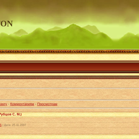
TON
ингу
·
Комментариям
·
Просмотрам
убцов С. М.)
S
|
Дата:
25.11.2007