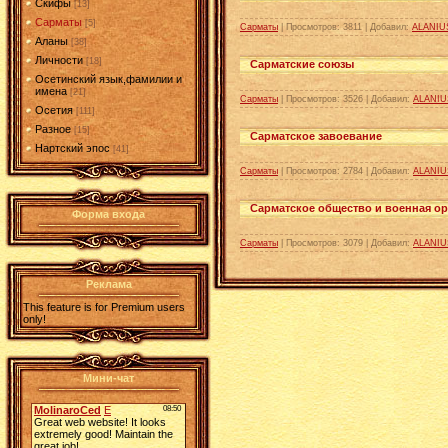
Скифы
[13]
Сарматы
[5]
Сарматы
|
Просмотров:
3811
|
Добавил:
ALANIU
Аланы
[38]
Личности
[18]
Сарматские союзы
Осетинский язык,фамилии и
имена
[21]
Сарматы
|
Просмотров:
3526
|
Добавил:
ALANIU
Осетия
[111]
Разное
[15]
Сарматское завоевание
Нартский эпос
[41]
Сарматы
|
Просмотров:
2784
|
Добавил:
ALANIU
Сарматское общество и военная о
Форма входа
Сарматы
|
Просмотров:
3079
|
Добавил:
ALANIU
Реклама
This feature is for Premium users
only!
Мини-чат