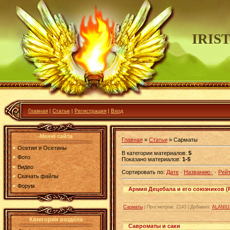
IRIS
Главная
|
Статьи
|
Регистрация
|
Вход
Меню сайта
Главная
»
Статьи
» Сарматы
Осетия и Осетины
В категории материалов
:
5
Фото
Показано материалов
:
1-5
Видео
Сортировать по
:
Дате
·
Названию
·
Рейт
Скачать файлы
Форум
Армия Децебала и его союзников (Р
Сарматы
|
Просмотров:
2143
|
Добавил:
ALANIU
Категории раздела
Савроматы и саки