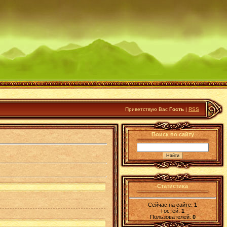
Приветствую Вас
Гость
|
RSS
Поиск по сайту
Статистика
Сейчас на сайте:
1
Гостей:
1
Пользователей:
0