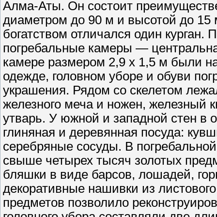
Алма-Аты. Он состоит преимуществе
диаметром до 90 м и высотой до 15
богатством отличался один курган. 
погребальные камеры — центральная
камере размером 2,9 х 1,5 м были н
одежде, головном уборе и обуви по
украшения. Рядом со скелетом лежа
железного меча и ножен, железный 
утварь. У южной и западной стен в
глиняная и деревянная посуда: кувш
серебряные сосуды. В погребальной
свыше четырех тысяч золотых предм
бляшки в виде барсов, лошадей, го
декоративные нашивки из листового 
предметов позволило реконструиров
головного убора составляли две дл