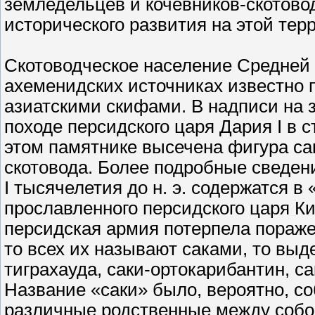
земледельцев и кочевников-скотово
исторического развития на этой тер
Скотоводческое население Средней 
ахеменидских источниках известно п
азиатскими скифами. В надписи на 
походе персидского царя Дария I в 
этом памятнике высечена фигура са
скотовода. Более подробные сведен
I тысячелетия до н. э. содержатся в
прославленного персидского царя Кир
персидская армия потерпела пораже
то всех их называют саками, то вы
тиграхауда, саки-ортокарибантин, с
Название «саки» было, вероятно, с
различные родственные между собо