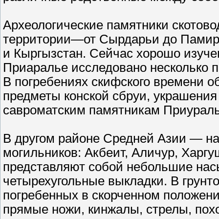
Археологические памятники скотово
территории—от Сырдарьи до Памир
и Кыргызстан. Сейчас хорошо изучен
Приаралье исследовано несколько п
В погребениях скифского времени о
предметы конской сбруи, украшения
савроматским памятникам Приураль
В другом районе Средней Азии — на
могильников: Акбеит, Аличур, Харгу
представляют собой небольшие нас
четырехугольные выкладки. В грунт
погребенных в скорченном положен
прямые ножи, кинжалы, стрелы, пох