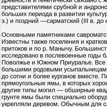
древности и генетически связано с
представителями срубной и андроно
больших периода в развитии культур
э.) и поздний —сарматский (III в. до н. 
Основными памятниками савроматск
Известны также поселения и кратко
притоков и по р. Манычу. Большинст
исследовано в послевоенные годы б
Поволжье и Южном Приуралье. Все 
большими родовыми усыпальницами,
до сотни и более курганов вместе. 
прямоугольные ямы, в которых хоро
другие типы могил — обширные ква
грунте ямы были специально оборудо
укрепляли деревом. Обычным для с