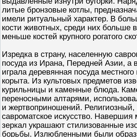
выдавленные изнутри бугорки. Наря
литые бронзовые котлы, предназнач
имели ритуальный характер. В бол
кости животных, среди них больше в
меньше костей крупного рогатого ско
Изредка в страну, населенную савр
посуда из Ирана, Передней Азии, а 
играла деревянная посуда местного 
корыта. Из культовых предметов из
курильницы и каменные блюда. Кам
переносными алтарями, использовал
и жертвоприношений. Религиозный, 
савроматское искусство. Навершия 
зеркал украшают стилизованные из
борьбы. Излюбленными были образы