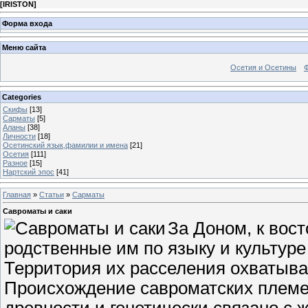
[
IRISTON
]
Форма входа
Меню сайта
Осетия и Осетины
Categories
Скифы
[13]
Сарматы
[5]
Аланы
[38]
Личности
[18]
Осетинский язык,фамилии и имена
[21]
Осетия
[111]
Разное
[15]
Нартский эпос
[41]
Главная
»
Статьи
»
Сарматы
Савроматы и саки
За Доном, к вос
родственные им по языку и культуре
Территория их расселения охватыв
Происхождение савроматских племен,