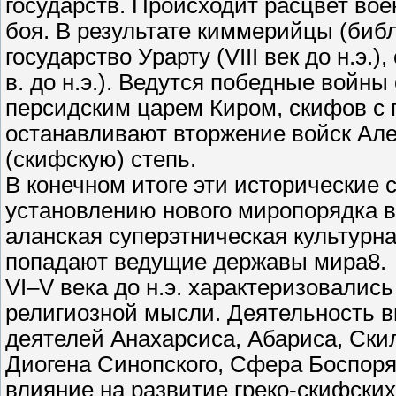
государств. Происходит расцвет воен
боя. В результате киммерийцы (биб
государство Урарту (VIII век до н.э.
в. до н.э.). Ведутся победные войн
персидским царем Киром, скифов с
останавливают вторжение войск Але
(скифскую) степь.
В конечном итоге эти исторические 
установлению нового миропорядка в
аланская суперэтническая культурна
попадают ведущие державы мира8.
VI–V века до н.э. характеризовали
религиозной мысли. Деятельность 
деятелей Анахарсиса, Абариса, Ски
Диогена Синопского, Сфера Боспоря
влияние на развитие греко-скифских