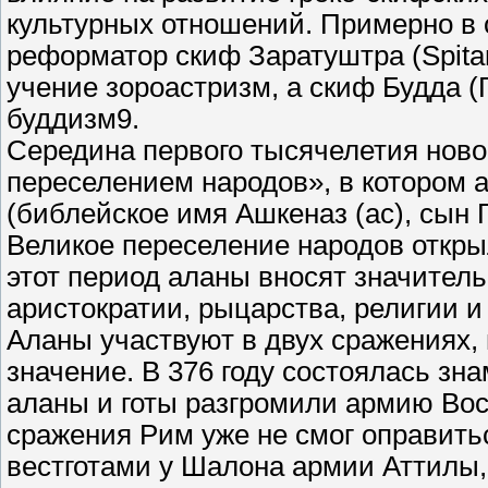
культурных отношений. Примерно в од
реформатор скиф Заратуштра (Spita
учение зороастризм, а скиф Будда (
буддизм9.
Середина первого тысячелетия нов
переселением народов», в котором 
(библейское имя Ашкеназ (ас), сын 
Великое переселение народов откры
этот период аланы вносят значитель
аристократии, рыцарства, религии 
Аланы участвуют в двух сражениях
значение. В 376 году состоялась зн
аланы и готы разгромили армию Вос
сражения Рим уже не смог оправитьс
вестготами у Шалона армии Аттилы