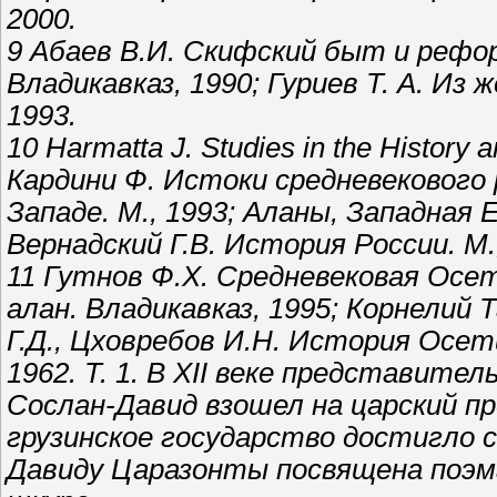
2000.
9 Абаев В.И. Скифский быт и рефо
Владикавказ, 1990; Гуриев Т. А. Из
1993.
10 Harmatta J. Studies in the History 
Кардини Ф. Истоки средневекового 
Западе. М., 1993; Аланы, Западная 
Вернадский Г.В. История России. М.
11 Гутнов Ф.Х. Средневековая Осет
алан. Владикавказ, 1995; Корнелий Та
Г.Д., Цховребов И.Н. История Осет
1962. Т. 1. В XII веке представите
Сослан-Давид взошел на царский пр
грузинское государство достигло 
Давиду Царазонты посвящена поэм