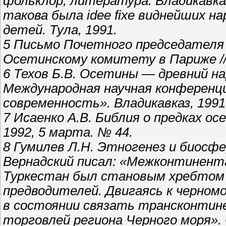
фольклор, литература. Владикавка
такова была idee fixe виднейших на
детей. Тула, 1991.
5 Письмо Почетного председателя 
Осетинскому комитету в Париже //
6 Техов Б.В. Осетины — древний нар
Международная научная конференц
современность». Владикавказ, 1991
7 Исаенко А.В. Библия о предках ос
1992, 5 марта. № 44.
8 Гумилев Л.Н. Этногенез и биосфер
Вернадский писал: «Межконтинент
Туркестан был становым хребтом 
предводителей. Двигаясь к черном
в состоянии связать трансконтин
торговлей региона Черного моря». С