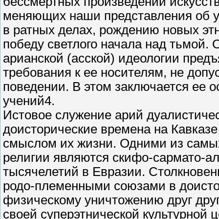
бессмертных произведений искусств
меняющих наши представления об у
в ратных делах, рождению новых эт
победу светлого начала над тьмой.
арианской (асской) идеологии пред
требования к ее носителям, не допу
поведении. В этом заключается ее о
учений4.
Истовое служение арий дуалистиче
доисторические времена на Кавказе 
смыслом их жизни. Одними из самых
религии являются скифо-сармато-ал
тысячелетий в Евразии. Столкнове
родо-племенными союзами в доисто
физическому уничтожению друг друг
своей суперэтнической культурной 