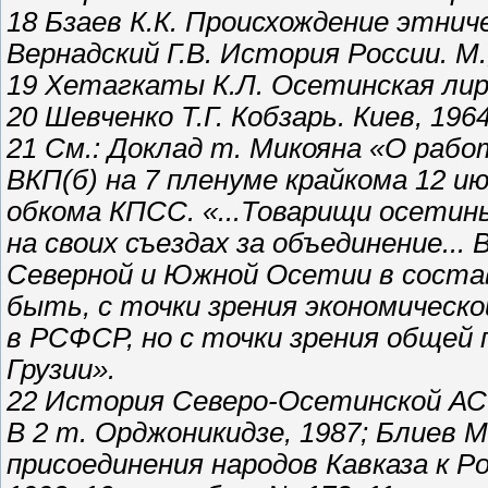
18 Бзаев К.К. Происхождение этнич
Вернадский Г.В. История России. М.
19 Хетагкаты К.Л. Осетинская лир
20 Шевченко Т.Г. Кобзарь. Киев, 1964
21 См.: Доклад т. Микояна «О рабо
ВКП(б) на 7 пленуме крайкома 12 и
обкома КПСС. «...Товарищи осетин
на своих съездах за объединение...
Северной и Южной Осетии в состав
быть, с точки зрения экономическ
в РСФСР, но с точки зрения общей
Грузии».
22 История Северо-Осетинской АСС
В 2 т. Орджоникидзе, 1987; Блиев 
присоединения народов Кавказа к Ро