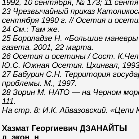
1992, 10 сентября, № 173; 11 сентя
23 Чрезвычайный приказ Католикоса,
сентября 1990 г. // Осетия и осети
24 См.: Там же.
25 Бороладзе Н. «Большие маневры
газета. 2001, 22 марта.
26 Осетия и осетины / Сост. К.Чел
Ю.С. Южная Осетия. Цхинвал, 1993
27 Бабурин С.Н. Территория госуд
проблемы. М., 1997.
28 Зорин М. НАТО — на Черном море 
111.
На стр. 8: И.К. Айвазовский. «Цепи К
Хазмат Георгиевич ДЗАНАЙТЫ
д. экон. н.