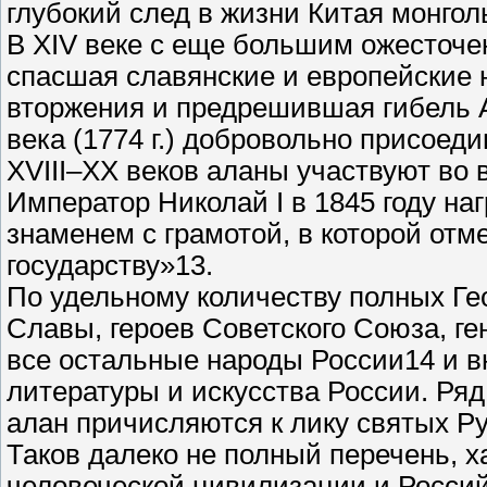
глубокий след в жизни Китая монгол
В XIV веке с еще большим ожесточе
спасшая славянские и европейские н
вторжения и предрешившая гибель Ал
века (1774 г.) добровольно присоед
XVIII–ХХ веков аланы участвуют во 
Император Николай I в 1845 году на
знаменем с грамотой, в которой отм
государству»13.
По удельному количеству полных Ге
Славы, героев Советского Союза, г
все остальные народы России14 и в
литературы и искусства России. Ря
алан причисляются к лику святых Р
Таков далеко не полный перечень, 
человеческой цивилизации и Россий