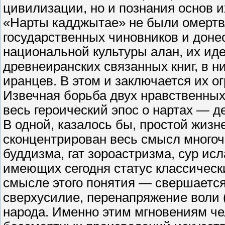
цивилизации, но и познания основ 
«Нарты кадджытае» не были омерт
государственных чиновников и доне
национальной культуры алан, их ид
древнеиранских связанных книг, в н
иранцев. В этом и заключается их о
Извечная борьба двух нравственных 
весь героический эпос о нартах — д
В одной, казалось бы, простой жиз
сконцентрирован весь смысл многоч
буддизма, гат зороастризма, сур ис
имеющих сегодня статус классическ
смысле этого понятия — свершается 
сверхусилие, перенапряжение воли 
народа. Именно этим мгновениям ч