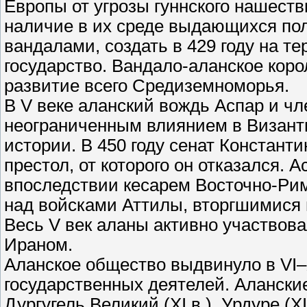
Европы от угрозы гуннского нашеств
наличие в их среде выдающихся пол
вандалами, создать в 429 году на 
государство. Вандало-аланское коро
развитие всего Средиземноморья.
В V веке аланский вождь Аспар и чл
неограниченным влиянием в Византи
истории. В 450 году сенат Констан
престол, от которого он отказался. 
впоследствии кесарем Восточно-Рим
над войсками Аттилы, вторгшимися 
Весь V век аланы активно участвов
Ираном.
Аланское общество выдвинуло в VI–
государственных деятелей. Аланские ц
Дургугель Великий (XI в.), Урдуре (XI