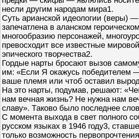
предки — скифы — являлись носител
несли другим народам мира1.
Суть арианской идеологии (веры) —
запечатлена в аланском героическом
многообразию персонажей, многоуро
превосходит все известные мировой 
эпического творчества2.
Гордые нарты бросают вызов самому 
им: «Если Я окажусь победителем —
ваше племя или чтоб оставил выро
На это нарты, подумав, решают: «Че
нам вечная жизнь? Не нужна нам веч
славу». Таково было последнее слов
С момента выхода в свет полного со
русском языках в 1946 году3, ставш
только возможность первопрочтения