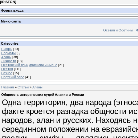
[
IRISTON
]
Форма входа
Меню сайта
Осетия и Осетины
Categories
Скифы
[13]
Сарматы
[5]
Аланы
[38]
Личности
[18]
Осетинский язык,фамилии и имена
[21]
Осетия
[111]
Разное
[15]
Нартский эпос
[41]
Главная
»
Статьи
»
Аланы
Общность исторических судеб Алании и России
Одна территория, два народа (этнос
факте кроется разгадка общности и
народов, алан и русских. Находясь 
серединном положении на евразийск