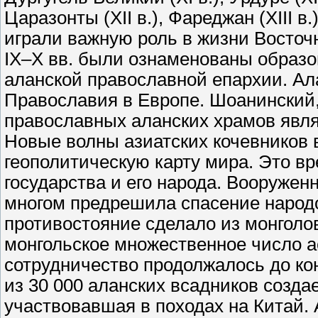
Царазонты (XII в.), Фареджан (XIII в.
играли важную роль в жизни Восточ
IX–Х вв. были ознаменованы образо
аланской православной епархии. Ал
Православия в Европе. Шоанинский, 
православных аланских храмов явл
Новые волны азиатских кочевников в
геополитическую карту мира. Это в
государства и его народа. Вооружен
многом предрешила спасение народо
противостояние сделало из монголов 
монгольское множественное число ас
сотрудничество продолжалось до кон
из 30 000 аланских всадников созда
участвовавшая в походах на Китай.