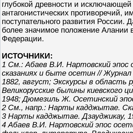
глубокой древности и исключающей
антагонистических противоречий, и
поступательного развития России. 
более значимое положение Алании 
Федерации.
ИСТОЧНИКИ:
1 См.: Абаев В.И. Нартовский эпос
сказаниях и быте осетин // Журна
1882, август; Экскурсы в область ру
Великорусские былины киевского цикл
1948; Дюмезиль Ж. Осетинский эпос
2 См., напр.: Нарты кадджытае. Ск
3 Нарты кадджытае. Дзауджикау, 1
4 Абаев В.И. Нартовский эпос осет