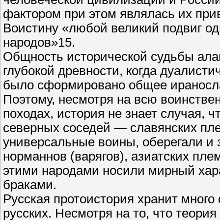
фактором при этом являлась их при
Воистину «любой великий подвиг од
народов»15.
Общность исторической судьбы алан
глубокой древности, когда дуалисти
было сформировано общее ираносл
Поэтому, несмотря на всю воинстве
походах, история не знает случая, 
северных соседей — славянских плем
универсальные воины, оберегали и 
норманнов (варягов), азиатских пл
этими народами носили мирный хар
браками.
Русская протоистория хранит много 
русских. Несмотря на то, что теория