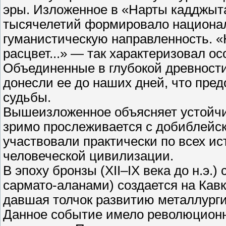
эры. Изложенное в «Нарты кадджыт
тысячелетий формировало национал
гуманистическую направленность. «
расцвет...» — так характеризовал о
Объединенные в глубокой древности
донесли ее до наших дней, что пре
судьбы.
Вышеизложенное объясняет устойчи
зримо прослеживается с добиблейск
участвовали практически по всех и
человеческой цивилизации.
В эпоху бронзы (XII–IX века до н.э
сармато-аланами) создается на Кавк
давшая толчок развитию металлурги
Данное событие имело революционно